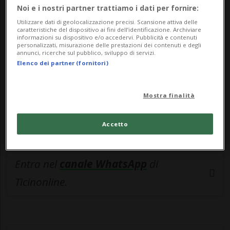
🔐 Sblocca il nostro archivio
Noi e i nostri partner trattiamo i dati per fornire:
esclusivo!
Utilizzare dati di geolocalizzazione precisi. Scansione attiva delle
caratteristiche del dispositivo ai fini dell’identificazione. Archiviare
informazioni su dispositivo e/o accedervi. Pubblicità e contenuti
Sottoscrivi un abbonamento
Archivio
per
personalizzati, misurazione delle prestazioni dei contenuti e degli
leggere questo articolo, oppure scegli
annunci, ricerche sul pubblico, sviluppo di servizi.
Elenco dei partner (fornitori)
MyTioAbo
per accedere all'archivio e
navigare su sito e app senza pubblicità.
Mostra finalità
ACCEDI
Accetto
Entra nel
canale WhatsApp
di
Ticinonline.