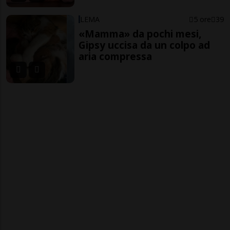
LEMA
5 ore
39
«Mamma» da pochi mesi,
Gipsy uccisa da un colpo ad
aria compressa