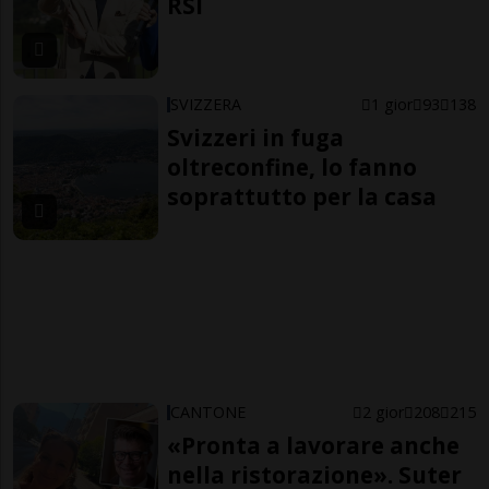
RSI
SVIZZERA
1 gior
93
138
Svizzeri in fuga
oltreconfine, lo fanno
soprattutto per la casa
CANTONE
2 gior
208
215
«Pronta a lavorare anche
nella ristorazione». Suter