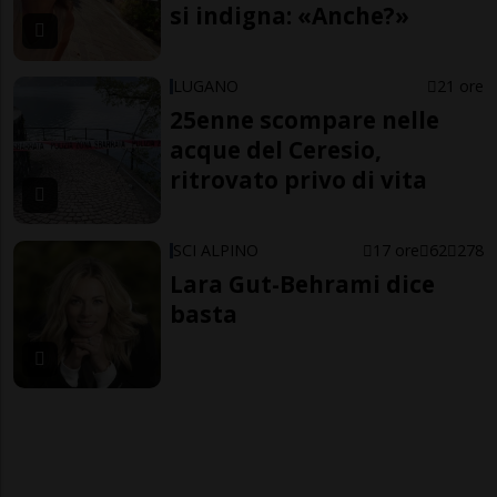
si indigna: «Anche?»
LUGANO
21 ore
25enne scompare nelle
acque del Ceresio,
ritrovato privo di vita
SCI ALPINO
17 ore
62
278
Lara Gut-Behrami dice
basta