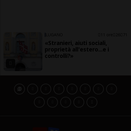
LUGANO
11 ore
26
71
«Stranieri, aiuti sociali,
proprietà all'estero...e i
controlli?»