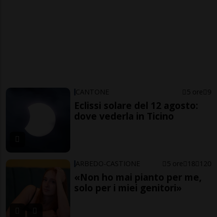
CANTONE
5 ore
9
Eclissi solare del 12 agosto:
dove vederla in Ticino
ARBEDO-CASTIONE
5 ore
18
120
«Non ho mai pianto per me,
solo per i miei genitori»