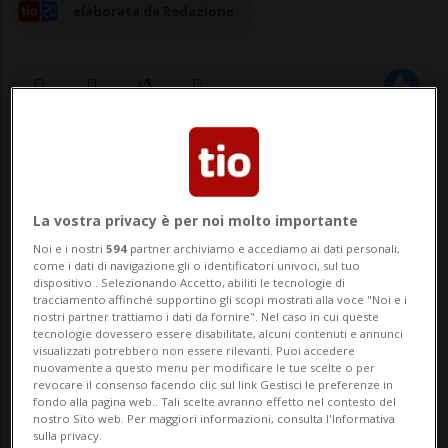
elaborata da Redazione
08 ott 2025 - 13:02
CHIASSO - Finiranno a processo a dicembre
La vostra privacy è per noi molto importante
i due fratelli, entrambi di nazionalità
Noi e i nostri
594
partner archiviamo e accediamo ai dati personali,
come i dati di navigazione gli o identificatori univoci, sul tuo
srilankese, ritenuti gli autori della morte
dispositivo . Selezionando Accetto, abiliti le tecnologie di
tracciamento affinché supportino gli scopi mostrati alla voce "Noi e i
di una 40enne, moglie di uno dei due. A
nostri partner trattiamo i dati da fornire". Nel caso in cui queste
tecnologie dovessero essere disabilitate, alcuni contenuti e annunci
darne notizia è la Rsi.I due quarantenni, lo
visualizzati potrebbero non essere rilevanti. Puoi accedere
nuovamente a questo menu per modificare le tue scelte o per
ricordiamo, si trovano già in stato ...
revocare il consenso facendo clic sul link Gestisci le preferenze in
fondo alla pagina web.. Tali scelte avranno effetto nel contesto del
nostro Sito web. Per maggiori informazioni, consulta l'Informativa
sulla privacy.