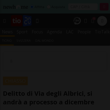
Affitta
Acquista
1
News
Sport
Focus
Agenda
LAC
People
TioTalk
TICINO
SVIZZERA
DAL MONDO
CHIASSO
Delitto di Via degli Albrici, si
andrà a processo a dicembre