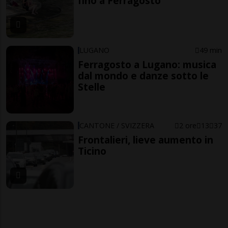
fino a Ferragosto
LUGANO
49 min
Ferragosto a Lugano: musica
dal mondo e danze sotto le
Stelle
CANTONE / SVIZZERA
2 ore
13
37
Frontalieri, lieve aumento in
Ticino