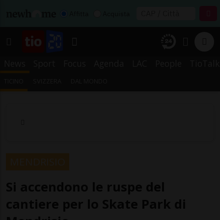
Affitta
Acquista
News
Sport
Focus
Agenda
LAC
People
TioTalk
TICINO
SVIZZERA
DAL MONDO
MENDRISIO
Si accendono le ruspe del
cantiere per lo Skate Park di