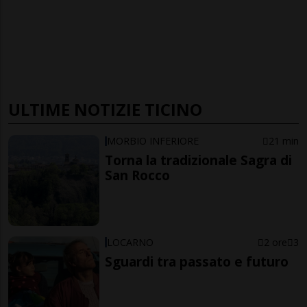
ULTIME NOTIZIE TICINO
MORBIO INFERIORE
21 min
Torna la tradizionale Sagra di
San Rocco
LOCARNO
2 ore
3
Sguardi tra passato e futuro