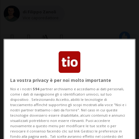
di Filippo Zanoli
Vice caporedattore
07 nov 2024 - 17:06
Aggiornamento 08 nov 2024 - 17:36
La vostra privacy è per noi molto importante
Noi e i nostri
594
partner archiviamo e accediamo ai dati personali,
come i dati di navigazione gli o identificatori univoci, sul tuo
dispositivo . Selezionando Accetto, abiliti le tecnologie di
tracciamento affinché supportino gli scopi mostrati alla voce "Noi e i
nostri partner trattiamo i dati da fornire". Nel caso in cui queste
tecnologie dovessero essere disabilitate, alcuni contenuti e annunci
visualizzati potrebbero non essere rilevanti. Puoi accedere
nuovamente a questo menu per modificare le tue scelte o per
MENDRISIO - Si sono attivate in questi
revocare il consenso facendo clic sul link Gestisci le preferenze in
fondo alla pagina web.. Tali scelte avranno effetto nel contesto del