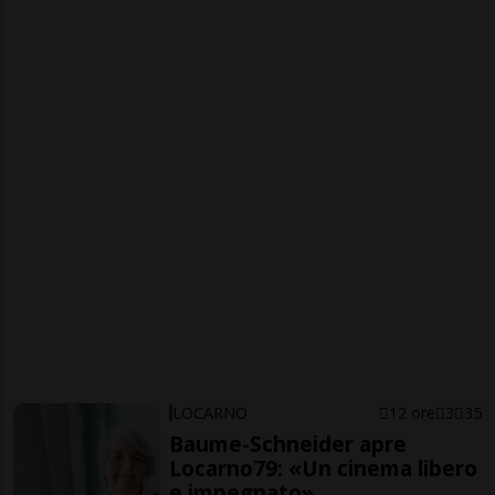
LOCARNO
12 ore
3
35
Baume-Schneider apre
Locarno79: «Un cinema libero
e impegnato»