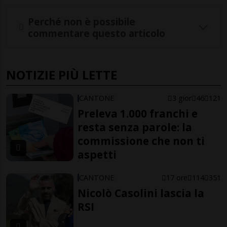
Perché non è possibile
commentare questo articolo
NOTIZIE PIÙ LETTE
CANTONE
3 gior
46
121
Preleva 1.000 franchi e
resta senza parole: la
commissione che non ti
aspetti
CANTONE
17 ore
114
351
Nicolò Casolini lascia la
RSI