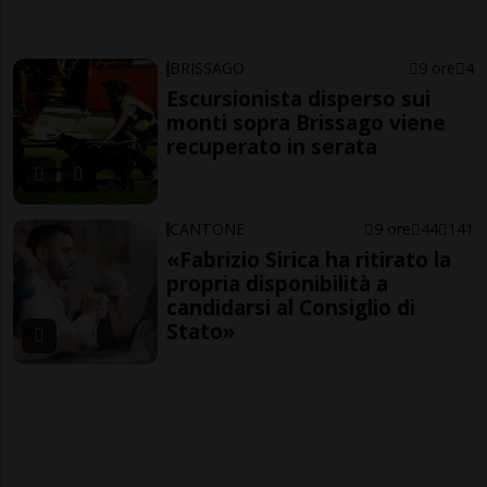
BRISSAGO
9 ore
4
Escursionista disperso sui
monti sopra Brissago viene
recuperato in serata
CANTONE
9 ore
44
141
«Fabrizio Sirica ha ritirato la
propria disponibilità a
candidarsi al Consiglio di
Stato»