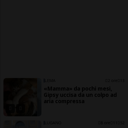
LEMA
2 ore
13
«Mamma» da pochi mesi,
Gipsy uccisa da un colpo ad
aria compressa
LUGANO
8 ore
11
52