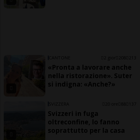
CANTONE
2 gior
208
213
«Pronta a lavorare anche
nella ristorazione». Suter
si indigna: «Anche?»
SVIZZERA
20 ore
88
137
Svizzeri in fuga
oltreconfine, lo fanno
soprattutto per la casa