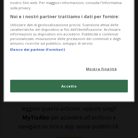
giorni le ruspe del cantiere per il nuovo
nostro Sito web. Per maggiori informazioni, consulta l'Informativa
sulla privacy.
Skate Park di Mendrisio, nell'area che
Noi e i nostri partner trattiamo i dati per fornire:
ospitava l'ex-Macello del capoluogo momò.
Utilizzare dati di geolocalizzazione precisi. Scansione attiva delle
caratteristiche del dispositivo ai fini dell’identificazione. Archiviare
Per la costruzione di quest'ultimo, lo
informazioni su dispositivo e/o accedervi. Pubblicità e contenuti
personalizzati, misurazione delle prestazioni dei contenuti e degli
ricordiamo, un gruppo interpartitico aveva
annunci, ricerche sul pubblico, sviluppo di servizi.
Elenco dei partner (fornitori)
lanci...
Mostra finalità
🔐 Sblocca il nostro archivio
esclusivo!
Accetto
Sottoscrivi un abbonamento
Archivio
per
leggere questo articolo, oppure scegli
MyTioAbo
per accedere all'archivio e
navigare su sito e app senza pubblicità.