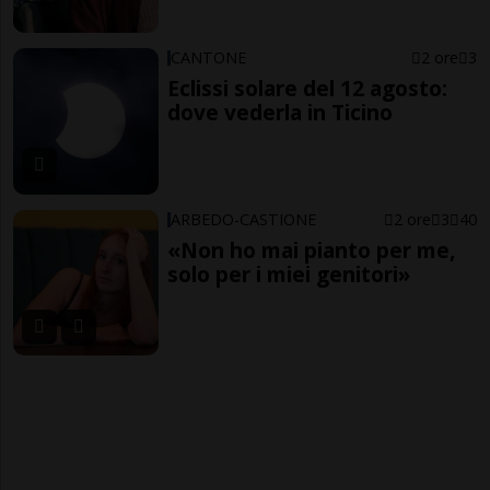
CANTONE
2 ore
3
Eclissi solare del 12 agosto:
dove vederla in Ticino
ARBEDO-CASTIONE
2 ore
3
40
«Non ho mai pianto per me,
solo per i miei genitori»