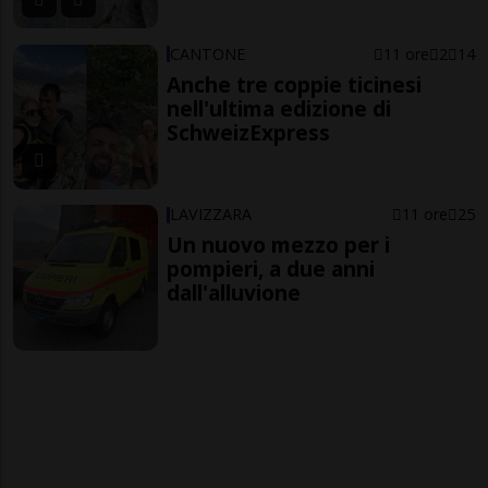
CANTONE
11 ore
2
14
Anche tre coppie ticinesi
nell'ultima edizione di
SchweizExpress
LAVIZZARA
11 ore
25
Un nuovo mezzo per i
pompieri, a due anni
dall'alluvione