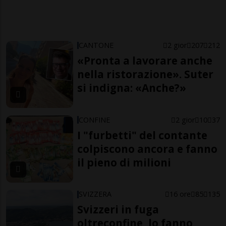
CANTONE
2 gior
207
212
«Pronta a lavorare anche
nella ristorazione». Suter
si indigna: «Anche?»
CONFINE
2 gior
10
37
I "furbetti" del contante
colpiscono ancora e fanno
il pieno di milioni
SVIZZERA
16 ore
85
135
Svizzeri in fuga
oltreconfine, lo fanno