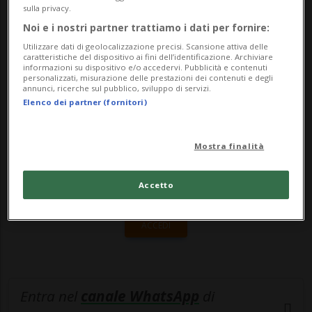
tradizionale rito il sindaco Bruno Arrigoni
sulla privacy.
ha aperto ufficialmente il carneva...
Noi e i nostri partner trattiamo i dati per fornire:
Utilizzare dati di geolocalizzazione precisi. Scansione attiva delle
caratteristiche del dispositivo ai fini dell’identificazione. Archiviare
informazioni su dispositivo e/o accedervi. Pubblicità e contenuti
🔐 Sblocca il nostro archivio
personalizzati, misurazione delle prestazioni dei contenuti e degli
annunci, ricerche sul pubblico, sviluppo di servizi.
esclusivo!
Elenco dei partner (fornitori)
Sottoscrivi un abbonamento
Archivio
per
leggere questo articolo, oppure scegli
Mostra finalità
MyTioAbo
per accedere all'archivio e
Accetto
navigare su sito e app senza pubblicità.
ACCEDI
Entra nel
canale WhatsApp
di