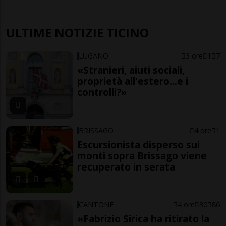
ULTIME NOTIZIE TICINO
LUGANO
3 ore
1
7
«Stranieri, aiuti sociali,
proprietà all'estero...e i
controlli?»
BRISSAGO
4 ore
1
Escursionista disperso sui
monti sopra Brissago viene
recuperato in serata
CANTONE
4 ore
30
86
«Fabrizio Sirica ha ritirato la