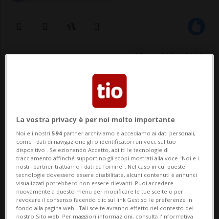
25 gen 2024 - 22:09
La vostra privacy è per noi molto importante
Noi e i nostri
594
partner archiviamo e accediamo ai dati personali,
come i dati di navigazione gli o identificatori univoci, sul tuo
dispositivo . Selezionando Accetto, abiliti le tecnologie di
CHIASSO - Maschere, coriandoli e tanta
tracciamento affinché supportino gli scopi mostrati alla voce "Noi e i
nostri partner trattiamo i dati da fornire". Nel caso in cui queste
musica. In un ambiente di festa sono state
tecnologie dovessero essere disabilitate, alcuni contenuti e annunci
visualizzati potrebbero non essere rilevanti. Puoi accedere
consegnate questa sera le chiavi della
nuovamente a questo menu per modificare le tue scelte o per
revocare il consenso facendo clic sul link Gestisci le preferenze in
città al Primo Ministro Silvano Pini. Con il
fondo alla pagina web.. Tali scelte avranno effetto nel contesto del
nostro Sito web. Per maggiori informazioni, consulta l'Informativa