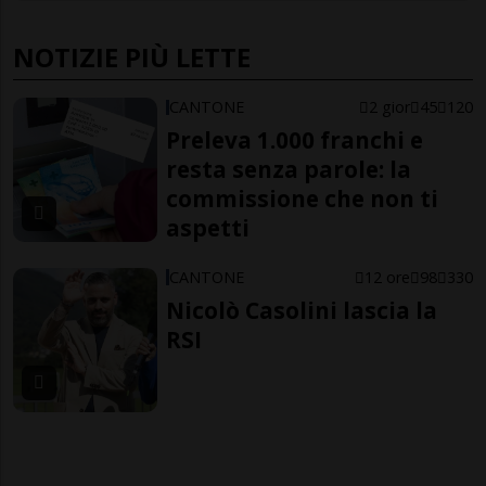
NOTIZIE PIÙ LETTE
CANTONE
2 gior
45
120
Preleva 1.000 franchi e
resta senza parole: la
commissione che non ti
aspetti
CANTONE
12 ore
98
330
Nicolò Casolini lascia la
RSI