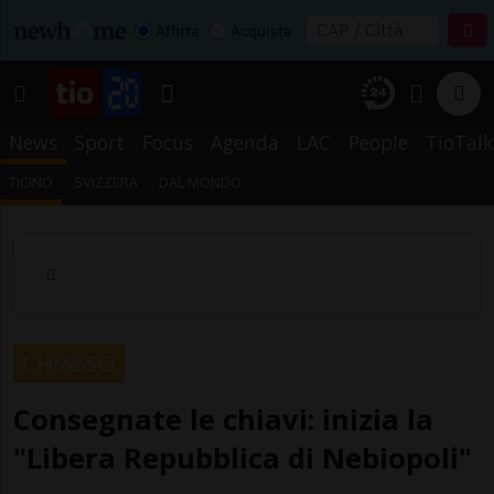
Affitta
Acquista
News
Sport
Focus
Agenda
LAC
People
TioTalk
TICINO
SVIZZERA
DAL MONDO
CHIASSO
Consegnate le chiavi: inizia la
"Libera Repubblica di Nebiopoli"