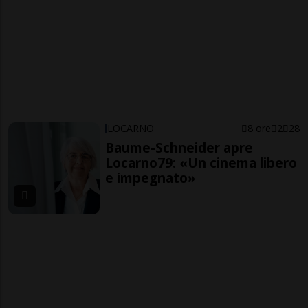
LOCARNO
8 ore
2
28
Baume-Schneider apre
Locarno79: «Un cinema libero
e impegnato»