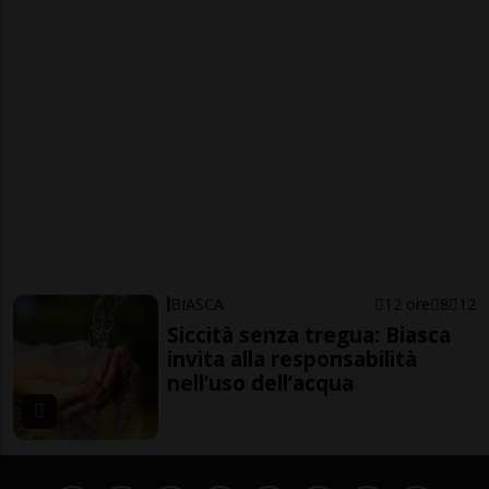
BIASCA
12 ore
8
12
Siccità senza tregua: Biasca
invita alla responsabilità
nell’uso dell’acqua