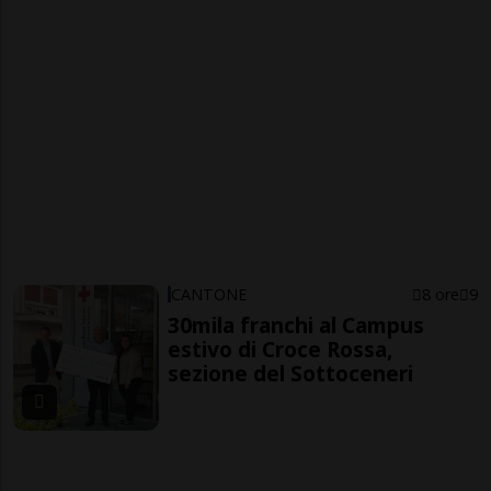
CANTONE
8 ore
9
30mila franchi al Campus
estivo di Croce Rossa,
sezione del Sottoceneri