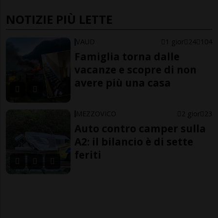
NOTIZIE PIÙ LETTE
VAUD
1 gior
24
104
Famiglia torna dalle
vacanze e scopre di non
avere più una casa
MEZZOVICO
2 gior
23
Auto contro camper sulla
A2: il bilancio è di sette
feriti