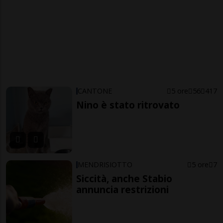
CANTONE
5 ore
56
417
Nino è stato ritrovato
MENDRISIOTTO
5 ore
7
Siccità, anche Stabio
annuncia restrizioni