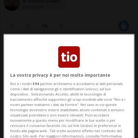
di Adriano De Neri
Giornalista
07 mar 2023 - 14:51
16
La vostra privacy è per noi molto importante
Noi e i nostri
594
partner archiviamo e accediamo ai dati personali,
come i dati di navigazione gli o identificatori univoci, sul tuo
dispositivo . Selezionando Accetto, abiliti le tecnologie di
tracciamento affinché supportino gli scopi mostrati alla voce "Noi e i
NORANCO - I candidati agli esami di guida
nostri partner trattiamo i dati da fornire". Nel caso in cui queste
tecnologie dovessero essere disabilitate, alcuni contenuti e annunci
visualizzati potrebbero non essere rilevanti. Puoi accedere
che si recano a Noranco saranno accolti in
nuovamente a questo menu per modificare le tue scelte o per
revocare il consenso facendo clic sul link Gestisci le preferenze in
una sede tutta nuova. Aperta il 27
fondo alla pagina web.. Tali scelte avranno effetto nel contesto del
nostro Sito web. Per maggiori informazioni, consulta l'Informativa