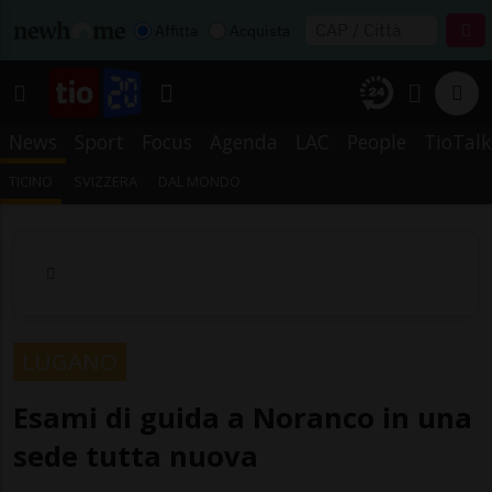
Affitta
Acquista
News
Sport
Focus
Agenda
LAC
People
TioTalk
TICINO
SVIZZERA
DAL MONDO
LUGANO
Esami di guida a Noranco in una
sede tutta nuova