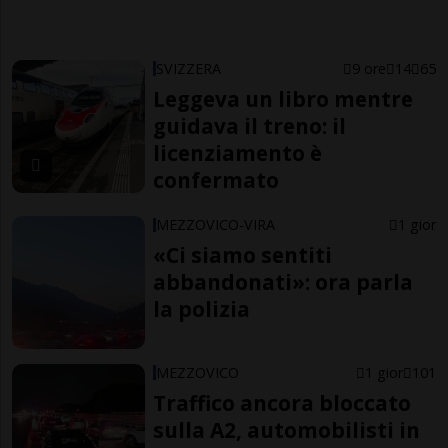
SVIZZERA
9 ore
14
65
Leggeva un libro mentre
guidava il treno: il
licenziamento è
confermato
MEZZOVICO-VIRA
1 gior
«Ci siamo sentiti
abbandonati»: ora parla
la polizia
MEZZOVICO
1 gior
101
Traffico ancora bloccato
sulla A2, automobilisti in