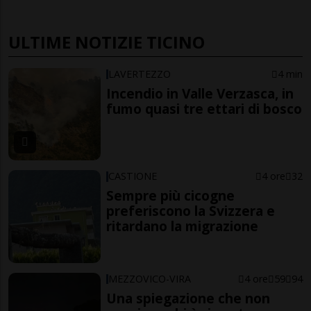
ULTIME NOTIZIE TICINO
LAVERTEZZO
4 min
Incendio in Valle Verzasca, in
fumo quasi tre ettari di bosco
CASTIONE
4 ore
32
Sempre più cicogne
preferiscono la Svizzera e
ritardano la migrazione
MEZZOVICO-VIRA
4 ore
59
94
Una spiegazione che non