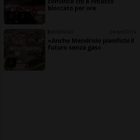
convince chi è rimasto
bloccato per ore
MENDRISIO
4 ore
2
14
«Anche Mendrisio pianifichi il
futuro senza gas»