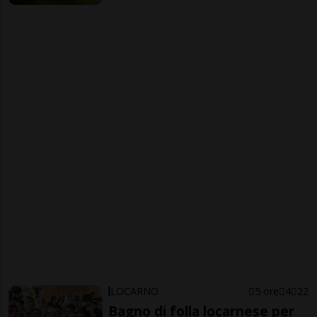
LOCARNO
5 ore
4
22
Bagno di folla locarnese per