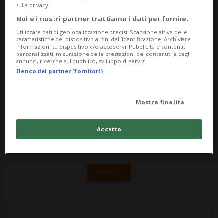
febbraio e costata circa mezzo milione di
sulla privacy.
franchi, sostituisce, infatti, la vecchia
Noi e i nostri partner trattiamo i dati per fornire:
Utilizzare dati di geolocalizzazione precisi. Scansione attiva delle
struttura fatiscente e non più...
caratteristiche del dispositivo ai fini dell’identificazione. Archiviare
informazioni su dispositivo e/o accedervi. Pubblicità e contenuti
personalizzati, misurazione delle prestazioni dei contenuti e degli
annunci, ricerche sul pubblico, sviluppo di servizi.
🔐 Sblocca il nostro archivio
Elenco dei partner (fornitori)
esclusivo!
Mostra finalità
Sottoscrivi un abbonamento
Archivio
per
leggere questo articolo, oppure scegli
Accetto
MyTioAbo
per accedere all'archivio e
navigare su sito e app senza pubblicità.
ACCEDI