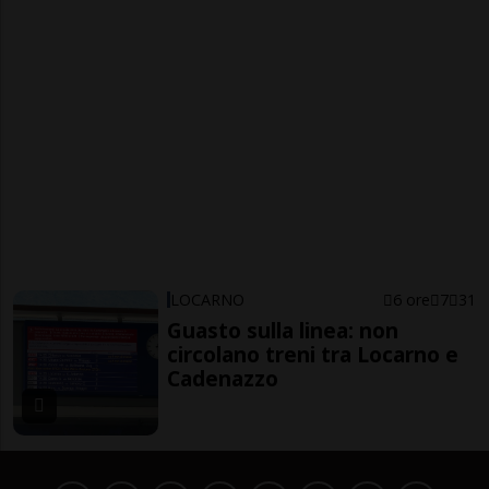
LOCARNO
6 ore
7
31
Guasto sulla linea: non
circolano treni tra Locarno e
Cadenazzo