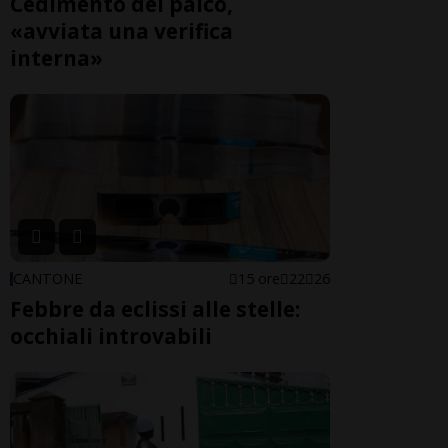
Cedimento del palco,
«avviata una verifica
interna»
CANTONE
15 ore
22
26
Febbre da eclissi alle stelle:
occhiali introvabili