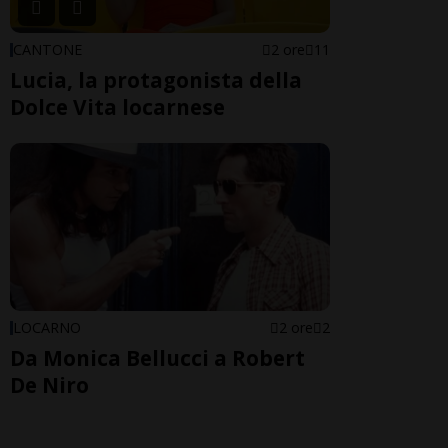
CANTONE
2 ore
11
Lucia, la protagonista della
Dolce Vita locarnese
LOCARNO
2 ore
2
Da Monica Bellucci a Robert
De Niro