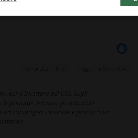
12 mar 2021 - 19:30
Aggiornamento 21:40
 per il Direttore del DSS. Sugli
le priorità». Intanto gli indicatori
 «la campagna vaccinale è pronta a un
mettendo