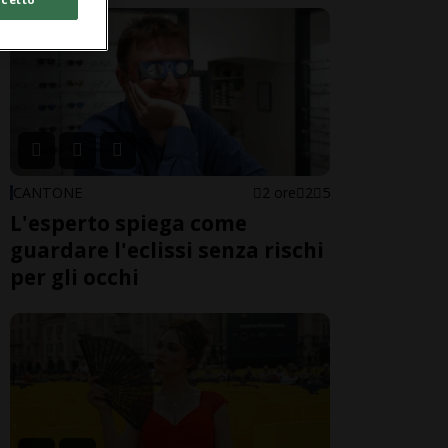
CANTONE
2 ore
2
5
L'esperto spiega come
guardare l'eclissi senza rischi
per gli occhi