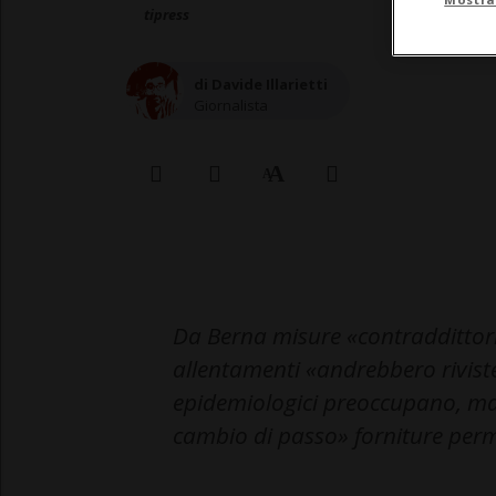
tipress
di Davide Illarietti
Giornalista
Da Berna misure «contraddittorie»
allentamenti «andrebbero riviste 
epidemiologici preoccupano, ma
cambio di passo» forniture per