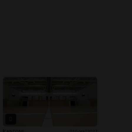
CANTONE
10 ore
3
27