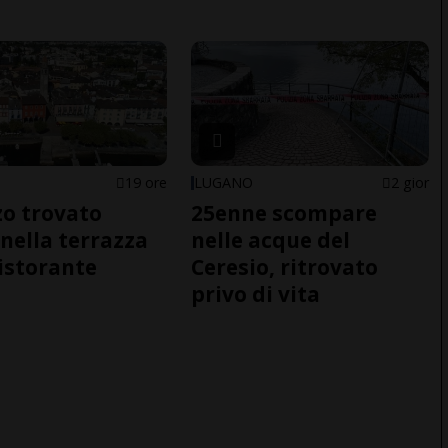
19 ore
LUGANO
2 gior
o trovato
25enne scompare
nella terrazza
nelle acque del
ristorante
Ceresio, ritrovato
privo di vita