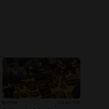
ASCONA
15 ore
1
41