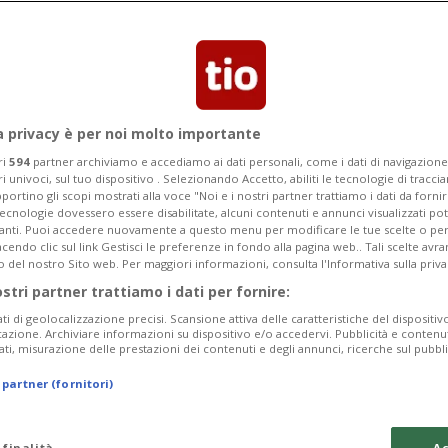
a privacy è per noi molto importante
ri
594
partner archiviamo e accediamo ai dati personali, come i dati di navigazione 
ri univoci, sul tuo dispositivo . Selezionando Accetto, abiliti le tecnologie di tracc
portino gli scopi mostrati alla voce "Noi e i nostri partner trattiamo i dati da fornir
tecnologie dovessero essere disabilitate, alcuni contenuti e annunci visualizzati 
vanti. Puoi accedere nuovamente a questo menu per modificare le tue scelte o per
endo clic sul link Gestisci le preferenze in fondo alla pagina web.. Tali scelte avr
o del nostro Sito web. Per maggiori informazioni, consulta l'Informativa sulla priva
ostri partner trattiamo i dati per fornire:
ati di geolocalizzazione precisi. Scansione attiva delle caratteristiche del dispositivo 
icazione. Archiviare informazioni su dispositivo e/o accedervi. Pubblicità e contenu
ati, misurazione delle prestazioni dei contenuti e degli annunci, ricerche sul pubbl
 partner (fornitori)
 finalità
Ac