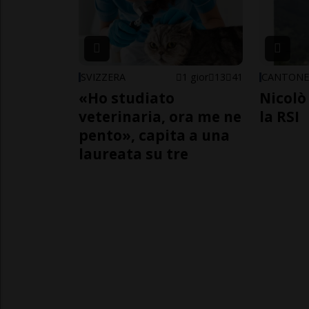
SVIZZERA
1 gior
13
41
CANTON
«Ho studiato
Nicolò 
veterinaria, ora me ne
la RSI
pento», capita a una
laureata su tre