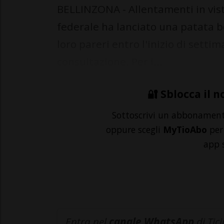
BELLINZONA - Allentamenti in vist
federale ha lanciato una patata b
loro pareri entro l'inizio di sett
consultazione. Per i...
🔐 Sblocca il n
Sottoscrivi un abbonamen
oppure scegli
MyTioAbo
per 
app 
Entra nel
canale WhatsApp
di Tic