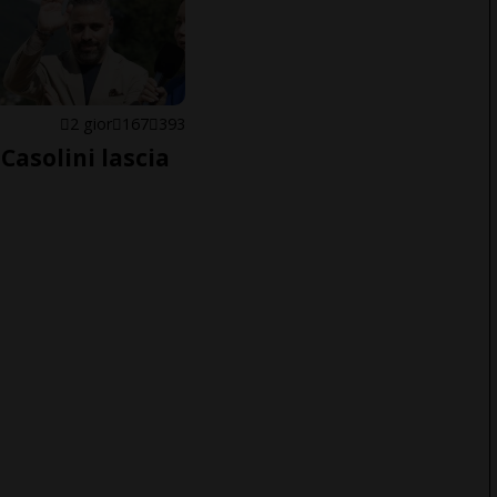
E
2 gior
167
393
Casolini lascia