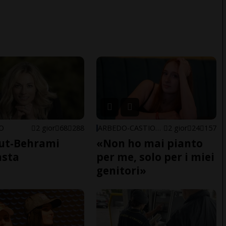
NO
2 gior
68
288
ARBEDO-CASTIONE
2 gior
24
157
ut-Behrami
«Non ho mai pianto
asta
per me, solo per i miei
genitori»