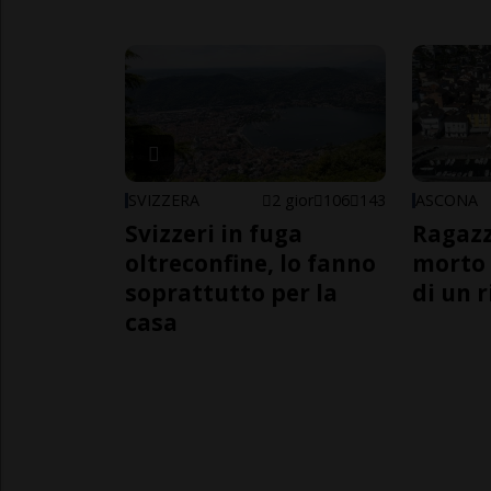
SVIZZERA
2 gior
106
143
ASCONA
Svizzeri in fuga
Ragazz
oltreconfine, lo fanno
morto 
soprattutto per la
di un 
casa