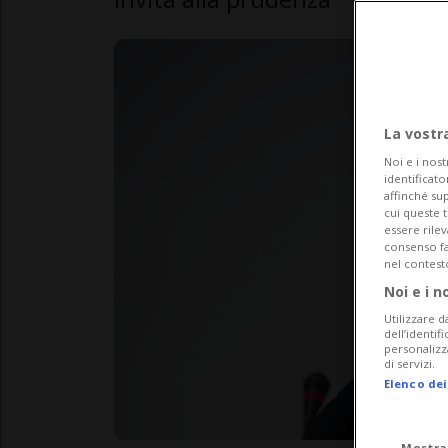
La vostr
Noi e i nost
identificato
affinché sup
cui queste 
essere rile
consenso fac
nel contest
Noi e i n
Utilizzare d
dell’identif
personalizz
di servizi.
Elenco dei
Mostra