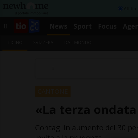
Affitta
News
Sport
Focus
Age
TICINO
SVIZZERA
DAL MONDO
CANTONE
«La terza ondata 
Contagi in aumento del 30 per
invita alla prudenza