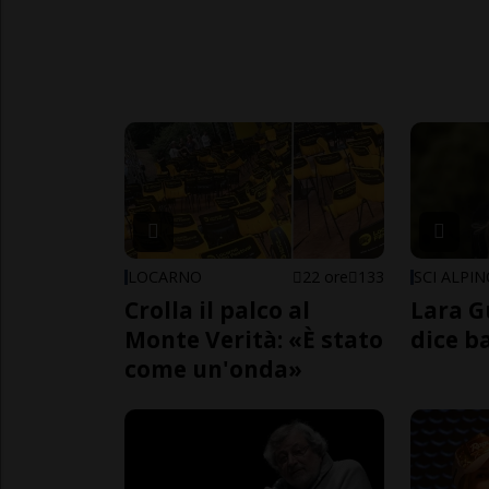
LOCARNO
22 ore
133
SCI ALPI
Crolla il palco al
Lara G
Monte Verità: «È stato
dice b
come un'onda»