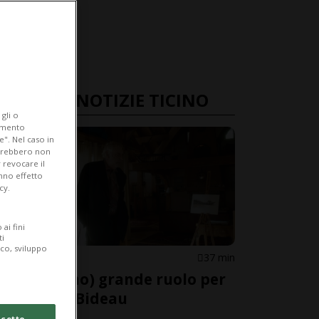
ULTIME NOTIZIE TICINO
gli o
iamento
e". Nel caso in
potrebbero non
 revocare il
anno effetto
cy.
ai fini
ti
ico, sviluppo
LOCARNO
37 min
Un (ultimo) grande ruolo per
Jean-Luc Bideau
cetto