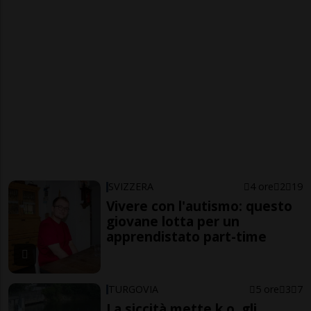
SVIZZERA
4 ore
2
19
Vivere con l'autismo: questo
giovane lotta per un
apprendistato part-time
TURGOVIA
5 ore
3
7
La siccità mette k.o. gli