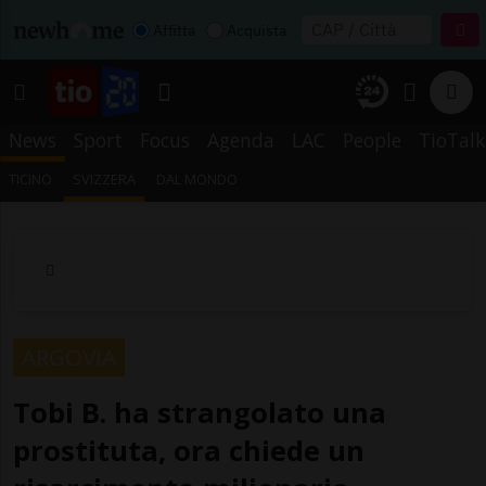
Affitta
Acquista
News
Sport
Focus
Agenda
LAC
People
TioTalk
TICINO
SVIZZERA
DAL MONDO
ARGOVIA
Tobi B. ha strangolato una
prostituta, ora chiede un