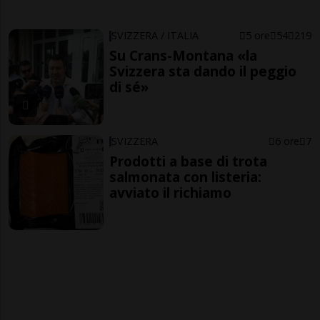
SVIZZERA / ITALIA
5 ore
54
219
Su Crans-Montana «la
Svizzera sta dando il peggio
di sé»
SVIZZERA
6 ore
7
Prodotti a base di trota
salmonata con listeria:
avviato il richiamo