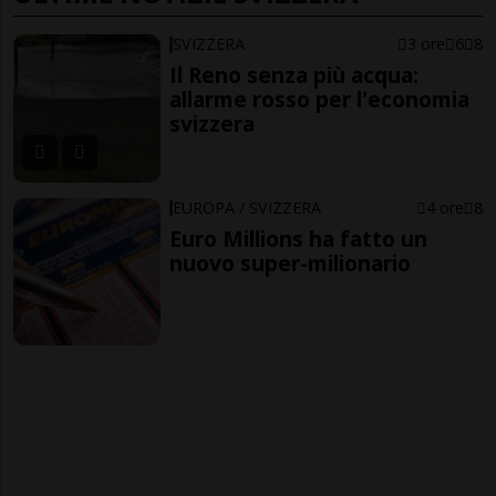
SVIZZERA
3 ore
6
8
Il Reno senza più acqua:
allarme rosso per l'economia
svizzera
EUROPA / SVIZZERA
4 ore
8
Euro Millions ha fatto un
nuovo super-milionario