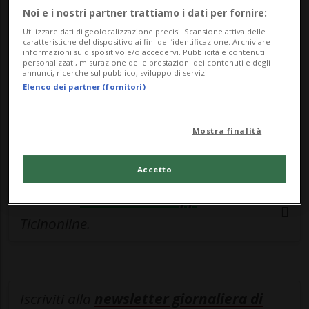
esclusivo!
Noi e i nostri partner trattiamo i dati per fornire:
Sottoscrivi un abbonamento
Archivio
per
Utilizzare dati di geolocalizzazione precisi. Scansione attiva delle
caratteristiche del dispositivo ai fini dell’identificazione. Archiviare
leggere questo articolo, oppure scegli
informazioni su dispositivo e/o accedervi. Pubblicità e contenuti
personalizzati, misurazione delle prestazioni dei contenuti e degli
MyTioAbo
per accedere all'archivio e
annunci, ricerche sul pubblico, sviluppo di servizi.
Elenco dei partner (fornitori)
navigare su sito e app senza pubblicità.
ACCEDI
Mostra finalità
Accetto
Entra nel
canale WhatsApp
di
Ticinonline.
Iscriviti alla
newsletter giornaliera di