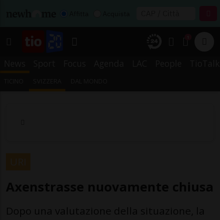
Affitta
Acquista
1
News
Sport
Focus
Agenda
LAC
People
TioTalk
TICINO
SVIZZERA
DAL MONDO
URI
Axenstrasse nuovamente chiusa
Dopo una valutazione della situazione, la