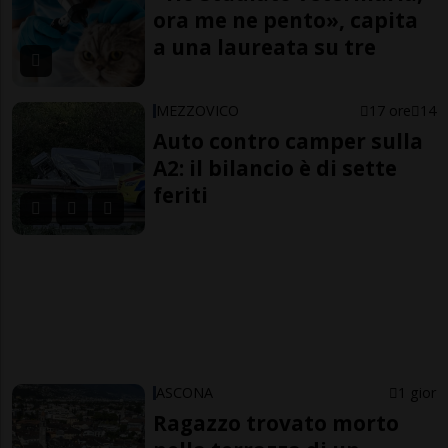
ora me ne pento», capita
a una laureata su tre
MEZZOVICO
17 ore
14
Auto contro camper sulla
A2: il bilancio è di sette
feriti
ASCONA
1 gior
Ragazzo trovato morto