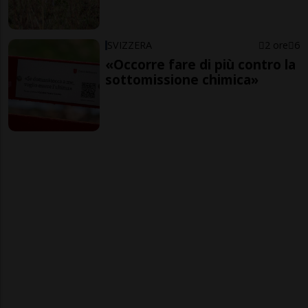
SVIZZERA
2 ore
6
«Occorre fare di più contro la
sottomissione chimica»