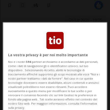
26 lug 2025 - 19:35
SISIKON (UR) - La Axenstrasse, nel cantone
di Uri, è stata nuovamente bloccata
questa sera dopo essere stata già chiusa
La vostra privacy è per noi molto importante
per circa tre ore e mezzo e poi riaperta per
Noi e i nostri
594
partner archiviamo e accediamo ai dati personali,
come i dati di navigazione gli o identificatori univoci, sul tuo
breve tempo nel corso della giornata.Il
dispositivo . Selezionando Accetto, abiliti le tecnologie di
tracciamento affinché supportino gli scopi mostrati alla voce "Noi e i
sistema di monitoraggio, installato nel
nostri partner trattiamo i dati da fornire". Nel caso in cui queste
tecnologie dovessero essere disabilitate, alcuni contenuti e annunci
201...
visualizzati potrebbero non essere rilevanti. Puoi accedere
nuovamente a questo menu per modificare le tue scelte o per
revocare il consenso facendo clic sul link Gestisci le preferenze in
fondo alla pagina web.. Tali scelte avranno effetto nel contesto del
🔐 Sblocca il nostro archivio
nostro Sito web. Per maggiori informazioni, consulta l'Informativa
sulla privacy.