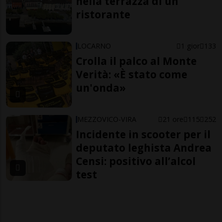
nella terrazza di un
ristorante
LOCARNO
1 gior
133
Crolla il palco al Monte
Verità: «È stato come
un'onda»
MEZZOVICO-VIRA
21 ore
115
252
Incidente in scooter per il
deputato leghista Andrea
Censi: positivo all’alcol
test