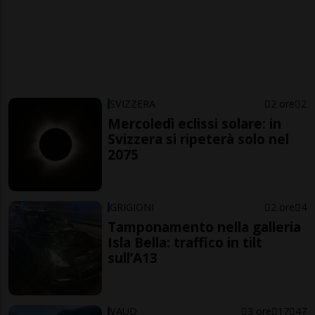
SVIZZERA
2 ore
2
Mercoledì eclissi solare: in
Svizzera si ripeterà solo nel
2075
GRIGIONI
2 ore
4
Tamponamento nella galleria
Isla Bella: traffico in tilt
sull’A13
VAUD
3 ore
17
47