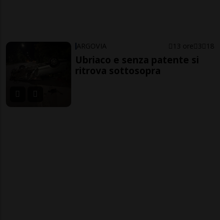
ARGOVIA
13 ore
3
18
Ubriaco e senza patente si
ritrova sottosopra