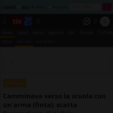
Affitta
Acquista
News
Sport
Focus
Agenda
LAC
People
TioTalk
TICINO
SVIZZERA
DAL MONDO
ZURIGO
Camminava verso la scuola con
un'arma (finta): scatta