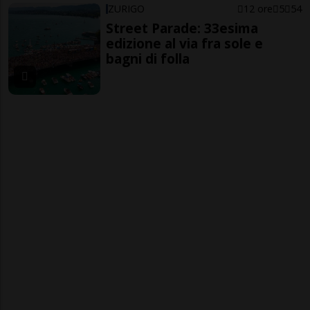
ZURIGO
12 ore
5
54
Street Parade: 33esima
edizione al via fra sole e
bagni di folla