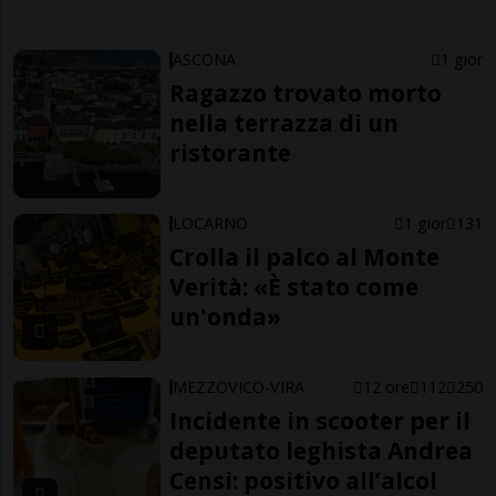
ASCONA
1 gior
Ragazzo trovato morto
nella terrazza di un
ristorante
LOCARNO
1 gior
131
Crolla il palco al Monte
Verità: «È stato come
un'onda»
MEZZOVICO-VIRA
12 ore
112
250
Incidente in scooter per il
deputato leghista Andrea
Censi: positivo all’alcol