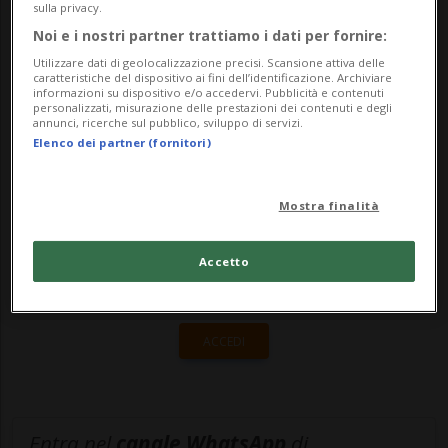
sulla privacy.
15enne svizzero.Stando a quanto riferito
Noi e i nostri partner trattiamo i dati per fornire:
dalla Poli...
Utilizzare dati di geolocalizzazione precisi. Scansione attiva delle
caratteristiche del dispositivo ai fini dell’identificazione. Archiviare
informazioni su dispositivo e/o accedervi. Pubblicità e contenuti
personalizzati, misurazione delle prestazioni dei contenuti e degli
🔐 Sblocca il nostro archivio
annunci, ricerche sul pubblico, sviluppo di servizi.
Elenco dei partner (fornitori)
esclusivo!
Sottoscrivi un abbonamento
Archivio
per
Mostra finalità
leggere questo articolo, oppure scegli
MyTioAbo
per accedere all'archivio e
Accetto
navigare su sito e app senza pubblicità.
ACCEDI
Entra nel
canale WhatsApp
di