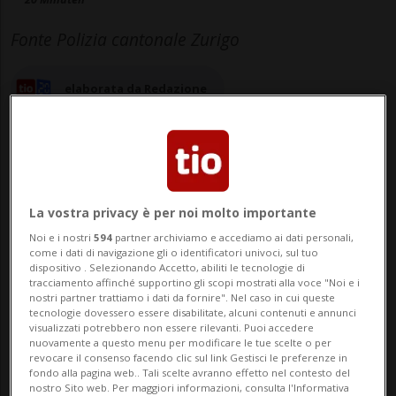
Fonte Polizia cantonale Zurigo
elaborata da Redazione
21 mag 2025 - 15:57
Aggiornamento 17:11
La vostra privacy è per noi molto importante
Noi e i nostri
594
partner archiviamo e accediamo ai dati personali,
come i dati di navigazione gli o identificatori univoci, sul tuo
GEROLDSWIL - Massiccia mobilitazione di
dispositivo . Selezionando Accetto, abiliti le tecnologie di
tracciamento affinché supportino gli scopi mostrati alla voce "Noi e i
polizia nel pomeriggio a Geroldswil (ZH).
nostri partner trattiamo i dati da fornire". Nel caso in cui queste
tecnologie dovessero essere disabilitate, alcuni contenuti e annunci
La segnalazione di una persona armata ha
visualizzati potrebbero non essere rilevanti. Puoi accedere
nuovamente a questo menu per modificare le tue scelte o per
innescato un'importante operazione di
revocare il consenso facendo clic sul link Gestisci le preferenze in
fondo alla pagina web.. Tali scelte avranno effetto nel contesto del
polizia che ha portato al fermo di un
nostro Sito web. Per maggiori informazioni, consulta l'Informativa