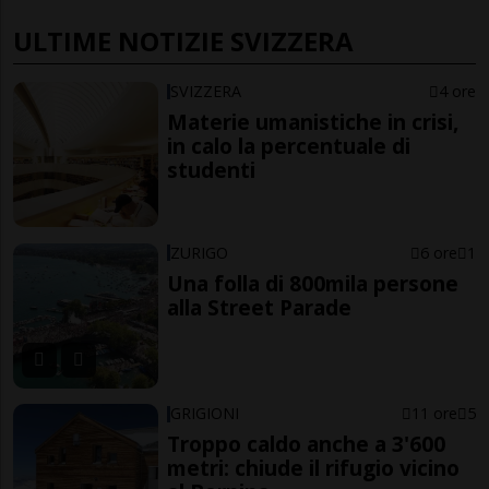
ULTIME NOTIZIE SVIZZERA
SVIZZERA
4 ore
Materie umanistiche in crisi,
in calo la percentuale di
studenti
ZURIGO
6 ore
1
Una folla di 800mila persone
alla Street Parade
GRIGIONI
11 ore
5
Troppo caldo anche a 3'600
metri: chiude il rifugio vicino