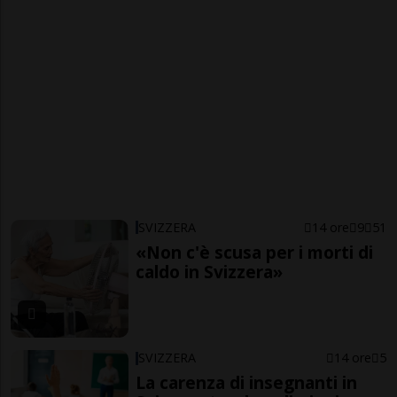
SVIZZERA
14 ore
9
51
«Non c'è scusa per i morti di
caldo in Svizzera»
SVIZZERA
14 ore
5
La carenza di insegnanti in