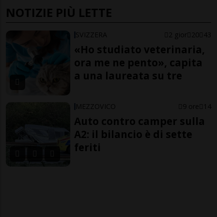
NOTIZIE PIÙ LETTE
SVIZZERA
2 gior
20
43
«Ho studiato veterinaria,
ora me ne pento», capita
a una laureata su tre
MEZZOVICO
9 ore
14
Auto contro camper sulla
A2: il bilancio è di sette
feriti