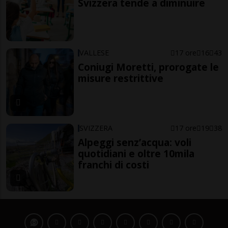
Svizzera tende a diminuire
VALLESE
17 ore
16
43
Coniugi Moretti, prorogate le
misure restrittive
SVIZZERA
17 ore
19
38
Alpeggi senz’acqua: voli
quotidiani e oltre 10mila
franchi di costi