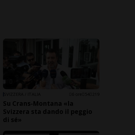
SVIZZERA / ITALIA
6 ore
54
219
Su Crans-Montana «la
Svizzera sta dando il peggio
di sé»