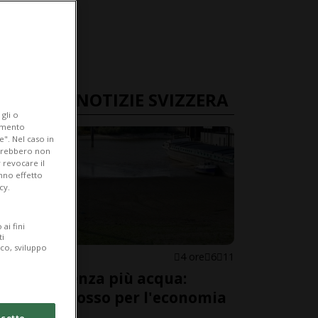
ULTIME NOTIZIE SVIZZERA
gli o
iamento
e". Nel caso in
potrebbero non
 revocare il
anno effetto
cy.
ai fini
ti
ico, sviluppo
SVIZZERA
4 ore
6
11
Il Reno senza più acqua:
allarme rosso per l'economia
svizzera
cetto