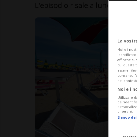
L'episodio risale a lunedì 15 lug
La vostr
Noi e i nost
identificato
affinché sup
cui queste 
essere rile
consenso fac
nel contest
Noi e i n
Utilizzare d
dell’identif
personalizz
di servizi.
Elenco dei
Mostra