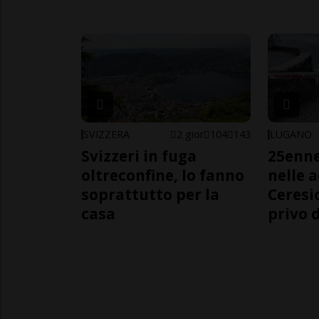
SVIZZERA
2 gior
104
143
LUGANO
Svizzeri in fuga
25enn
oltreconfine, lo fanno
nelle 
soprattutto per la
Ceresi
casa
privo d