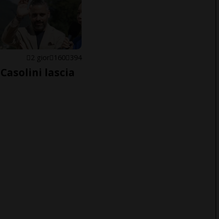
E
2 gior
160
394
Casolini lascia