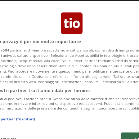
lio e si è verificato nella zona di Rimini
a privacy è per noi molto importante
ri
594
partner archiviamo e accediamo ai dati personali, come i dati di navigazione 
ri univoci, sul tuo dispositivo . Selezionando Accetto, abiliti le tecnologie di tracc
portino gli scopi mostrati alla voce "Noi e i nostri partner trattiamo i dati da fornir
tecnologie dovessero essere disabilitate, alcuni contenuti e annunci visualizzati 
vanti. Puoi accedere nuovamente a questo menu per modificare le tue scelte o per
endo clic sul link Gestisci le preferenze in fondo alla pagina web.. Tali scelte avr
o del nostro Sito web. Per maggiori informazioni, consulta l'Informativa sulla priva
ostri partner trattiamo i dati per fornire:
ati di geolocalizzazione precisi. Scansione attiva delle caratteristiche del dispositivo 
icazione. Archiviare informazioni su dispositivo e/o accedervi. Pubblicità e contenu
ati, misurazione delle prestazioni dei contenuti e degli annunci, ricerche sul pubbl
 partner (fornitori)
 finalità
Ac