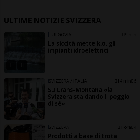
ULTIME NOTIZIE SVIZZERA
TURGOVIA
9 min
La siccità mette k.o. gli
impianti idroelettrici
SVIZZERA / ITALIA
14 min
6
Su Crans-Montana «la
Svizzera sta dando il peggio
di sé»
SVIZZERA
1 ora
4
Prodotti a base di trota