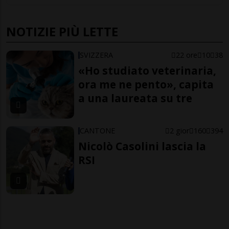
NOTIZIE PIÙ LETTE
SVIZZERA
22 ore
10
38
«Ho studiato veterinaria,
ora me ne pento», capita
a una laureata su tre
CANTONE
2 gior
160
394
Nicolò Casolini lascia la
RSI