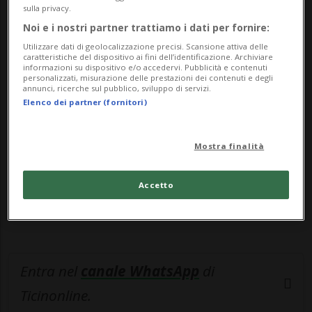
Alla...
sulla privacy.
Noi e i nostri partner trattiamo i dati per fornire:
🔐 Sblocca il nostro archivio
Utilizzare dati di geolocalizzazione precisi. Scansione attiva delle
caratteristiche del dispositivo ai fini dell’identificazione. Archiviare
informazioni su dispositivo e/o accedervi. Pubblicità e contenuti
esclusivo!
personalizzati, misurazione delle prestazioni dei contenuti e degli
annunci, ricerche sul pubblico, sviluppo di servizi.
Sottoscrivi un abbonamento
Archivio
per
Elenco dei partner (fornitori)
leggere questo articolo, oppure scegli
MyTioAbo
per accedere all'archivio e
Mostra finalità
navigare su sito e app senza pubblicità.
Accetto
ACCEDI
Entra nel
canale WhatsApp
di
Ticinonline.