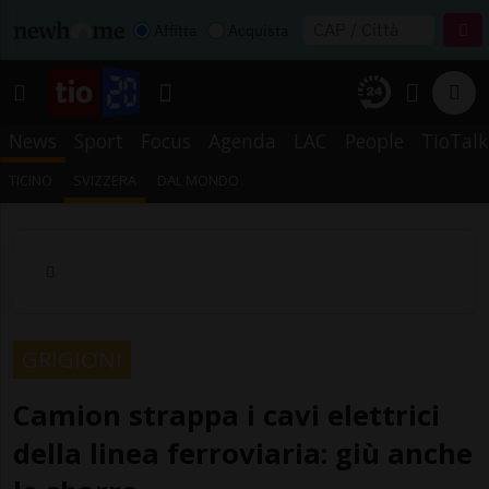
Affitta
Acquista
News
Sport
Focus
Agenda
LAC
People
TioTalk
TICINO
SVIZZERA
DAL MONDO
GRIGIONI
Camion strappa i cavi elettrici
della linea ferroviaria: giù anche