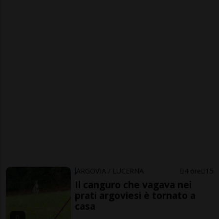
ARGOVIA / LUCERNA
4 ore
15
Il canguro che vagava nei
prati argoviesi è tornato a
casa