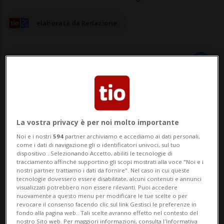
elaborata da Redazione
12 giu 2024 - 16:14
Aggiornamento 17:35
LI CURT - Un veicolo pesante con gru che
La vostra privacy è per noi molto importante
aggancia nell'attraversamento di un
Noi e i nostri
594
partner archiviamo e accediamo ai dati personali,
come i dati di navigazione gli o identificatori univoci, sul tuo
dispositivo . Selezionando Accetto, abiliti le tecnologie di
passaggio a livello la linea elettrica della
tracciamento affinché supportino gli scopi mostrati alla voce "Noi e i
nostri partner trattiamo i dati da fornire". Nel caso in cui queste
Ferrovia Retica e spezza anche le sbarre: è
tecnologie dovessero essere disabilitate, alcuni contenuti e annunci
visualizzati potrebbero non essere rilevanti. Puoi accedere
quanto accaduto questo mercoledì
nuovamente a questo menu per modificare le tue scelte o per
revocare il consenso facendo clic sul link Gestisci le preferenze in
mattina (12 giugno) a Li Curt, nei Grigioni.
fondo alla pagina web.. Tali scelte avranno effetto nel contesto del
nostro Sito web. Per maggiori informazioni, consulta l'Informativa