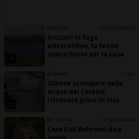
SVIZZERA
2 gior
104
142
Svizzeri in fuga
oltreconfine, lo fanno
soprattutto per la casa
LUGANO
2 gior
25enne scompare nelle
acque del Ceresio,
ritrovato privo di vita
SCI ALPINO
2 gior
68
289
Lara Gut-Behrami dice
basta