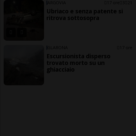
ARGOVIA
17 ore
3
21
Ubriaco e senza patente si
ritrova sottosopra
GLARONA
17 ore
Escursionista disperso
trovato morto su un
ghiacciaio