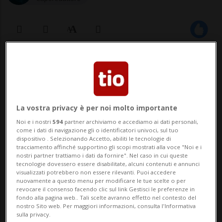
20 nov 2020 - 09:03
SUHR (ARGOVIA) - È tornata a casa la
donna 37enne, compagna di C.T., l’uomo di
La vostra privacy è per noi molto importante
67 anni ucciso lunedì sera dalla polizia a
Noi e i nostri
594
partner archiviamo e accediamo ai dati personali,
come i dati di navigazione gli o identificatori univoci, sul tuo
dispositivo . Selezionando Accetto, abiliti le tecnologie di
Suhr. L’uomo, ricordiamo, aveva puntato
tracciamento affinché supportino gli scopi mostrati alla voce "Noi e i
nostri partner trattiamo i dati da fornire". Nel caso in cui queste
un coltello contro un poliziotto, ed è stato
tecnologie dovessero essere disabilitate, alcuni contenuti e annunci
visualizzati potrebbero non essere rilevanti. Puoi accedere
freddato p...
nuovamente a questo menu per modificare le tue scelte o per
revocare il consenso facendo clic sul link Gestisci le preferenze in
fondo alla pagina web.. Tali scelte avranno effetto nel contesto del
🔐 Sblocca il nostro archivio
nostro Sito web. Per maggiori informazioni, consulta l'Informativa
sulla privacy.