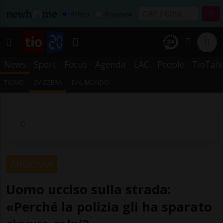
Affitta
Acquista
News
Sport
Focus
Agenda
LAC
People
TioTalk
TICINO
SVIZZERA
DAL MONDO
ARGOVIA
Uomo ucciso sulla strada:
«Perché la polizia gli ha sparato