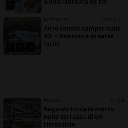
a una laureata su tre
MEZZOVICO
13 ore
14
Auto contro camper sulla
A2: il bilancio è di sette
feriti
ASCONA
1 gior
Ragazzo trovato morto
nella terrazza di un
ristorante