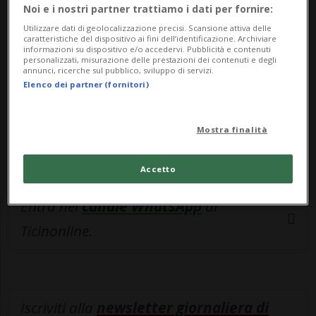
esclusivo!
Noi e i nostri partner trattiamo i dati per fornire:
Utilizzare dati di geolocalizzazione precisi. Scansione attiva delle
Sottoscrivi un abbonamento
Archivio
per
caratteristiche del dispositivo ai fini dell’identificazione. Archiviare
informazioni su dispositivo e/o accedervi. Pubblicità e contenuti
leggere questo articolo, oppure scegli
personalizzati, misurazione delle prestazioni dei contenuti e degli
annunci, ricerche sul pubblico, sviluppo di servizi.
MyTioAbo
per accedere all'archivio e
Elenco dei partner (fornitori)
navigare su sito e app senza pubblicità.
Mostra finalità
ACCEDI
Accetto
Entra nel
canale WhatsApp
di
Ticinonline.
Iscriviti alla
newsletter giornaliera di