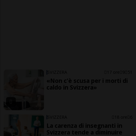
SVIZZERA
17 ore
9
51
«Non c'è scusa per i morti di
caldo in Svizzera»
SVIZZERA
18 ore
6
La carenza di insegnanti in
Svizzera tende a diminuire