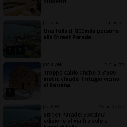
studenti
ZURIGO
10 ore
3
Una folla di 800mila persone
alla Street Parade
GRIGIONI
15 ore
5
Troppo caldo anche a 3'600
metri: chiude il rifugio vicino
al Bernina
ZURIGO
16 ore
5
55
Street Parade: 33esima
edizione al via fra sole e
bagni di folla