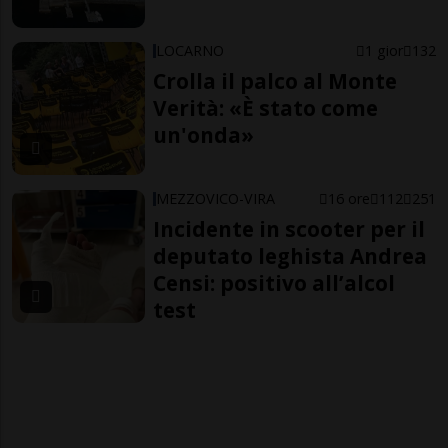
LOCARNO
1 gior
132
Crolla il palco al Monte
Verità: «È stato come
un'onda»
MEZZOVICO-VIRA
16 ore
112
251
Incidente in scooter per il
deputato leghista Andrea
Censi: positivo all’alcol
test