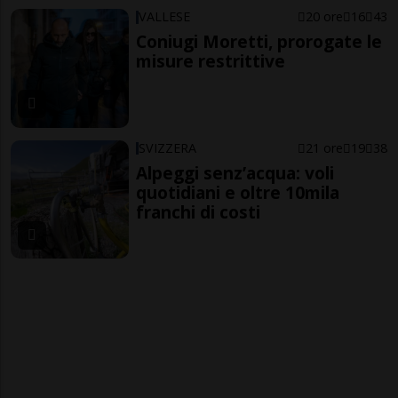
VALLESE
20 ore
16
43
Coniugi Moretti, prorogate le
misure restrittive
SVIZZERA
21 ore
19
38
Alpeggi senz’acqua: voli
quotidiani e oltre 10mila
franchi di costi