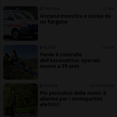
SCIAFFUSA
2 ore
Anziana investita e uccisa da
un furgone
VALLESE
2 ore
Perde il controllo
dell'escavatrice: operaio
muore a 39 anni
SVIZZERA
3 ore
10
26
Più pericolosi delle moto: è
allarme per i monopattini
elettrici