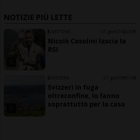
NOTIZIE PIÙ LETTE
CANTONE
1 gior
142
376
Nicolò Casolini lascia la
RSI
SVIZZERA
1 gior
99
138
Svizzeri in fuga
oltreconfine, lo fanno
soprattutto per la casa