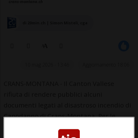
crans-montana.ch
di 20min.ch | Simon Misteli, cga
10 mag 2026 - 13:46
Aggiornamento 18:06
CRANS-MONTANA - Il Canton Vallese
rifiuta di rendere pubblici alcuni
documenti legati al disastroso incendio di
Capodanno di Crans-Montana. Per le
autorità, la loro pubblicazione potrebbe
influenzare il lavoro del Ministero pubblico