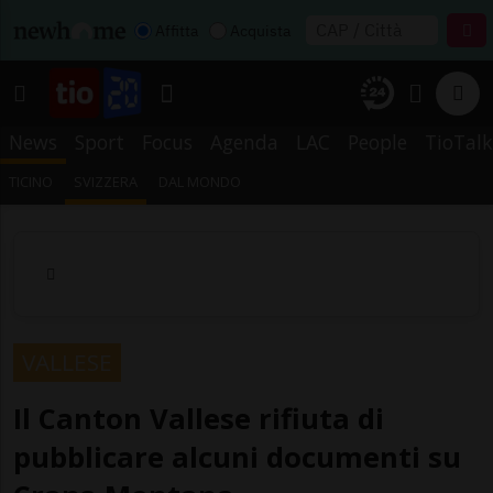
Affitta
Acquista
News
Sport
Focus
Agenda
LAC
People
TioTalk
TICINO
SVIZZERA
DAL MONDO
VALLESE
Il Canton Vallese rifiuta di
pubblicare alcuni documenti su