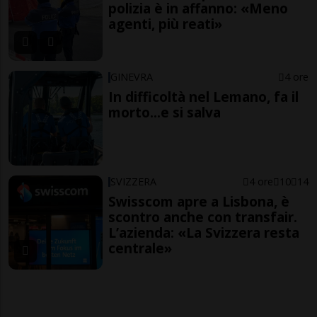
polizia è in affanno: «Meno
agenti, più reati»
GINEVRA
4 ore
In difficoltà nel Lemano, fa il
morto...e si salva
SVIZZERA
4 ore
10
14
Swisscom apre a Lisbona, è
scontro anche con transfair.
L’azienda: «La Svizzera resta
centrale»