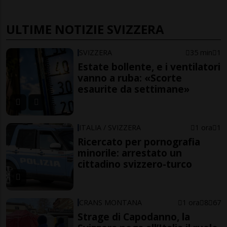
ULTIME NOTIZIE SVIZZERA
SVIZZERA
35 min
1
Estate bollente, e i ventilatori
vanno a ruba: «Scorte
esaurite da settimane»
ITALIA / SVIZZERA
1 ora
1
Ricercato per pornografia
minorile: arrestato un
cittadino svizzero-turco
CRANS MONTANA
1 ora
8
67
Strage di Capodanno, la