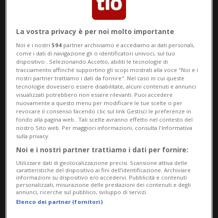
e accentuare la pressione mediatica
intorno alla vicenda.
La vostra privacy è per noi molto importante
Noi e i nostri
594
partner archiviamo e accediamo ai dati personali,
come i dati di navigazione gli o identificatori univoci, sul tuo
A riferirlo è la Sonntagszeitung, secondo la
dispositivo . Selezionando Accetto, abiliti le tecnologie di
tracciamento affinché supportino gli scopi mostrati alla voce "Noi e i
quale il Cantone si basa su un’eccezione
nostri partner trattiamo i dati da fornire". Nel caso in cui queste
tecnologie dovessero essere disabilitate, alcuni contenuti e annunci
prevista dalla legge sulla trasparenza che
visualizzati potrebbero non essere rilevanti. Puoi accedere
nuovamente a questo menu per modificare le tue scelte o per
permette di bloccare l’accesso a dei
revocare il consenso facendo clic sul link Gestisci le preferenze in
fondo alla pagina web.. Tali scelte avranno effetto nel contesto del
documenti se questo rischia di perturbare
nostro Sito web. Per maggiori informazioni, consulta l'Informativa
sulla privacy.
il processo decisionale delle autorità.
Noi e i nostri partner trattiamo i dati per fornire:
Utilizzare dati di geolocalizzazione precisi. Scansione attiva delle
caratteristiche del dispositivo ai fini dell’identificazione. Archiviare
Il boom mediatico
informazioni su dispositivo e/o accedervi. Pubblicità e contenuti
personalizzati, misurazione delle prestazioni dei contenuti e degli
Per sostenere questa posizione, il Vallese
annunci, ricerche sul pubblico, sviluppo di servizi.
Elenco dei partner (fornitori)
avrebbe trasmesso 269 articoli di stampa