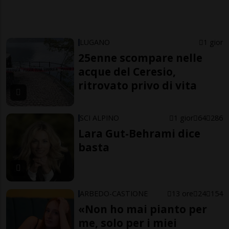
LUGANO
1 gior
25enne scompare nelle
acque del Ceresio,
ritrovato privo di vita
SCI ALPINO
1 gior
64
286
Lara Gut-Behrami dice
basta
ARBEDO-CASTIONE
13 ore
24
154
«Non ho mai pianto per
me, solo per i miei