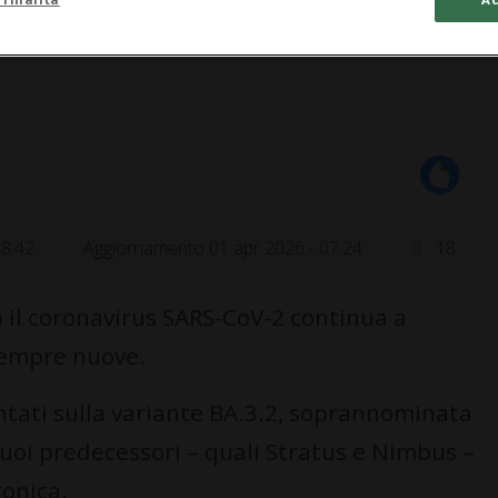
18:42
Aggiornamento 01 apr 2026 - 07:24
18
 il coronavirus SARS-CoV-2 continua a
 sempre nuove.
tati sulla variante BA.3.2, soprannominata
 suoi predecessori – quali Stratus e Nimbus –
ronica.