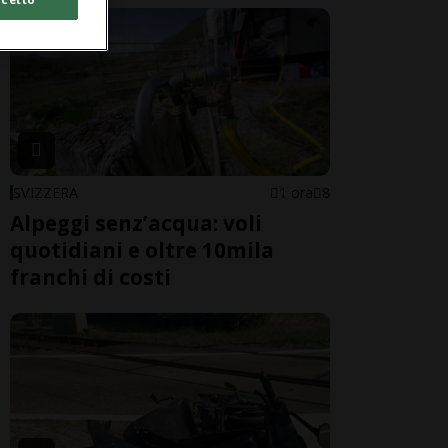
SVIZZERA
1 ora
8
Alpeggi senz’acqua: voli
quotidiani e oltre 10mila
franchi di costi