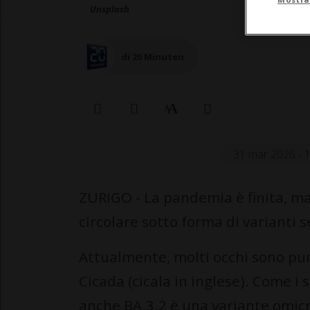
Unsplash
di 20 Minuten
31 mar 2026 - 
ZURIGO - La pandemia è finita, ma
circolare sotto forma di varianti
Attualmente, molti occhi sono pun
Cicada (cicala in inglese). Come i
anche BA.3.2 è una variante omic