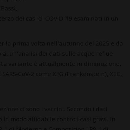
 Bassi,
terzo dei casi di COVID-19 esaminati in un
er la prima volta nell'autunno del 2025 e da
ia, un'analisi dei dati sulle acque reflue
sta variante è attualmente in diminuzione.
el SARS-CoV-2 come XFG (Frankenstein), XEC,
zione ci sono i vaccini. Secondo i dati
 in modo affidabile contro i casi gravi. In
P8.1 di Moderna e Composition LP8.1 di