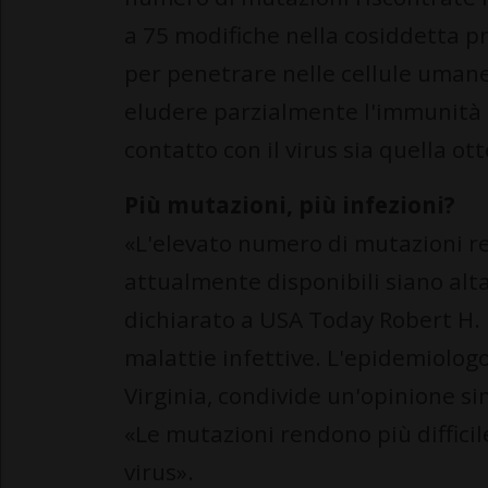
a 75 modifiche nella cosiddetta pro
per penetrare nelle cellule umane
eludere parzialmente l'immunità p
contatto con il virus sia quella ot
Più mutazioni, più infezioni?
«L'elevato numero di mutazioni r
attualmente disponibili siano alt
dichiarato a USA Today Robert H. 
malattie infettive. L'epidemiologo 
Virginia, condivide un'opinione s
«Le mutazioni rendono più difficil
virus».