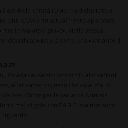
ndiale della Sanità (OMS) ha dichiarato a
cini anti-COVID-19 attualmente approvati
ntro la malattia grave». Nella stessa
er classificato BA.3.2 come una «variante di
A.3.2?
 Cicada causa sintomi simili alle varianti
se, affaticamento, naso che cola, mal di
la diarrea. Come per la variante Nimbus,
 forte mal di gola con BA.3.2, ma non sono
l riguardo.