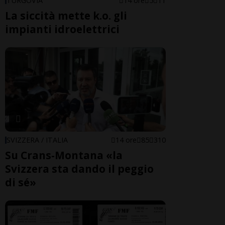
TURGOVIA
14 ore
5
11
La siccità mette k.o. gli
impianti idroelettrici
SVIZZERA / ITALIA
14 ore
85
310
Su Crans-Montana «la
Svizzera sta dando il peggio
di sé»