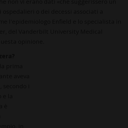
he non vi erano dati «che suggerissero un
 ospedalieri o dei decessi associati a
me l'epidemiologo Enfield e lo specialista in
er, del Vanderbilt University Medical
questa opinione.
zera?
 la prima
iante aveva
, secondo i
 e la
a è
a
empio, in