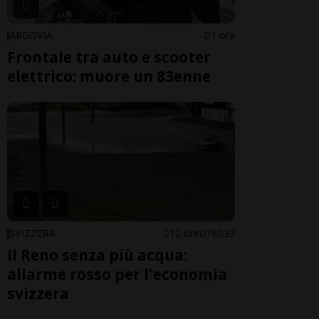
ARGOVIA
1 ora
Frontale tra auto e scooter
elettrico: muore un 83enne
SVIZZERA
12 ore
18
33
Il Reno senza più acqua:
allarme rosso per l'economia
svizzera