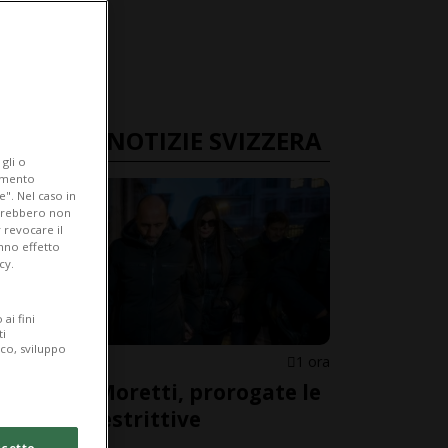
ULTIME NOTIZIE SVIZZERA
gli o
iamento
e". Nel caso in
potrebbero non
 revocare il
anno effetto
cy.
ai fini
ti
ico, sviluppo
VALLESE
1 ora
Coniugi Moretti, prorogate le
misure restrittive
cetto