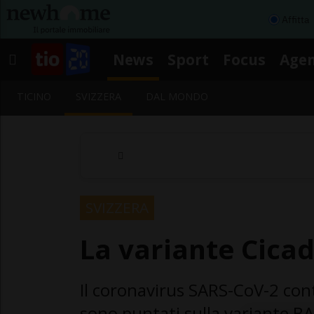
Affitta
News
Sport
Focus
Age
TICINO
SVIZZERA
DAL MONDO
SVIZZERA
La variante Cicad
Il coronavirus SARS-CoV-2 cont
sono puntati sulla variante BA