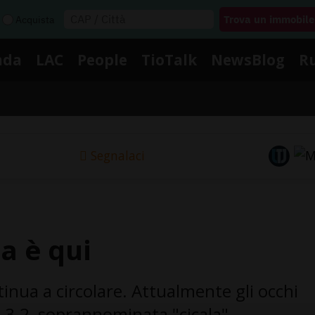
Acquista
nda
LAC
People
TioTalk
NewsBlog
R
Segnalaci
a è qui
inua a circolare. Attualmente gli occhi
.3.2, soprannominata "cicala".