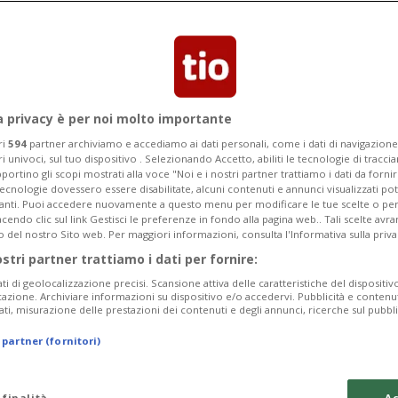
a privacy è per noi molto importante
ri
594
partner archiviamo e accediamo ai dati personali, come i dati di navigazione 
ri univoci, sul tuo dispositivo . Selezionando Accetto, abiliti le tecnologie di tracc
portino gli scopi mostrati alla voce "Noi e i nostri partner trattiamo i dati da fornir
tecnologie dovessero essere disabilitate, alcuni contenuti e annunci visualizzati 
vanti. Puoi accedere nuovamente a questo menu per modificare le tue scelte o per
endo clic sul link Gestisci le preferenze in fondo alla pagina web.. Tali scelte avr
o del nostro Sito web. Per maggiori informazioni, consulta l'Informativa sulla priva
ostri partner trattiamo i dati per fornire:
ati di geolocalizzazione precisi. Scansione attiva delle caratteristiche del dispositivo 
icazione. Archiviare informazioni su dispositivo e/o accedervi. Pubblicità e contenu
ati, misurazione delle prestazioni dei contenuti e degli annunci, ricerche sul pubbl
 partner (fornitori)
 finalità
Ac