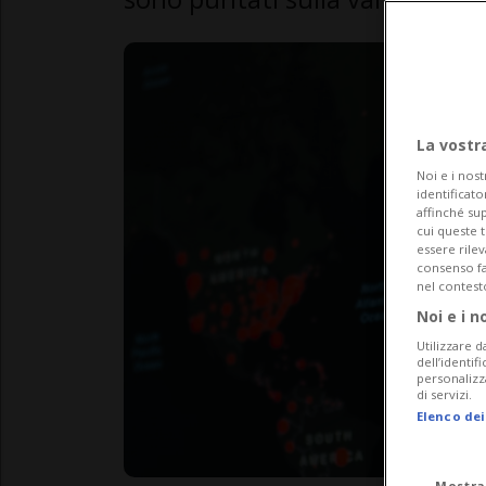
La vostr
Noi e i nost
identificato
affinché sup
cui queste 
essere rile
consenso fac
nel contest
Noi e i n
Utilizzare d
dell’identif
personalizz
di servizi.
Elenco dei
Mostra