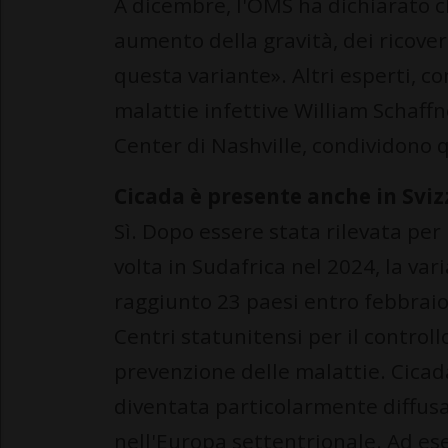
A dicembre, l'OMS ha dichiarato c
aumento della gravità, dei ricoveri
questa variante». Altri esperti, co
malattie infettive William Schaffn
Center di Nashville, condividono 
Cicada è presente anche in Sviz
Sì. Dopo essere stata rilevata per
volta in Sudafrica nel 2024, la var
raggiunto 23 paesi entro febbraio
Centri statunitensi per il controllo
prevenzione delle malattie. Cicad
diventata particolarmente diffus
nell'Europa settentrionale. Ad es