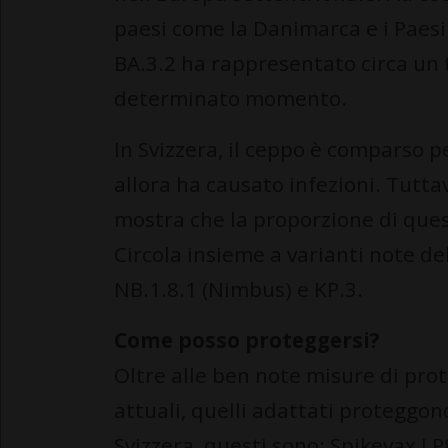
paesi come la Danimarca e i Paesi
BA.3.2 ha rappresentato circa un 
determinato momento.
In Svizzera, il ceppo è comparso p
allora ha causato infezioni. Tuttav
mostra che la proporzione di que
Circola insieme a varianti note d
NB.1.8.1 (Nimbus) e KP.3.
Come posso proteggersi?
Oltre alle ben note misure di prote
attuali, quelli adattati proteggono
Svizzera, questi sono: Spikevax L