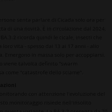
rsone senta parlare di Cicada solo ora per
tta di una novità. È in circolazione dal 2024,
A.3.2 ricorda quindi le cicale, insetti che
loro vita - spesso dai 13 ai 17 anni - allo
ra. Emergono in massa solo per accoppiarsi.
o viene talvolta definito "swarm
sa come "catastrofe dello sciame".
azioni
onitorando con attenzione l'evoluzione del
esto monitoraggio risiede nell'insolito
n questa variante. La BA.3.2 presenta da 70