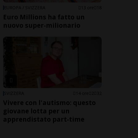
EUROPA / SVIZZERA
13 ore
18
Euro Millions ha fatto un
nuovo super-milionario
SVIZZERA
14 ore
2
32
Vivere con l'autismo: questo
giovane lotta per un
apprendistato part-time