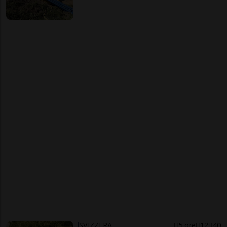
SVIZZERA
5 ore
12
40