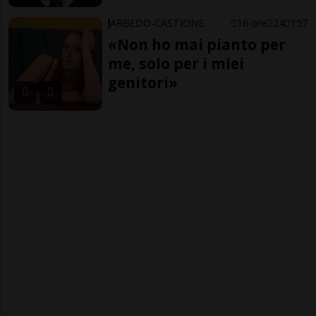
ARBEDO-CASTIONE
16 ore
24
157
«Non ho mai pianto per
me, solo per i miei
genitori»