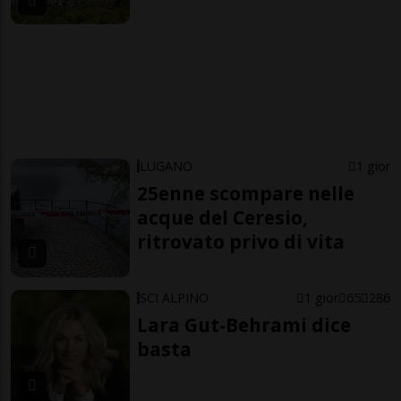
LUGANO
1 gior
25enne scompare nelle
acque del Ceresio,
ritrovato privo di vita
SCI ALPINO
1 gior
65
286
Lara Gut-Behrami dice
basta