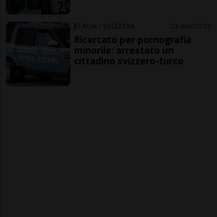
ITALIA / SVIZZERA
3 ore
1
19
Ricercato per pornografia
minorile: arrestato un
cittadino svizzero-turco