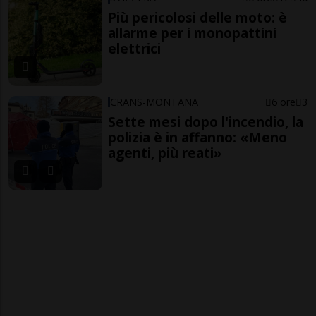
Più pericolosi delle moto: è
allarme per i monopattini
elettrici
CRANS-MONTANA
6 ore
3
Sette mesi dopo l'incendio, la
polizia è in affanno: «Meno
agenti, più reati»