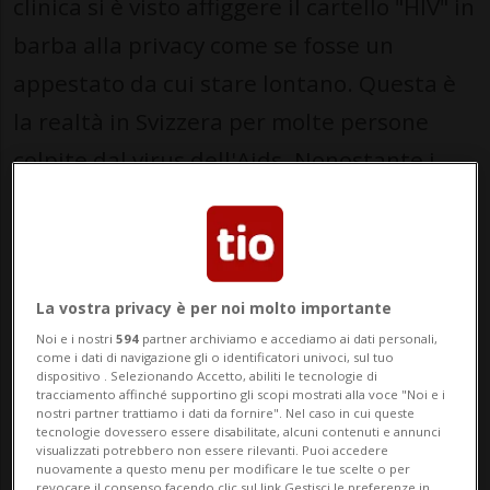
clinica si è visto affiggere il cartello "HIV" in
barba alla privacy come se fosse un
appestato da cui stare lontano. Questa è
la realtà in Svizzera per molte persone
colpite dal virus dell'Aids. Nonostante i
progressi medici e decenni di
sensibilizzazione, la discriminazione nei
confronti delle persone con HIV continua a
La vostra privacy è per noi molto importante
essere una realtà, con un incremento del
Noi e i nostri
594
partner archiviamo e accediamo ai dati personali,
12% rispetto all’anno precedente. Questo
come i dati di navigazione gli o identificatori univoci, sul tuo
dispositivo . Selezionando Accetto, abiliti le tecnologie di
è quanto emerge dal rapporto annuale
tracciamento affinché supportino gli scopi mostrati alla voce "Noi e i
nostri partner trattiamo i dati da fornire". Nel caso in cui queste
sulla discriminazione 2025 dell’Aids-Hilfe
tecnologie dovessero essere disabilitate, alcuni contenuti e annunci
visualizzati potrebbero non essere rilevanti. Puoi accedere
Schweiz, che ha documentato 102 casi di
nuovamente a questo menu per modificare le tue scelte o per
revocare il consenso facendo clic sul link Gestisci le preferenze in