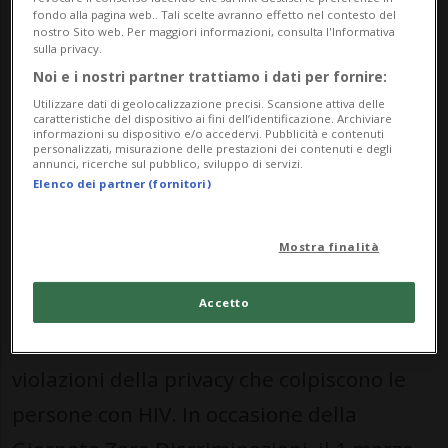
discriminazione tra il 1 gennaio e il 31
fondo alla pagina web.. Tali scelte avranno effetto nel contesto del
nostro Sito web. Per maggiori informazioni, consulta l'Informativa
dicembre 2025.
In Ticino
- ci è stato
sulla privacy.
Noi e i nostri partner trattiamo i dati per fornire:
precisato - lo scorso anno sono stati
Utilizzare dati di geolocalizzazione precisi. Scansione attiva delle
segnalati cinque casi: uno presso uno
caratteristiche del dispositivo ai fini dell’identificazione. Archiviare
informazioni su dispositivo e/o accedervi. Pubblicità e contenuti
studio medico, uno in uno studio
personalizzati, misurazione delle prestazioni dei contenuti e degli
annunci, ricerche sul pubblico, sviluppo di servizi.
dentistico, uno presso un centro massaggi
Elenco dei partner (fornitori)
e due nell'ambito del diritto del lavoro.
Mostra finalità
Aiuto Aids Svizzera, come ente di
Accetto
segnalazione a livello federale, raccoglie e
documenta casi di discriminazione e
violazioni della privacy che colpiscono le
persone con HIV. In occasione della