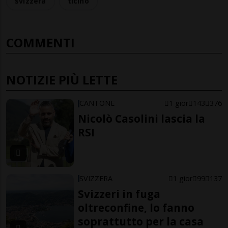
svizzera
ticino
COMMENTI
NOTIZIE PIÙ LETTE
CANTONE
1 gior
143
376
Nicolò Casolini lascia la
RSI
SVIZZERA
1 gior
99
137
Svizzeri in fuga
oltreconfine, lo fanno
soprattutto per la casa