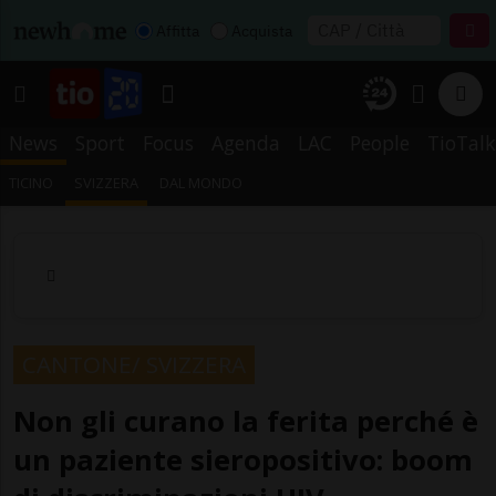
Affitta
Acquista
News
Sport
Focus
Agenda
LAC
People
TioTalk
TICINO
SVIZZERA
DAL MONDO
CANTONE/ SVIZZERA
Non gli curano la ferita perché è
un paziente sieropositivo: boom