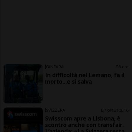
GINEVRA
6 ore
In difficoltà nel Lemano, fa il
morto...e si salva
SVIZZERA
7 ore
10
16
Swisscom apre a Lisbona, è
scontro anche con transfair.
L’azienda: «La Svizzera resta