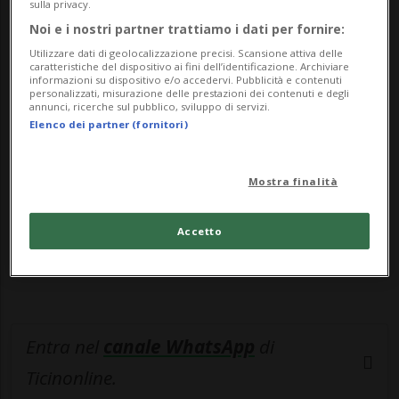
è stato raggiunto,...
sulla privacy.
Noi e i nostri partner trattiamo i dati per fornire:
Utilizzare dati di geolocalizzazione precisi. Scansione attiva delle
🔐 Sblocca il nostro archivio
caratteristiche del dispositivo ai fini dell’identificazione. Archiviare
informazioni su dispositivo e/o accedervi. Pubblicità e contenuti
esclusivo!
personalizzati, misurazione delle prestazioni dei contenuti e degli
annunci, ricerche sul pubblico, sviluppo di servizi.
Elenco dei partner (fornitori)
Sottoscrivi un abbonamento
Archivio
per
leggere questo articolo, oppure scegli
MyTioAbo
per accedere all'archivio e
Mostra finalità
navigare su sito e app senza pubblicità.
Accetto
ACCEDI
Entra nel
canale WhatsApp
di
Ticinonline.