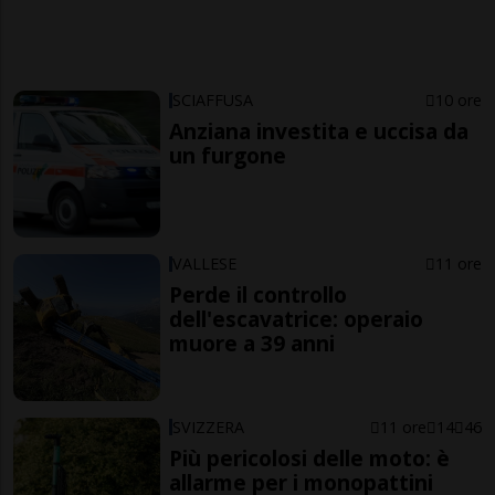
SCIAFFUSA
10 ore
Anziana investita e uccisa da
un furgone
VALLESE
11 ore
Perde il controllo
dell'escavatrice: operaio
muore a 39 anni
SVIZZERA
11 ore
14
46
Più pericolosi delle moto: è
allarme per i monopattini