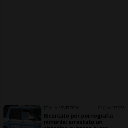
ITALIA / SVIZZERA
10 ore
3
23
Ricercato per pornografia
minorile: arrestato un