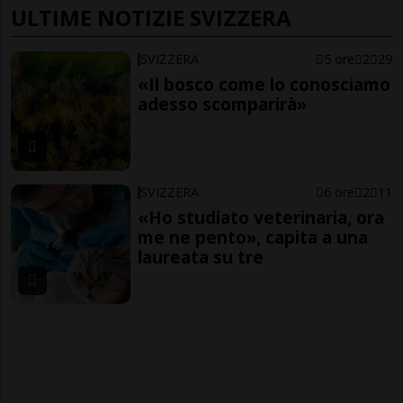
ULTIME NOTIZIE SVIZZERA
SVIZZERA
5 ore
2
29
«Il bosco come lo conosciamo
adesso scomparirà»
SVIZZERA
6 ore
2
11
«Ho studiato veterinaria, ora
me ne pento», capita a una
laureata su tre