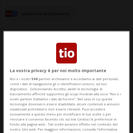
elaborata da Redazione
07 nov 2025 - 17:40
La vostra privacy è per noi molto importante
BERNA - La Confederazione stila un
Noi e i nostri
594
partner archiviamo e accediamo ai dati personali,
bilancio intermedio positivo
come i dati di navigazione gli o identificatori univoci, sul tuo
dispositivo . Selezionando Accetto, abiliti le tecnologie di
dell'esercitazione nazionale di gestione
tracciamento affinché supportino gli scopi mostrati alla voce "Noi e i
nostri partner trattiamo i dati da fornire". Nel caso in cui queste
delle crisi svoltasi ieri e oggi. L'obiettivo di
tecnologie dovessero essere disabilitate, alcuni contenuti e annunci
visualizzati potrebbero non essere rilevanti. Puoi accedere
esaminare la collaborazione e il
nuovamente a questo menu per modificare le tue scelte o per
revocare il consenso facendo clic sul link Gestisci le preferenze in
coordinamento a livello politico-strategico
fondo alla pagina web.. Tali scelte avranno effetto nel contesto del
nostro Sito web. Per maggiori informazioni, consulta l'Informativa