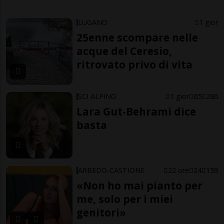
LUGANO
1 gior
25enne scompare nelle
acque del Ceresio,
ritrovato privo di vita
SCI ALPINO
1 gior
65
286
Lara Gut-Behrami dice
basta
ARBEDO-CASTIONE
22 ore
24
159
«Non ho mai pianto per
me, solo per i miei
genitori»