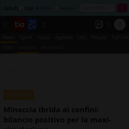
Affitta
Acquista
News
Sport
Focus
Agenda
LAC
People
TioTalk
TICINO
SVIZZERA
DAL MONDO
SVIZZERA
Minaccia ibrida ai confini:
bilancio positivo per la maxi-