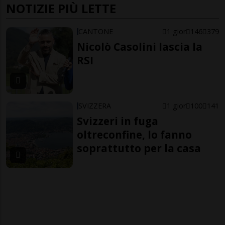
NOTIZIE PIÙ LETTE
CANTONE
1 gior
146
379
Nicolò Casolini lascia la
RSI
SVIZZERA
1 gior
100
141
Svizzeri in fuga
oltreconfine, lo fanno
soprattutto per la casa