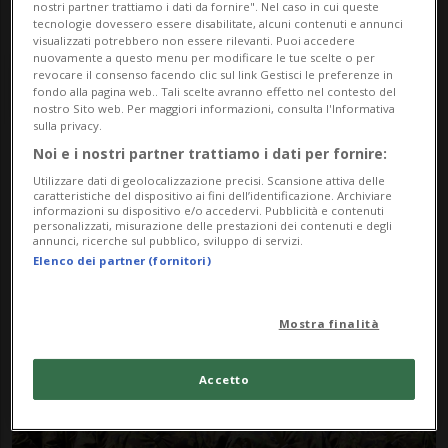
nostri partner trattiamo i dati da fornire". Nel caso in cui queste
tecnologie dovessero essere disabilitate, alcuni contenuti e annunci
visualizzati potrebbero non essere rilevanti. Puoi accedere
nuovamente a questo menu per modificare le tue scelte o per
revocare il consenso facendo clic sul link Gestisci le preferenze in
fondo alla pagina web.. Tali scelte avranno effetto nel contesto del
nostro Sito web. Per maggiori informazioni, consulta l'Informativa
sulla privacy.
Noi e i nostri partner trattiamo i dati per fornire:
Notizie su Gestione
Utilizzare dati di geolocalizzazione precisi. Scansione attiva delle
caratteristiche del dispositivo ai fini dell’identificazione. Archiviare
Delle Crisi
informazioni su dispositivo e/o accedervi. Pubblicità e contenuti
personalizzati, misurazione delle prestazioni dei contenuti e degli
annunci, ricerche sul pubblico, sviluppo di servizi.
Elenco dei partner (fornitori)
Segui le notizie e gli approfondimenti su
Gestione Delle Crisi.
Mostra finalità
Accetto