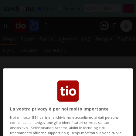
Affitta
Acquista
News
Sport
Focus
Agenda
LAC
People
TioTalk
TICINO
SVIZZERA
DAL MONDO
La vostra privacy è per noi molto importante
Noi e i nostri
594
partner archiviamo e accediamo ai dati personali,
come i dati di navigazione gli o identificatori univoci, sul tuo
dispositivo . Selezionando Accetto, abiliti le tecnologie di
tracciamento affinché supportino gli scopi mostrati alla voce "Noi e i