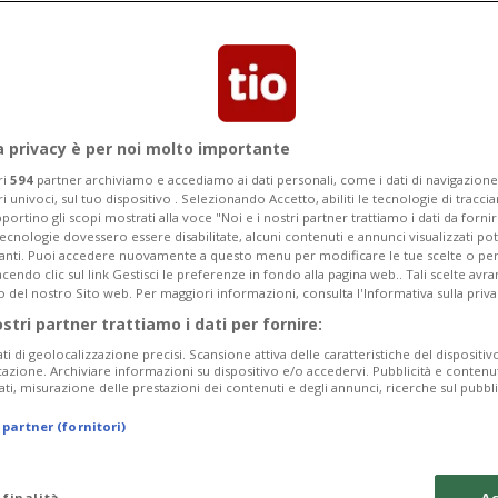
a privacy è per noi molto importante
ri
594
partner archiviamo e accediamo ai dati personali, come i dati di navigazione 
ri univoci, sul tuo dispositivo . Selezionando Accetto, abiliti le tecnologie di tracc
portino gli scopi mostrati alla voce "Noi e i nostri partner trattiamo i dati da fornir
tecnologie dovessero essere disabilitate, alcuni contenuti e annunci visualizzati 
vanti. Puoi accedere nuovamente a questo menu per modificare le tue scelte o per
endo clic sul link Gestisci le preferenze in fondo alla pagina web.. Tali scelte avr
o del nostro Sito web. Per maggiori informazioni, consulta l'Informativa sulla priva
ostri partner trattiamo i dati per fornire:
ati di geolocalizzazione precisi. Scansione attiva delle caratteristiche del dispositivo 
icazione. Archiviare informazioni su dispositivo e/o accedervi. Pubblicità e contenu
ati, misurazione delle prestazioni dei contenuti e degli annunci, ricerche sul pubbl
 partner (fornitori)
 finalità
Ac