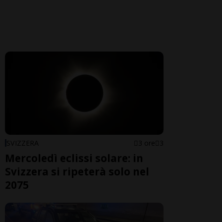
SVIZZERA
3 ore
3
Mercoledì eclissi solare: in
Svizzera si ripeterà solo nel
2075