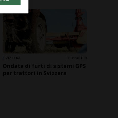
SVIZZERA
1 ora
1
8
Ondata di furti di sistemi GPS
per trattori in Svizzera