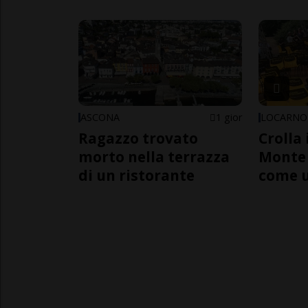
ASCONA
1 gior
LOCARNO
Ragazzo trovato
Crolla 
morto nella terrazza
Monte 
di un ristorante
come 