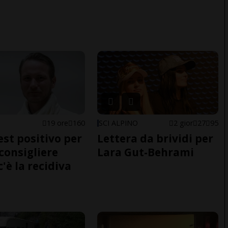
E
19 ore
160
SCI ALPINO
2 gior
27
95
est positivo per
Lettera da brividi per
nconsigliere
Lara Gut-Behrami
c'è la recidiva