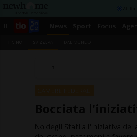
Affitta
News
Sport
Focus
Age
TICINO
SVIZZERA
DAL MONDO
CAMERE FEDERALI
Bocciata l'iniziat
No degli Stati all'iniziativa de
dei grandi patrimoni a favore 