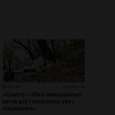
SVIZZERA
2 ore
1
10
«Contro i rifiuti abbandonati
serve più l'umorismo che i
rimproveri»