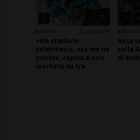
SVIZZERA
2 gior
23
47
MEZZOVI
«Ho studiato
Auto c
veterinaria, ora me ne
sulla A
pento», capita a una
di sett
laureata su tre