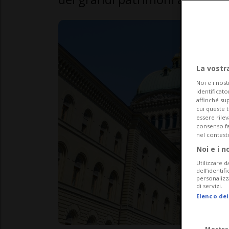
La vostr
Noi e i nost
identificato
affinché sup
cui queste 
essere rile
consenso fac
nel contest
Noi e i n
Utilizzare d
dell’identif
personalizz
di servizi.
Elenco dei
Mostra