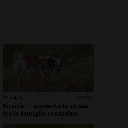
SVIZZERA
3 ore
9
Siccità: in aumento lo stress
tra le famiglie contadine