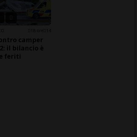
CO
18 ore
14
ontro camper
2: il bilancio è
e feriti