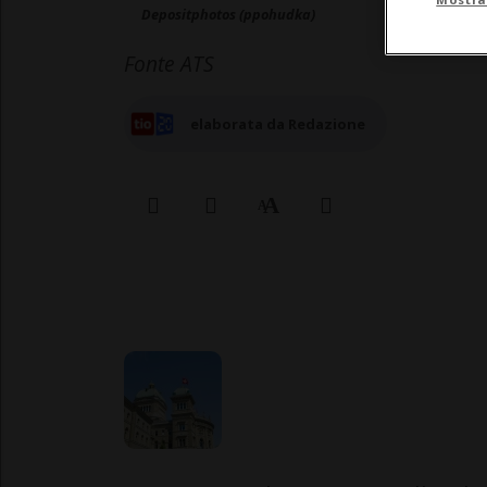
Depositphotos (ppohudka)
Fonte ATS
elaborata da Redazione