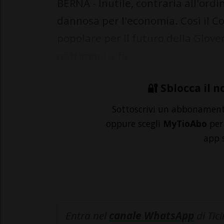
BERNA - Inutile, contraria all'or
dannosa per l'economia. Così il Con
popolare per il futuro della Gioven
patrimoni a fa...
🔐 Sblocca il n
Sottoscrivi un abbonamen
oppure scegli
MyTioAbo
per 
app 
Entra nel
canale WhatsApp
di Tic