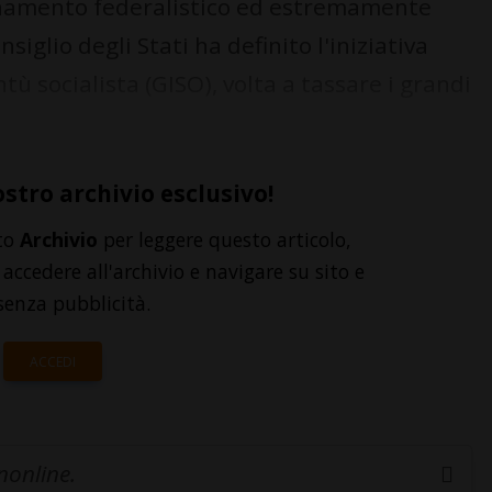
dinamento federalistico ed estremamente
siglio degli Stati ha definito l'iniziativa
tù socialista (GISO), volta a tassare i grandi
ostro archivio esclusivo!
to
Archivio
per leggere questo articolo,
accedere all'archivio e navigare su sito e
senza pubblicità.
ACCEDI
inonline.