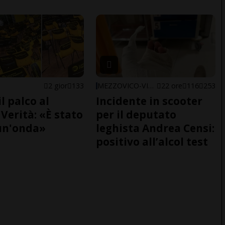
2 gior
133
MEZZOVICO-VIRA
22 ore
116
253
il palco al
Incidente in scooter
Verità: «È stato
per il deputato
un'onda»
leghista Andrea Censi:
positivo all’alcol test