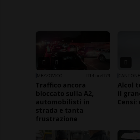
MEZZOVICO
14 ore
79
CANTON
Traffico ancora
Alcol t
bloccato sulla A2,
il gra
automobilisti in
Censi: 
strada e tanta
frustrazione