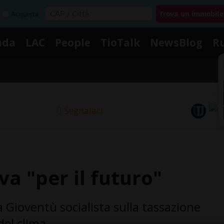
Acquista
nda
LAC
People
TioTalk
NewsBlog
R
Segnalaci
iva "per il futuro"
lla Gioventù socialista sulla tassazione
del clima.