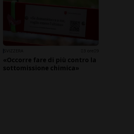
SVIZZERA
3 ore
9
«Occorre fare di più contro la
sottomissione chimica»