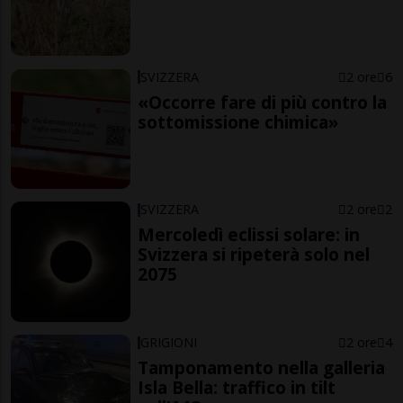
SVIZZERA
2 ore
6
«Occorre fare di più contro la
sottomissione chimica»
SVIZZERA
2 ore
2
Mercoledì eclissi solare: in
Svizzera si ripeterà solo nel
2075
GRIGIONI
2 ore
4
Tamponamento nella galleria
Isla Bella: traffico in tilt