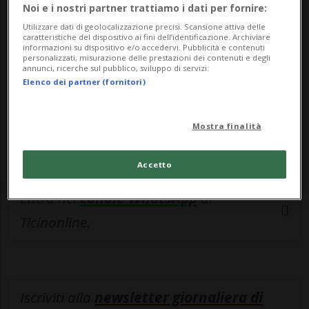
esclusivo!
Noi e i nostri partner trattiamo i dati per fornire:
Utilizzare dati di geolocalizzazione precisi. Scansione attiva delle
Sottoscrivi un abbonamento
Archivio
per
caratteristiche del dispositivo ai fini dell’identificazione. Archiviare
informazioni su dispositivo e/o accedervi. Pubblicità e contenuti
leggere questo articolo, oppure scegli
personalizzati, misurazione delle prestazioni dei contenuti e degli
annunci, ricerche sul pubblico, sviluppo di servizi.
MyTioAbo
per accedere all'archivio e
Elenco dei partner (fornitori)
navigare su sito e app senza pubblicità.
Mostra finalità
ACCEDI
Accetto
Entra nel
canale WhatsApp
di
Ticinonline.
Iscriviti alla
newsletter giornaliera di