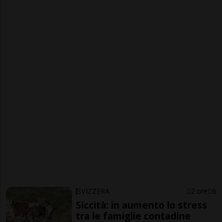
SVIZZERA
2 ore
6
Siccità: in aumento lo stress
tra le famiglie contadine