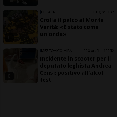
LOCARNO
1 gior
132
Crolla il palco al Monte
Verità: «È stato come
un'onda»
MEZZOVICO-VIRA
20 ore
114
252
Incidente in scooter per il
deputato leghista Andrea
Censi: positivo all’alcol
test