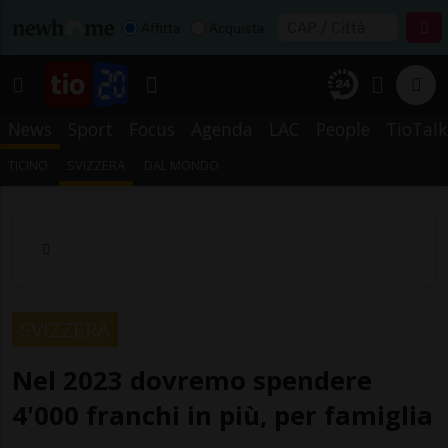
Affitta
Acquista
News
Sport
Focus
Agenda
LAC
People
TioTalk
TICINO
SVIZZERA
DAL MONDO
SVIZZERA
Nel 2023 dovremo spendere
4'000 franchi in più, per famiglia