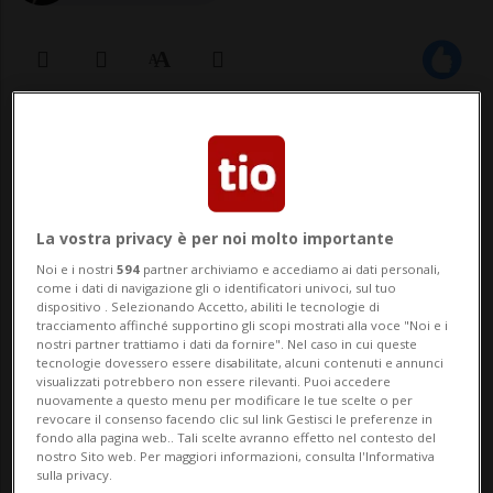
12 set 2022 - 12:29
Aggiornamento 16:10
BERNA - L'inflazione che gonfia il costo
della spesa, il boom dei premi malattia, e
La vostra privacy è per noi molto importante
le stangate della bolletta dell'elettricità: i
Noi e i nostri
594
partner archiviamo e accediamo ai dati personali,
come i dati di navigazione gli o identificatori univoci, sul tuo
costi fissi per le famiglie svizzere, l'anno
dispositivo . Selezionando Accetto, abiliti le tecnologie di
tracciamento affinché supportino gli scopi mostrati alla voce "Noi e i
prossimo, subiranno un aumento
nostri partner trattiamo i dati da fornire". Nel caso in cui queste
tecnologie dovessero essere disabilitate, alcuni contenuti e annunci
notevole. A provare a calcolare in ...
visualizzati potrebbero non essere rilevanti. Puoi accedere
nuovamente a questo menu per modificare le tue scelte o per
revocare il consenso facendo clic sul link Gestisci le preferenze in
fondo alla pagina web.. Tali scelte avranno effetto nel contesto del
🔐 Sblocca il nostro archivio
nostro Sito web. Per maggiori informazioni, consulta l'Informativa
sulla privacy.