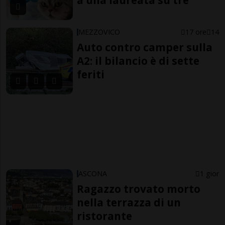
a una laureata su tre
MEZZOVICO
17 ore
14
Auto contro camper sulla
A2: il bilancio è di sette
feriti
ASCONA
1 gior
Ragazzo trovato morto
nella terrazza di un
ristorante