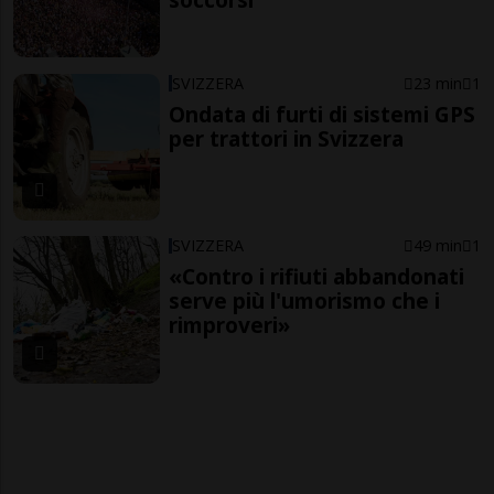
SVIZZERA
23 min
1
Ondata di furti di sistemi GPS
per trattori in Svizzera
SVIZZERA
49 min
1
«Contro i rifiuti abbandonati
serve più l'umorismo che i
rimproveri»