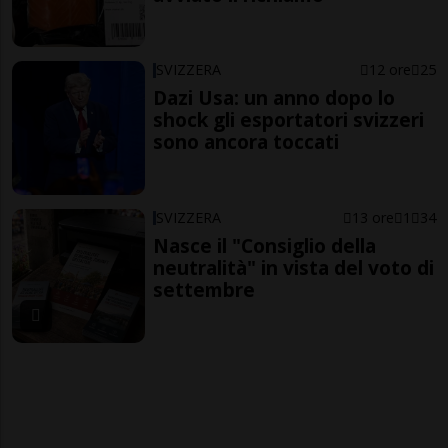
SVIZZERA
12 ore
25
Dazi Usa: un anno dopo lo
shock gli esportatori svizzeri
sono ancora toccati
SVIZZERA
13 ore
1
34
Nasce il "Consiglio della
neutralità" in vista del voto di
settembre