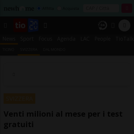
Affitta
Acquista
News
Sport
Focus
Agenda
LAC
People
TioTalk
TICINO
SVIZZERA
DAL MONDO
SVIZZERA
Venti milioni al mese per i test
gratuiti