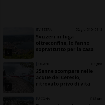
SVIZZERA
2 gior
104
143
Svizzeri in fuga
oltreconfine, lo fanno
soprattutto per la casa
LUGANO
2 gior
25enne scompare nelle
acque del Ceresio,
ritrovato privo di vita
ASCONA
15 ore