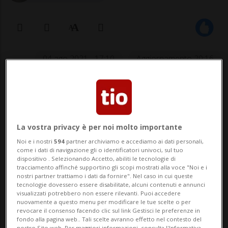
04 ago 2021 - 17:10
Aggiornamento 20:16
Secondo il presidente della
Confederazione, Guy Parmelin, in
La vostra privacy è per noi molto importante
futuro chi sceglie di non vaccinarsi
Noi e i nostri
594
partner archiviamo e accediamo ai dati personali,
dovrebbe pagarli di tasca propria
come i dati di navigazione gli o identificatori univoci, sul tuo
dispositivo . Selezionando Accetto, abiliti le tecnologie di
tracciamento affinché supportino gli scopi mostrati alla voce "Noi e i
nostri partner trattiamo i dati da fornire". Nel caso in cui queste
BERNA - La politica dei test rapidi gratuiti
tecnologie dovessero essere disabilitate, alcuni contenuti e annunci
visualizzati potrebbero non essere rilevanti. Puoi accedere
per l'emissione di un certificato Covid
nuovamente a questo menu per modificare le tue scelte o per
revocare il consenso facendo clic sul link Gestisci le preferenze in
costa cara. Soltanto nel mese di luglio in
fondo alla pagina web.. Tali scelte avranno effetto nel contesto del
nostro Sito web. Per maggiori informazioni, consulta l'Informativa