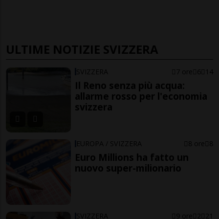
ULTIME NOTIZIE SVIZZERA
SVIZZERA
7 ore
6
14
Il Reno senza più acqua:
allarme rosso per l'economia
svizzera
EUROPA / SVIZZERA
8 ore
8
Euro Millions ha fatto un
nuovo super-milionario
SVIZZERA
9 ore
2
21