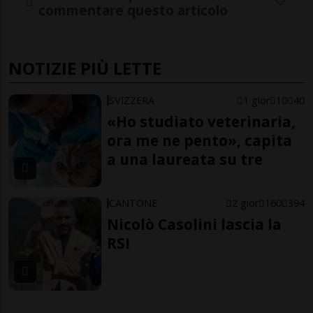
commentare questo articolo
NOTIZIE PIÙ LETTE
SVIZZERA
1 gior
10
40
«Ho studiato veterinaria,
ora me ne pento», capita
a una laureata su tre
CANTONE
2 gior
160
394
Nicolò Casolini lascia la
RSI