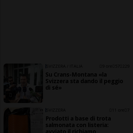
SVIZZERA / ITALIA
9 ore
57
229
Su Crans-Montana «la
Svizzera sta dando il peggio
di sé»
SVIZZERA
11 ore
7
Prodotti a base di trota
salmonata con listeria:
avviato il richiamo