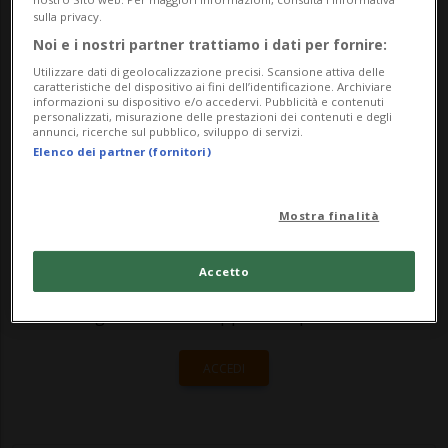
tutta la Svizzera ne sono stati effettuati
sulla privacy.
Noi e i nostri partner trattiamo i dati per fornire:
420'000 per una spesa totale di circa venti
Utilizzare dati di geolocalizzazione precisi. Scansione attiva delle
milioni di franchi. Un importo che ...
caratteristiche del dispositivo ai fini dell’identificazione. Archiviare
informazioni su dispositivo e/o accedervi. Pubblicità e contenuti
personalizzati, misurazione delle prestazioni dei contenuti e degli
annunci, ricerche sul pubblico, sviluppo di servizi.
🔐 Sblocca il nostro archivio
Elenco dei partner (fornitori)
esclusivo!
Mostra finalità
Sottoscrivi un abbonamento
Archivio
per
leggere questo articolo, oppure scegli
Accetto
MyTioAbo
per accedere all'archivio e
navigare su sito e app senza pubblicità.
ACCEDI