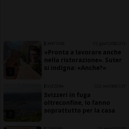
CANTONE
2 gior
208
213
«Pronta a lavorare anche
nella ristorazione». Suter
si indigna: «Anche?»
SVIZZERA
22 ore
89
137
Svizzeri in fuga
oltreconfine, lo fanno
soprattutto per la casa
CONFINE
3 gior
10
37