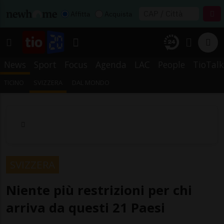
Affitta
Acquista
News
Sport
Focus
Agenda
LAC
People
TioTalk
TICINO
SVIZZERA
DAL MONDO
SVIZZERA
Niente più restrizioni per chi
arriva da questi 21 Paesi