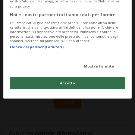
nostro Sito web. Per maggiori informazioni, consulta l'Informativa
stesse condizioni in vigore prima della
sulla privacy.
Noi e i nostri partner trattiamo i dati per fornire:
pandemia di coronavirus. La Svizz...
Utilizzare dati di geolocalizzazione precisi. Scansione attiva delle
caratteristiche del dispositivo ai fini dell’identificazione. Archiviare
informazioni su dispositivo e/o accedervi. Pubblicità e contenuti
🔐 Sblocca il nostro archivio
personalizzati, misurazione delle prestazioni dei contenuti e degli
annunci, ricerche sul pubblico, sviluppo di servizi.
esclusivo!
Elenco dei partner (fornitori)
Sottoscrivi un abbonamento
Archivio
per
Mostra finalità
leggere questo articolo, oppure scegli
MyTioAbo
per accedere all'archivio e
Accetto
navigare su sito e app senza pubblicità.
ACCEDI
Entra nel
canale WhatsApp
di