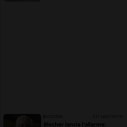
SVIZZERA
11 ore
19
151
Blocher lancia l'allarme: