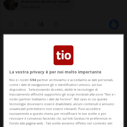
elaborata da Jenny Covelli
Giornalista
16 lug 2020 - 19:34
Ma anche Australia, Canada,
Giappone, Marocco e Thailandia.
La vostra privacy è per noi molto importante
Noi e i nostri
594
partner archiviamo e accediamo ai dati personali,
come i dati di navigazione gli o identificatori univoci, sul tuo
dispositivo . Selezionando Accetto, abiliti le tecnologie di
La Svizzera allenta i requisiti per le
tracciamento affinché supportino gli scopi mostrati alla voce "Noi e i
nostri partner trattiamo i dati da fornire". Nel caso in cui queste
persone in provenienza da 21 paesi, tra cui
tecnologie dovessero essere disabilitate, alcuni contenuti e annunci
visualizzati potrebbero non essere rilevanti. Puoi accedere
Australia e Canada. Da lunedì l'entrata
nuovamente a questo menu per modificare le tue scelte o per
revocare il consenso facendo clic sul link Gestisci le preferenze in
nella Confederazione sarà concessa alle
fondo alla pagina web.. Tali scelte avranno effetto nel contesto del