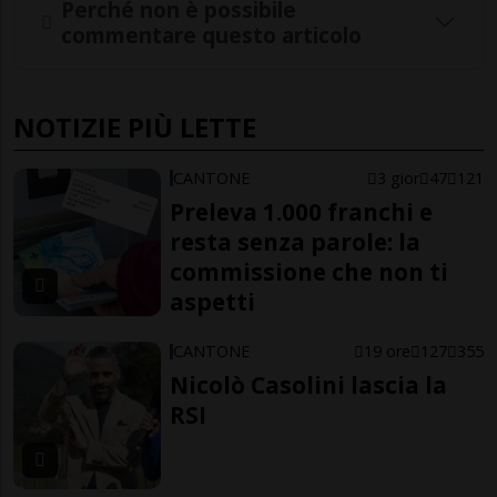
Perché non è possibile
commentare questo articolo
NOTIZIE PIÙ LETTE
CANTONE
3 gior
47
121
Preleva 1.000 franchi e
resta senza parole: la
commissione che non ti
aspetti
CANTONE
19 ore
127
355
Nicolò Casolini lascia la
RSI