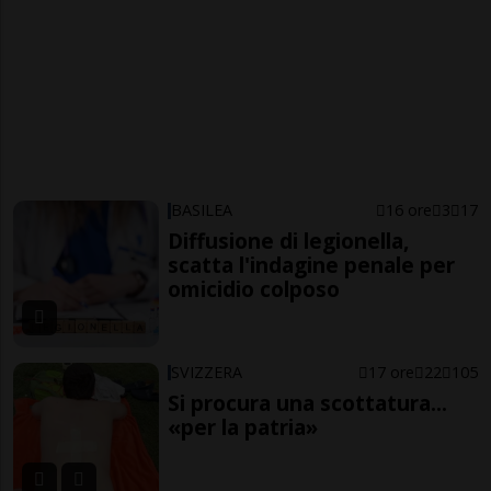
BASILEA
16 ore
3
17
Diffusione di legionella,
scatta l'indagine penale per
omicidio colposo
SVIZZERA
17 ore
22
105
Si procura una scottatura...
«per la patria»