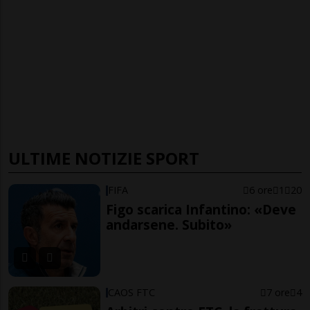
ULTIME NOTIZIE SPORT
FIFA
6 ore
1
20
Figo scarica Infantino: «Deve
andarsene. Subito»
CAOS FTC
7 ore
4