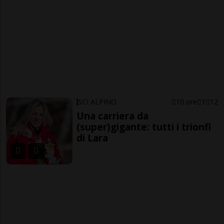
SCI ALPINO
10 ore
1
12
Una carriera da
(super)gigante: tutti i trionfi
di Lara