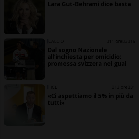
Lara Gut-Behrami dice basta
CALCIO
11 ore
3
19
Dal sogno Nazionale
all'inchiesta per omicidio:
promessa svizzera nei guai
HCL
13 ore
31
«Ci aspettiamo il 5% in più da
tutti»