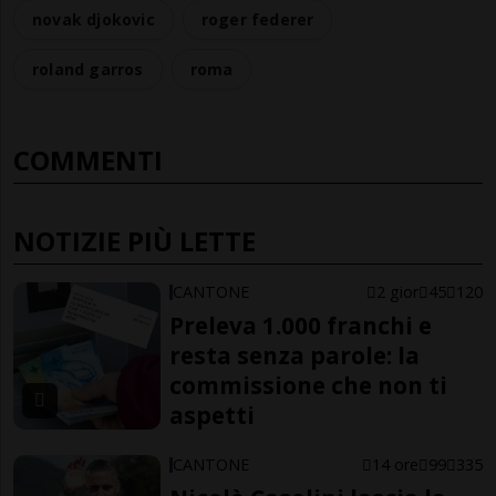
novak djokovic
roger federer
roland garros
roma
COMMENTI
NOTIZIE PIÙ LETTE
CANTONE
2 gior
45
120
Preleva 1.000 franchi e
resta senza parole: la
commissione che non ti
aspetti
CANTONE
14 ore
99
335