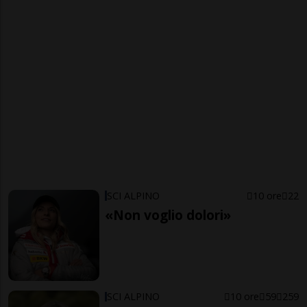
SCI ALPINO
10 ore
22
«Non voglio dolori»
SCI ALPINO
10 ore
59
259