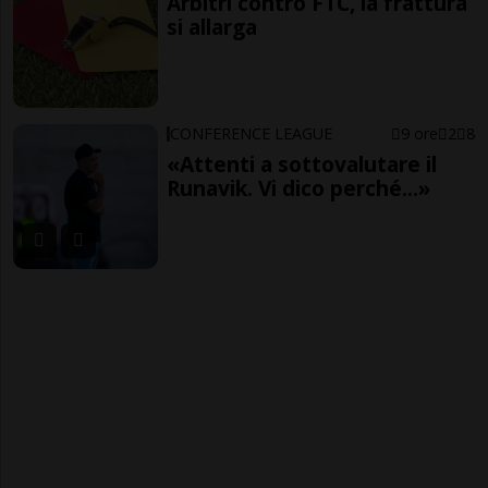
Arbitri contro FTC, la frattura
si allarga
CONFERENCE LEAGUE
9 ore
2
8
«Attenti a sottovalutare il
Runavik. Vi dico perché...»