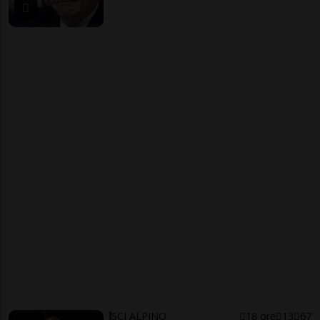
SCI ALPINO
18 ore
13
67