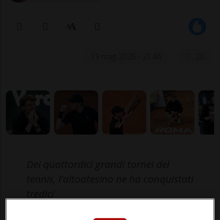
19 mag 2026 - 21:46
20
Dei quattordici grandi tornei del
tennis, l’altoatesino ne ha conquistati
tredici