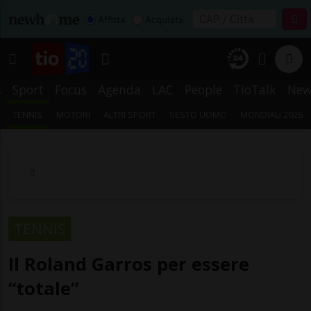
Affitta
Acquista
s
Sport
Focus
Agenda
LAC
People
TioTalk
New
TENNIS
MOTORI
ALTRI SPORT
SESTO UOMO
MONDIALI 2026
TENNIS
Il Roland Garros per essere
“totale”