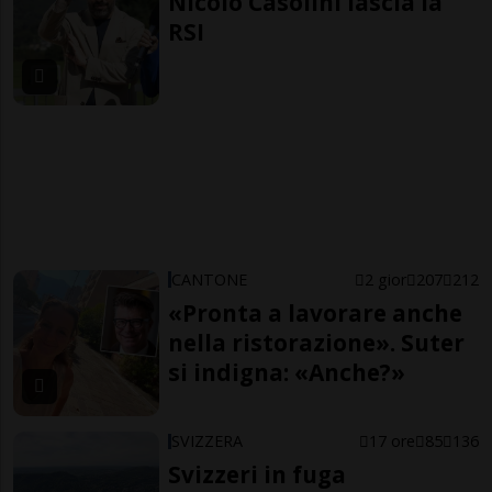
Nicolò Casolini lascia la
RSI
CANTONE
2 gior
207
212
«Pronta a lavorare anche
nella ristorazione». Suter
si indigna: «Anche?»
SVIZZERA
17 ore
85
136
Svizzeri in fuga