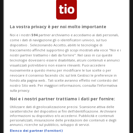
TENNIS: Risultati e classifiche
ROMA - Il successo negli Internazionali
La vostra privacy è per noi molto importante
d’Italia è stato storico per
Jannik Sinner
.
Noi e i nostri
594
partner archiviamo e accediamo ai dati personali,
come i dati di navigazione gli o identificatori univoci, sul tuo
Per diverse ragioni. È stato il primo
dispositivo . Selezionando Accetto, abiliti le tecnologie di
tracciamento affinché supportino gli scopi mostrati alla voce "Noi e i
azzurro a sollevare il trofeo a
Roma
da
nostri partner trattiamo i dati da fornire". Nel caso in cui queste
tecnologie dovessero essere disabilitate, alcuni contenuti e annunci
visualizzati potrebbero non essere rilevanti. Puoi accedere
quando ci era riuscito Adriano Panatta 50
nuovamente a questo menu per modificare le tue scelte o per
revocare il consenso facendo clic sul link Gestisci le preferenze in
anni fa, gli ha permesso di allungare a 34
fondo alla pagina web.. Tali scelte avranno effetto nel contesto del
nostro Sito web. Per maggiori informazioni, consulta l'Informativa
la sua incredibile striscia successi nei
sulla privacy.
Masters 1000
e gli ha fatto… completare
Noi e i nostri partner trattiamo i dati per fornire:
Utilizzare dati di geolocalizzazione precisi. Scansione attiva delle
la collezione. Con la gioia “casalinga”,
caratteristiche del dispositivo ai fini dell’identificazione. Archiviare
informazioni su dispositivo e/o accedervi. Pubblicità e contenuti
l’italiano è infatti diventato il secondo
personalizzati, misurazione delle prestazioni dei contenuti e degli
annunci, ricerche sul pubblico, sviluppo di servizi.
giocatore di sempre ad aver conquistato
Elenco dei partner (fornitori)