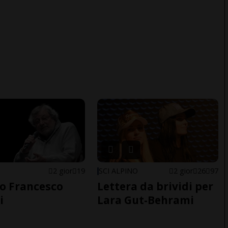
2 gior
19
SCI ALPINO
2 gior
26
97
o Francesco
Lettera da brividi per
i
Lara Gut-Behrami