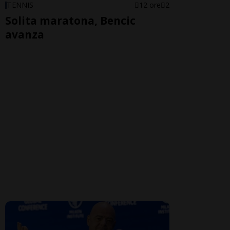
TENNIS
12 ore
2
Solita maratona, Bencic
avanza