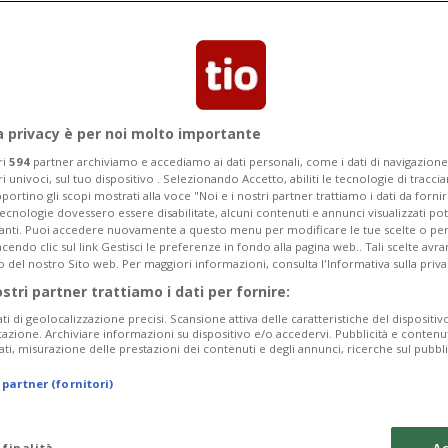
ibel è carico: «Saranno i dettagli a fare
alto».
a privacy è per noi molto importante
ri
594
partner archiviamo e accediamo ai dati personali, come i dati di navigazione 
ri univoci, sul tuo dispositivo . Selezionando Accetto, abiliti le tecnologie di tracc
portino gli scopi mostrati alla voce "Noi e i nostri partner trattiamo i dati da fornir
tecnologie dovessero essere disabilitate, alcuni contenuti e annunci visualizzati 
vanti. Puoi accedere nuovamente a questo menu per modificare le tue scelte o per
endo clic sul link Gestisci le preferenze in fondo alla pagina web.. Tali scelte avr
o del nostro Sito web. Per maggiori informazioni, consulta l'Informativa sulla priva
ostri partner trattiamo i dati per fornire:
ati di geolocalizzazione precisi. Scansione attiva delle caratteristiche del dispositivo 
icazione. Archiviare informazioni su dispositivo e/o accedervi. Pubblicità e contenu
ati, misurazione delle prestazioni dei contenuti e degli annunci, ricerche sul pubbl
 partner (fornitori)
 finalità
Ac