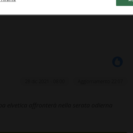
28 dic 2021 - 08:00
Aggiornamento 22:07
pa elvetica affronterà nella serata odierna