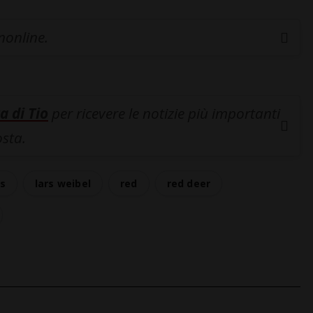
inonline.
a di Tio
per ricevere le notizie più importanti
osta.
rs
lars weibel
red
red deer