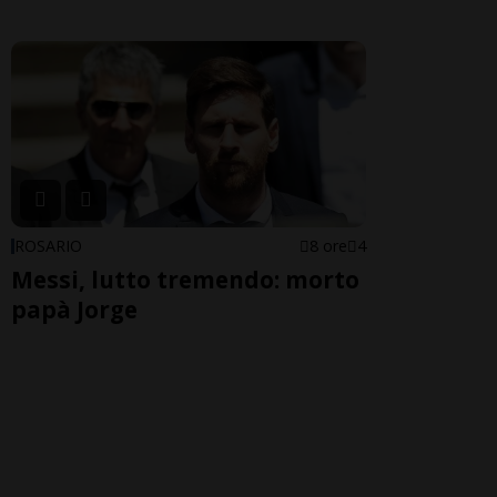
ROSARIO
8 ore
4
Messi, lutto tremendo: morto
papà Jorge