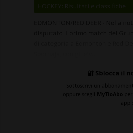
HOCKEY: Risultati e classifiche
EDMONTON/RED DEER - Nella notte
disputato il primo match del Grupp
di categoria a Edmonton e Red Deer
Sbornaja, con gli elv...
🔐 Sblocca il n
Sottoscrivi un abbonamen
oppure scegli
MyTioAbo
per 
app 