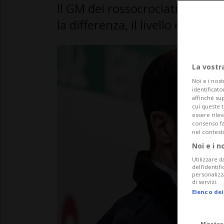
Il GM dei rossocrociati Lars We
la differenza, il livello è molto 
La vostr
Noi e i nost
identificato
affinché sup
cui queste 
essere rile
consenso fac
nel contest
Noi e i n
Utilizzare d
dell’identif
personalizz
di servizi.
Elenco dei
Mostra