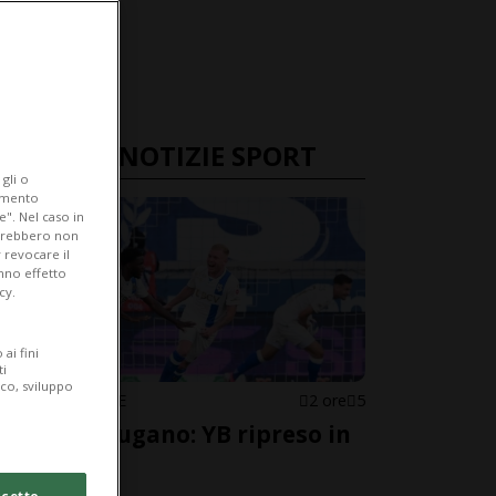
ULTIME NOTIZIE SPORT
gli o
iamento
e". Nel caso in
potrebbero non
 revocare il
anno effetto
cy.
ai fini
ti
ico, sviluppo
SUPER LEAGUE
2 ore
5
Ghigno-Lugano: YB ripreso in
extremis
cetto