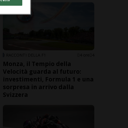
I RACCONTI DELLA F1
4 ore
4
Monza, il Tempio della
Velocità guarda al futuro:
investimenti, Formula 1 e una
sorpresa in arrivo dalla
Svizzera