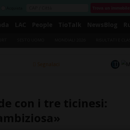
Acquista
nda
LAC
People
TioTalk
NewsBlog
R
ORT
SESTO UOMO
MONDIALI 2026
RISULTATI E CLA
Segnalaci
de con i tre ticinesi:
ambiziosa»