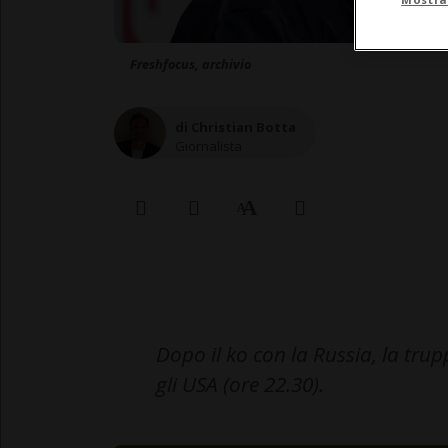
Freshfocus, archivio
di Christian Botta
Giornalista
Dopo il ko con la Russia, la trup
gli USA (ore 22.30).