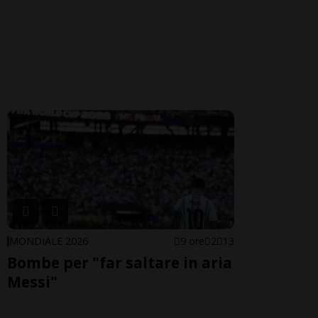
MONDIALE 2026
9 ore
2
13
Bombe per "far saltare in aria
Messi"