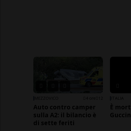
MEZZOVICO
4 ore
12
ITALIA
Auto contro camper
È mort
sulla A2: il bilancio è
Guccin
di sette feriti