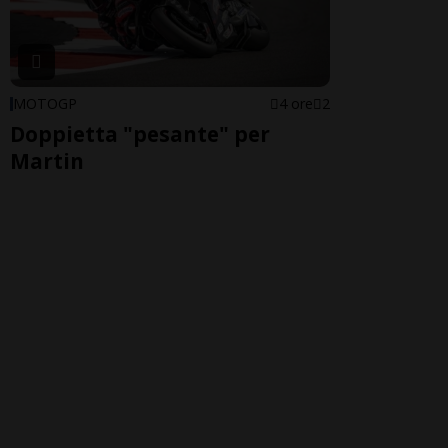
MOTOGP
4 ore
2
Doppietta "pesante" per
Martin