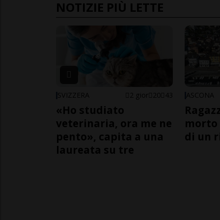
NOTIZIE PIÙ LETTE
SVIZZERA
2 gior
20
43
ASCONA
«Ho studiato
Ragazz
veterinaria, ora me ne
morto 
pento», capita a una
di un 
laureata su tre