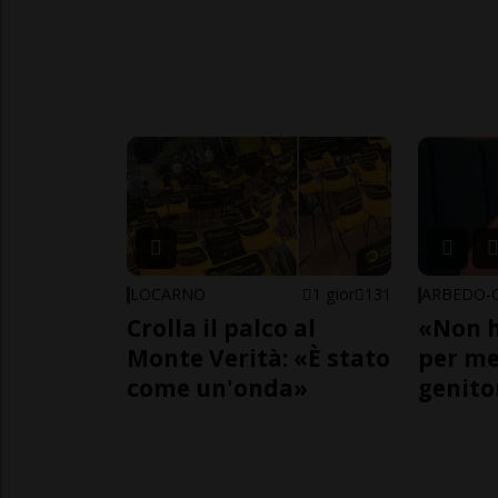
LOCARNO
1 gior
131
Crolla il palco al
«Non h
Monte Verità: «È stato
per me,
come un'onda»
genito