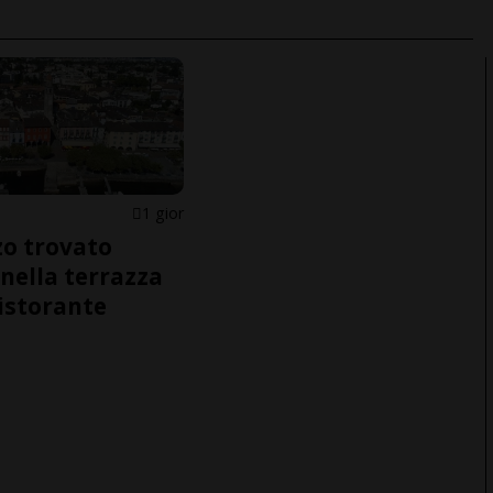
1 gior
o trovato
nella terrazza
ristorante