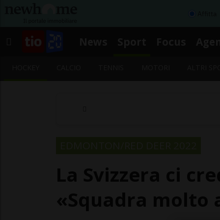
Affitta
News
Sport
Focus
Age
HOCKEY
CALCIO
TENNIS
MOTORI
ALTRI SP
EDMONTON/RED DEER 2022
La Svizzera ci cre
«Squadra molto 