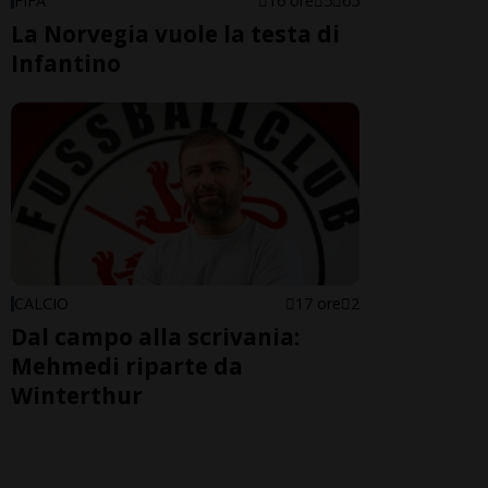
FIFA
16 ore
5
65
La Norvegia vuole la testa di
Infantino
CALCIO
17 ore
2
Dal campo alla scrivania:
Mehmedi riparte da
Winterthur