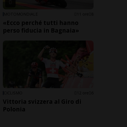
MOTOMONDIALE
11 ore
8
«Ecco perché tutti hanno
perso fiducia in Bagnaia»
CICLISMO
12 ore
6
Vittoria svizzera al Giro di
Polonia