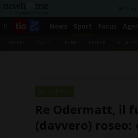
Affitta
News
Sport
Focus
Age
HOCKEY
CALCIO
TENNIS
MOTORI
ALTRI SP
SCI ALPINO
Re Odermatt, il 
(davvero) roseo: 