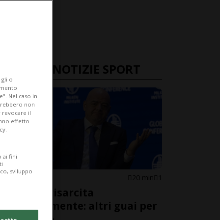
ULTIME NOTIZIE SPORT
gli o
iamento
e". Nel caso in
potrebbero non
 revocare il
anno effetto
cy.
ai fini
ti
ico, sviluppo
FIFA
20 min
1
Amante risarcita
indebitamente: altri guai per
Infantino
cetto