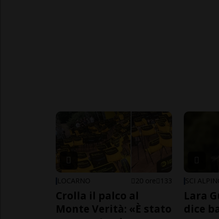
LOCARNO
20 ore
133
SCI ALPI
Crolla il palco al
Lara G
Monte Verità: «È stato
dice b