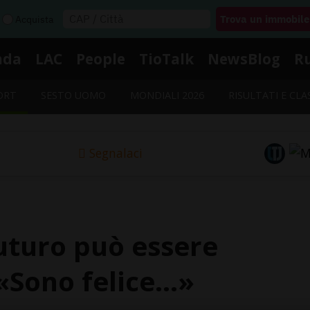
Acquista
nda
LAC
People
TioTalk
NewsBlog
R
ORT
SESTO UOMO
MONDIALI 2026
RISULTATI E CLA
Segnalaci
futuro può essere
«Sono felice...»