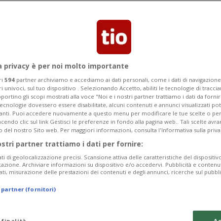
ota 35 successi in CdM e occupa la
. Nel mirino ci sono Raich e Svindal a
a privacy è per noi molto importante
ri
594
partner archiviamo e accediamo ai dati personali, come i dati di navigazione 
ri univoci, sul tuo dispositivo . Selezionando Accetto, abiliti le tecnologie di tracc
portino gli scopi mostrati alla voce "Noi e i nostri partner trattiamo i dati da fornir
tecnologie dovessero essere disabilitate, alcuni contenuti e annunci visualizzati 
vanti. Puoi accedere nuovamente a questo menu per modificare le tue scelte o per
endo clic sul link Gestisci le preferenze in fondo alla pagina web.. Tali scelte avr
o del nostro Sito web. Per maggiori informazioni, consulta l'Informativa sulla priva
ostri partner trattiamo i dati per fornire:
ati di geolocalizzazione precisi. Scansione attiva delle caratteristiche del dispositivo 
icazione. Archiviare informazioni su dispositivo e/o accedervi. Pubblicità e contenu
ati, misurazione delle prestazioni dei contenuti e degli annunci, ricerche sul pubbl
 partner (fornitori)
 finalità
Ac