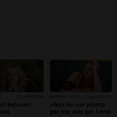
NO
2 gior
68
288
ARBEDO-CASTIONE
2 gior
24
157
ut-Behrami
«Non ho mai pianto
asta
per me, solo per i miei