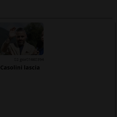
E
2 gior
166
394
Casolini lascia