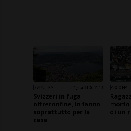
SVIZZERA
2 gior
106
143
ASCONA
Svizzeri in fuga
Ragazz
oltreconfine, lo fanno
morto 
soprattutto per la
di un 
casa