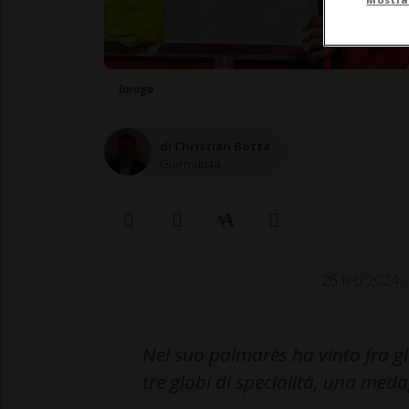
Imago
di Christian Botta
Giornalista
26 feb 2024 -
Nel suo palmarès ha vinto fra gli
tre globi di specialità, una meda