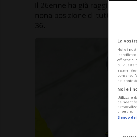
Il 26enne ha già raggiunto qu
nona posizione di tutti i tempi
36.
La vostr
Noi e i nost
identificato
affinché sup
cui queste 
essere rile
consenso fac
nel contest
Noi e i n
Utilizzare d
dell’identif
personalizz
di servizi.
Elenco dei
Mostra