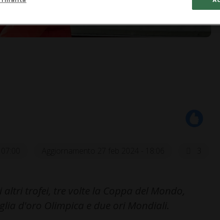
 07:00
Aggiornamento 27 feb 2024 - 18:06
3
 altri trofei, tre volte la Coppa del Mondo,
glia d'oro Olimpica e due ori Mondiali.