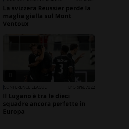
La svizzera Reussier perde la
maglia gialla sul Mont
Ventoux
CONFERENCE LEAGUE
15 ore
7
22
Il Lugano è tra le dieci
squadre ancora perfette in
Europa