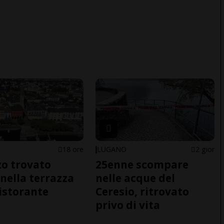
18 ore
LUGANO
2 gior
o trovato
25enne scompare
nella terrazza
nelle acque del
ristorante
Ceresio, ritrovato
privo di vita