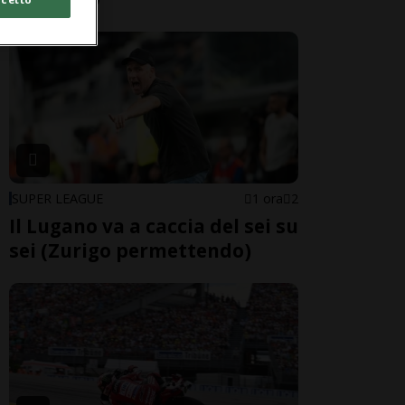
SUPER LEAGUE
1 ora
2
Il Lugano va a caccia del sei su
sei (Zurigo permettendo)