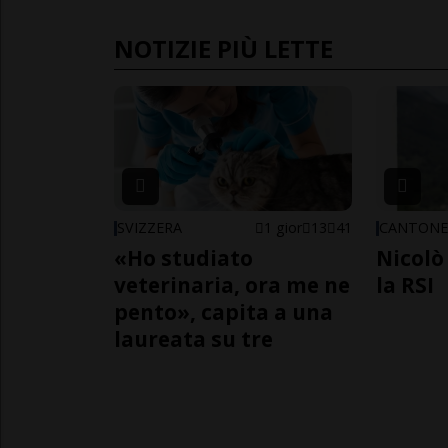
NOTIZIE PIÙ LETTE
SVIZZERA
1 gior
13
41
CANTON
«Ho studiato
Nicolò 
veterinaria, ora me ne
la RSI
pento», capita a una
laureata su tre