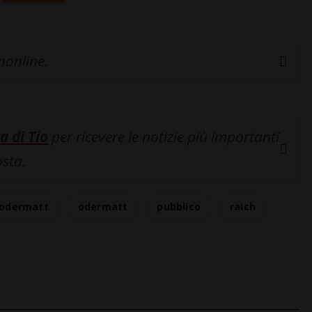
inonline.
a di Tio
per ricevere le notizie più importanti
osta.
odermatt
odermatt
pubblico
raich