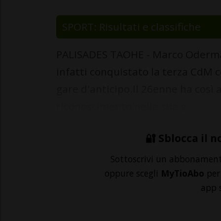
SPORT: Risultati e classifiche
PALISADES TAOHE - Marco Odermatt
infatti conquistato la terza CdM c
gare d'anticipo.Il 26enne ha così
riconoscimento nella sua g...
🔐 Sblocca il n
Sottoscrivi un abbonamen
oppure scegli
MyTioAbo
per 
app 