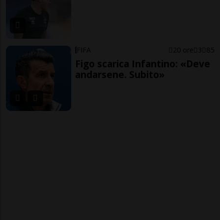
FIFA
20 ore
3
85
Figo scarica Infantino: «Deve
andarsene. Subito»