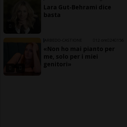
Lara Gut-Behrami dice
basta
ARBEDO-CASTIONE
12 ore
24
156
«Non ho mai pianto per
me, solo per i miei
genitori»