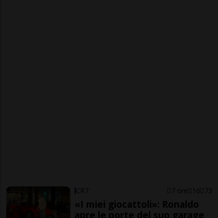
CR7
7 ore
16
73
«I miei giocattoli»: Ronaldo
apre le porte del suo garage