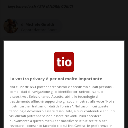
keystone-sda.ch / STF (ANDREJ CUKIC)
di Michele Giraldi
Caporedattore Sport
06 lug 2020 - 12:01
1
La vostra privacy è per noi molto importante
Noi e i nostri
594
partner archiviamo e accediamo ai dati personali,
come i dati di navigazione gli o identificatori univoci, sul tuo
dispositivo . Selezionando Accetto, abiliti le tecnologie di
tracciamento affinché supportino gli scopi mostrati alla voce "Noi e i
nostri partner trattiamo i dati da fornire". Nel caso in cui queste
tecnologie dovessero essere disabilitate, alcuni contenuti e annunci
visualizzati potrebbero non essere rilevanti. Puoi accedere
nuovamente a questo menu per modificare le tue scelte o per
revocare il consenso facendo clic sul link Gestisci le preferenze in
Da presidente del Consiglio dei