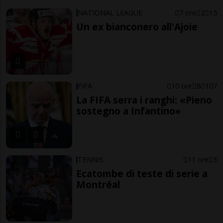
NATIONAL LEAGUE
7 ore
2
15
Un ex bianconero all'Ajoie
FIFA
10 ore
8
107
La FIFA serra i ranghi: «Pieno
sostegno a Infantino»
TENNIS
11 ore
3
Ecatombe di teste di serie a
Montréal