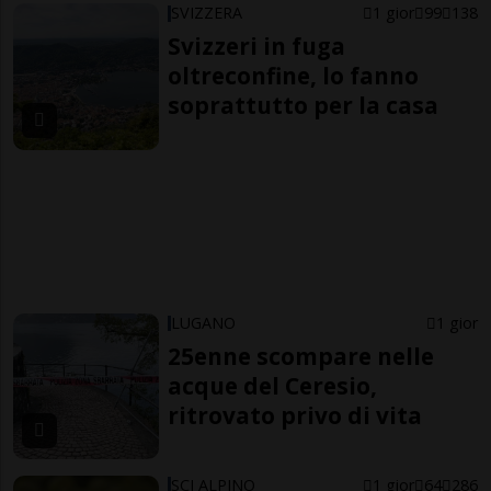
SVIZZERA
1 gior
99
138
Svizzeri in fuga
oltreconfine, lo fanno
soprattutto per la casa
LUGANO
1 gior
25enne scompare nelle
acque del Ceresio,
ritrovato privo di vita
SCI ALPINO
1 gior
64
286