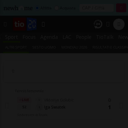
Affitta
Acquista
s
Sport
Focus
Agenda
LAC
People
TioTalk
New
ALTRI SPORT
SESTO UOMO
MONDIALI 2026
RISULTATI E CLASSIF
Tennis femminile
0
Viktorija Golubic
LIVE
V
1
Iga Swiatek
S2
I
Sedicesimi di finale