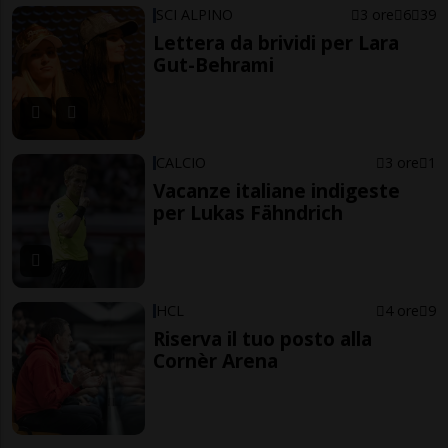
SCI ALPINO
3 ore
6
39
Lettera da brividi per Lara
Gut-Behrami
CALCIO
3 ore
1
Vacanze italiane indigeste
per Lukas Fähndrich
HCL
4 ore
9
Riserva il tuo posto alla
Cornèr Arena