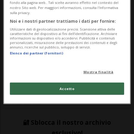
fondo alla pagina web.. Tali scelte avranno effetto nel contesto del
giocatori, il serbo tratterà con l’ATP.
nostro Sito web. Per maggiori informazioni, consulta l'Informativa
sulla privacy.
Noi e i nostri partner trattiamo i dati per fornire:
Utilizzare dati di geolocalizzazione precisi. Scansione attiva delle
SPORT: Risultati e classifiche
caratteristiche del dispositivo ai fini dell’identificazione. Archiviare
informazioni su dispositivo e/o accedervi. Pubblicità e contenuti
personalizzati, misurazione delle prestazioni dei contenuti e degli
annunci, ricerche sul pubblico, sviluppo di servizi.
BELGRADO - La causa era lodevole. L’esito
Elenco dei partner (fornitori)
è stato disastroso. Pur scottato da quanto
accaduto all’Adria Tour, manifestazione
Mostra finalità
nella quale il coronavirus ha trovato
Accetto
terreno fertile, Novak Djokovic non si è
arreso all’ide...
🔐 Sblocca il nostro archivio
esclusivo!