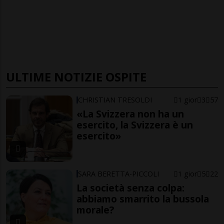
ULTIME NOTIZIE OSPITE
CHRISTIAN TRESOLDI
1 gior
3
57
«La Svizzera non ha un
esercito, la Svizzera è un
esercito»
SARA BERETTA-PICCOLI
1 gior
5
22
La società senza colpa:
abbiamo smarrito la bussola
morale?