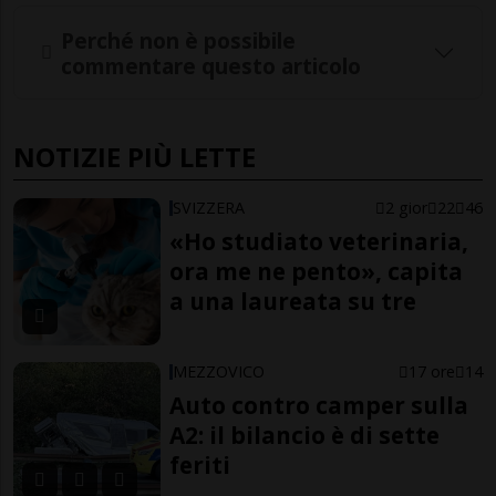
Perché non è possibile
commentare questo articolo
NOTIZIE PIÙ LETTE
SVIZZERA
2 gior
22
46
«Ho studiato veterinaria,
ora me ne pento», capita
a una laureata su tre
MEZZOVICO
17 ore
14
Auto contro camper sulla
A2: il bilancio è di sette
feriti