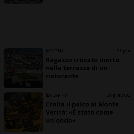
ASCONA
1 gior
Ragazzo trovato morto
nella terrazza di un
ristorante
LOCARNO
1 gior
132
Crolla il palco al Monte
Verità: «È stato come
un'onda»