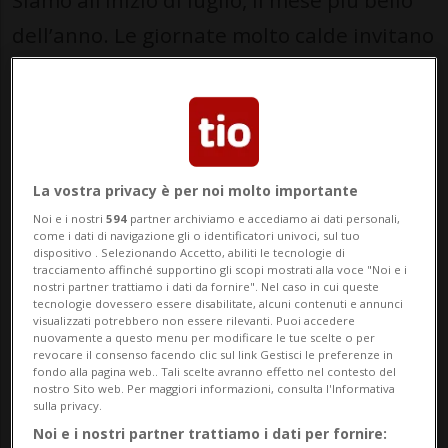
Siamo all’inizio di luglio, il mese più bello
dell’anno. Le giornate molto calde invitano
la gente a svegliarsi presto al mattino. Le
fronde degli alberi sono cullate dai refoli
di brezza e si muovono lentamente ai
prima raggi del ...
La vostra privacy è per noi molto importante
Noi e i nostri
594
partner archiviamo e accediamo ai dati personali,
🔐 Sblocca il nostro archivio
come i dati di navigazione gli o identificatori univoci, sul tuo
dispositivo . Selezionando Accetto, abiliti le tecnologie di
esclusivo!
tracciamento affinché supportino gli scopi mostrati alla voce "Noi e i
nostri partner trattiamo i dati da fornire". Nel caso in cui queste
tecnologie dovessero essere disabilitate, alcuni contenuti e annunci
Sottoscrivi un abbonamento
Archivio
per
visualizzati potrebbero non essere rilevanti. Puoi accedere
nuovamente a questo menu per modificare le tue scelte o per
leggere questo articolo, oppure scegli
revocare il consenso facendo clic sul link Gestisci le preferenze in
MyTioAbo
per accedere all'archivio e
fondo alla pagina web.. Tali scelte avranno effetto nel contesto del
nostro Sito web. Per maggiori informazioni, consulta l'Informativa
navigare su sito e app senza pubblicità.
sulla privacy.
Noi e i nostri partner trattiamo i dati per fornire: