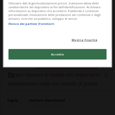
ACCEDI
Utilizzare dati di geolocalizzazione precisi. Scansione attiva delle
caratteristiche del dispositivo ai fini dell’identificazione. Archiviare
informazioni su dispositivo e/o accedervi. Pubblicità e contenuti
personalizzati, misurazione delle prestazioni dei contenuti e degli
annunci, ricerche sul pubblico, sviluppo di servizi.
Elenco dei partner (fornitori)
Entra nel
canale WhatsApp
di
Ticinonline.
Mostra finalità
Accetto
Iscriviti alla
newsletter giornaliera di
Tio
per ricevere le notizie più importanti
direttamente nella tua casella di posta.
luglio
matteo muschietti