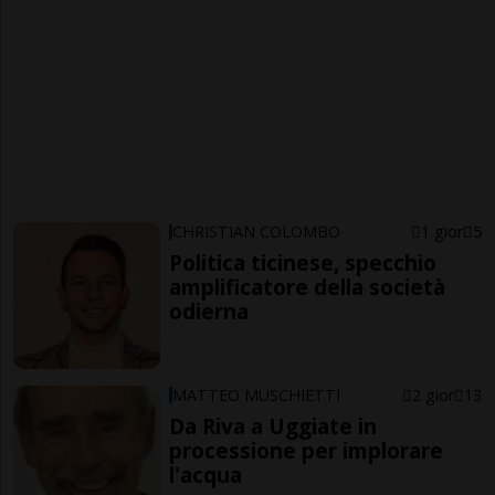
CHRISTIAN COLOMBO
1 gior
5
Politica ticinese, specchio
amplificatore della società
odierna
MATTEO MUSCHIETTI
2 gior
13
Da Riva a Uggiate in
processione per implorare
l'acqua