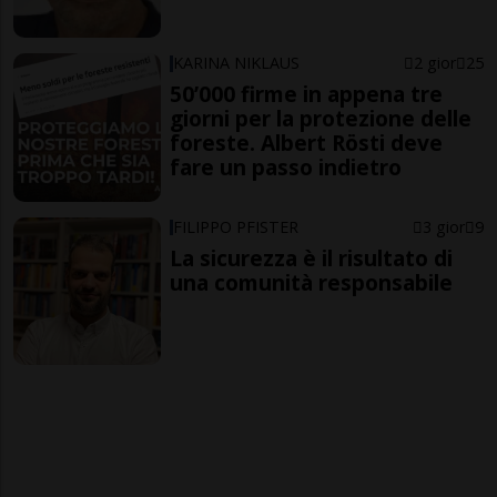
KARINA NIKLAUS
2 gior
25
50’000 firme in appena tre
giorni per la protezione delle
foreste. Albert Rösti deve
fare un passo indietro
FILIPPO PFISTER
3 gior
9
La sicurezza è il risultato di
una comunità responsabile