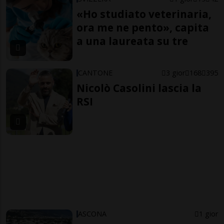
«Ho studiato veterinaria,
ora me ne pento», capita
a una laureata su tre
CANTONE
3 gior
168
395
Nicolò Casolini lascia la
RSI
ASCONA
1 gior