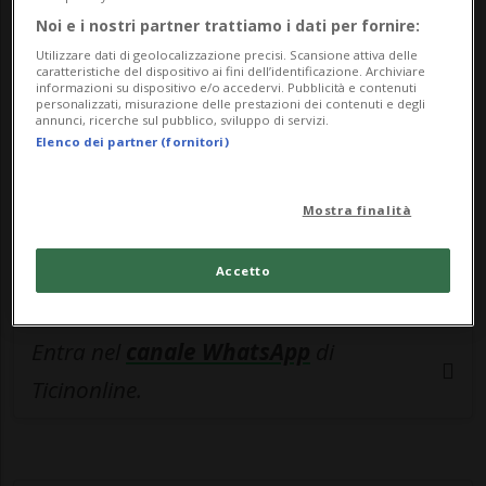
🔐 Sblocca il nostro archivio
Noi e i nostri partner trattiamo i dati per fornire:
esclusivo!
Utilizzare dati di geolocalizzazione precisi. Scansione attiva delle
caratteristiche del dispositivo ai fini dell’identificazione. Archiviare
Sottoscrivi un abbonamento
Archivio
per
informazioni su dispositivo e/o accedervi. Pubblicità e contenuti
personalizzati, misurazione delle prestazioni dei contenuti e degli
leggere questo articolo, oppure scegli
annunci, ricerche sul pubblico, sviluppo di servizi.
Elenco dei partner (fornitori)
MyTioAbo
per accedere all'archivio e
navigare su sito e app senza pubblicità.
Mostra finalità
ACCEDI
Accetto
Entra nel
canale WhatsApp
di
Ticinonline.