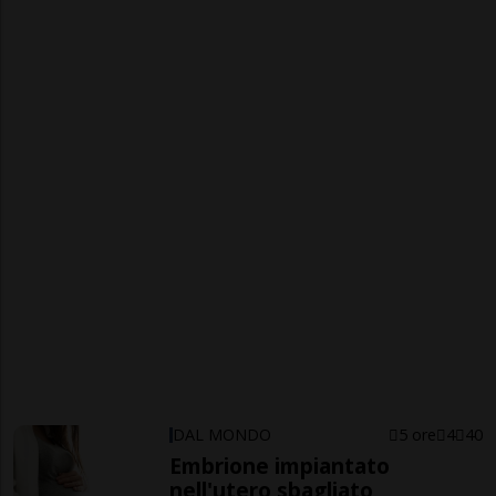
DAL MONDO
5 ore
4
40
Embrione impiantato
nell'utero sbagliato