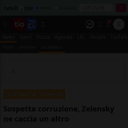
Affitta
Acquista
1
News
Sport
Focus
Agenda
LAC
People
TioTalk
TICINO
SVIZZERA
DAL MONDO
GUERRA IN UCRAINA
Sospetta corruzione, Zelensky
ne caccia un altro