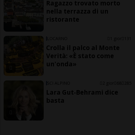
Ragazzo trovato morto
nella terrazza di un
ristorante
LOCARNO
1 gior
131
Crolla il palco al Monte
Verità: «È stato come
un'onda»
SCI ALPINO
2 gior
68
285
Lara Gut-Behrami dice
basta