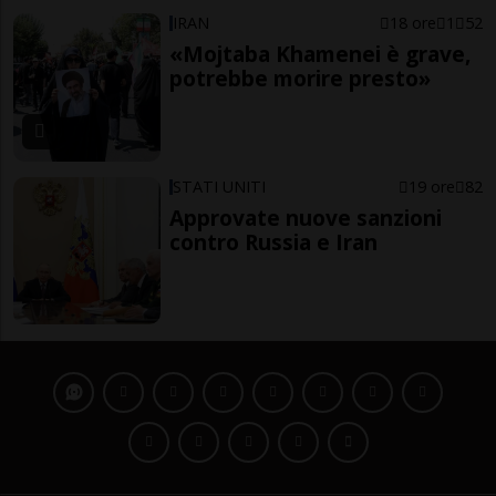
IRAN
18 ore
1
52
«Mojtaba Khamenei è grave,
potrebbe morire presto»
STATI UNITI
19 ore
82
Approvate nuove sanzioni
contro Russia e Iran