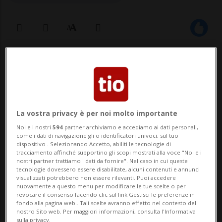
02 mag 2024 - 17:05
KIEV - Volodymyr Zelensky ha licenziato il
capo della sicurezza informatica del
La vostra privacy è per noi molto importante
Servizio di sicurezza ucraino (Sbu), Illia
Noi e i nostri
594
partner archiviamo e accediamo ai dati personali,
come i dati di navigazione gli o identificatori univoci, sul tuo
Vitiuk, che era stato già sospeso dal suo
dispositivo . Selezionando Accetto, abiliti le tecnologie di
tracciamento affinché supportino gli scopi mostrati alla voce "Noi e i
incarico a causa di un'indagine per
nostri partner trattiamo i dati da fornire". Nel caso in cui queste
tecnologie dovessero essere disabilitate, alcuni contenuti e annunci
sospetta corruzione. Lo rendono noto i
visualizzati potrebbero non essere rilevanti. Puoi accedere
nuovamente a questo menu per modificare le tue scelte o per
media loc...
revocare il consenso facendo clic sul link Gestisci le preferenze in
fondo alla pagina web.. Tali scelte avranno effetto nel contesto del
nostro Sito web. Per maggiori informazioni, consulta l'Informativa
sulla privacy.