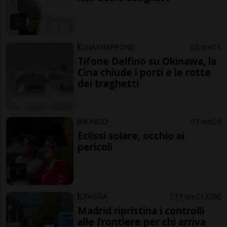
CINA/GIAPPONE
5 ore
1
Tifone Delfino su Okinawa, la
Cina chiude i porti e le rotte
dei traghetti
MONDO
7 ore
6
Eclissi solare, occhio ai
pericoli
SPAGNA
17 ore
12
98
Madrid ripristina i controlli
alle frontiere per chi arriva