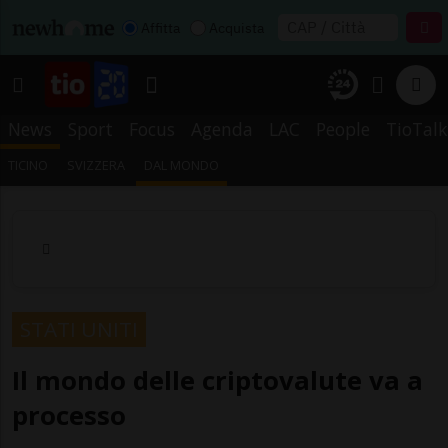
Affitta
Acquista
News
Sport
Focus
Agenda
LAC
People
TioTalk
TICINO
SVIZZERA
DAL MONDO
STATI UNITI
Il mondo delle criptovalute va a
processo