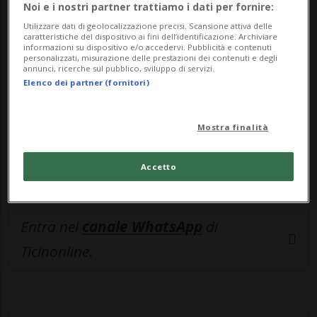
🔐 Sblocca il nostro archivio
Noi e i nostri partner trattiamo i dati per fornire:
esclusivo!
Utilizzare dati di geolocalizzazione precisi. Scansione attiva delle
caratteristiche del dispositivo ai fini dell’identificazione. Archiviare
informazioni su dispositivo e/o accedervi. Pubblicità e contenuti
Sottoscrivi un abbonamento
Archivio
per
personalizzati, misurazione delle prestazioni dei contenuti e degli
annunci, ricerche sul pubblico, sviluppo di servizi.
leggere questo articolo, oppure scegli
Elenco dei partner (fornitori)
MyTioAbo
per accedere all'archivio e
navigare su sito e app senza pubblicità.
Mostra finalità
ACCEDI
Accetto
Entra nel
canale WhatsApp
di
Ticinonline.