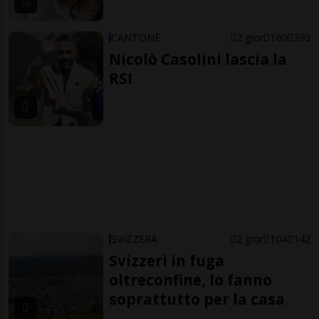
CANTONE
2 gior
160
393
Nicolò Casolini lascia la
RSI
SVIZZERA
2 gior
104
142
Svizzeri in fuga
oltreconfine, lo fanno
soprattutto per la casa