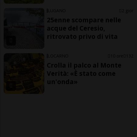
LUGANO
2 gior
25enne scompare nelle
acque del Ceresio,
ritrovato privo di vita
LOCARNO
10 ore
132
Crolla il palco al Monte
Verità: «È stato come
un'onda»