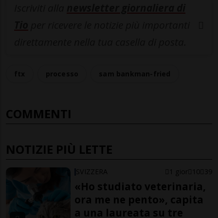
Iscriviti alla
newsletter giornaliera di
Tio
per ricevere le notizie più importanti
direttamente nella tua casella di posta.
ftx
processo
sam bankman-fried
COMMENTI
NOTIZIE PIÙ LETTE
SVIZZERA
1 gior
10
39
«Ho studiato veterinaria,
ora me ne pento», capita
a una laureata su tre