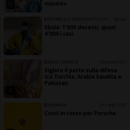
misure»
REPUBBLICA DEMOCRATICA CONGO
8 ore
Ebola: 1'800 decessi, quasi
4'000 i casi
MEDIO ORIENTE
10 ore
1
11
Siglato il patto sulla difesa
tra Turchia, Arabia Saudita e
Pakistan
GERMANIA
11 ore
7
27
Conti in rosso per Porsche