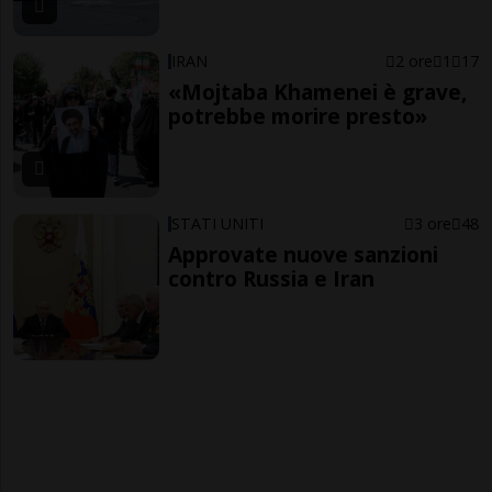
IRAN
2 ore
1
17
«Mojtaba Khamenei è grave,
potrebbe morire presto»
STATI UNITI
3 ore
48
Approvate nuove sanzioni
contro Russia e Iran