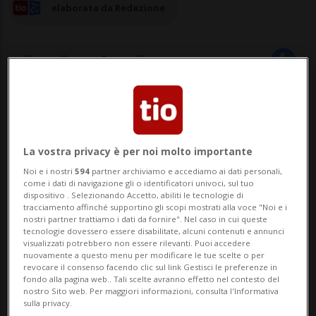
elaborata da Redazione
02 ott 2023 - 22:57
4
NEW YORK - Il cripto va a processo: Sam
La vostra privacy è per noi molto importante
Bankman-Fried, il fondatore di FTX,
Noi e i nostri
594
partner archiviamo e accediamo ai dati personali,
come i dati di navigazione gli o identificatori univoci, sul tuo
domani lascerà il carcere dove è rinchiuso
dispositivo . Selezionando Accetto, abiliti le tecnologie di
tracciamento affinché supportino gli scopi mostrati alla voce "Noi e i
da sette settimane e si presenterà in
nostri partner trattiamo i dati da fornire". Nel caso in cui queste
tecnologie dovessero essere disabilitate, alcuni contenuti e annunci
tribunale per il momento della verità. Il
visualizzati potrebbero non essere rilevanti. Puoi accedere
nuovamente a questo menu per modificare le tue scelte o per
31enne è accusat...
revocare il consenso facendo clic sul link Gestisci le preferenze in
fondo alla pagina web.. Tali scelte avranno effetto nel contesto del
nostro Sito web. Per maggiori informazioni, consulta l'Informativa
sulla privacy.