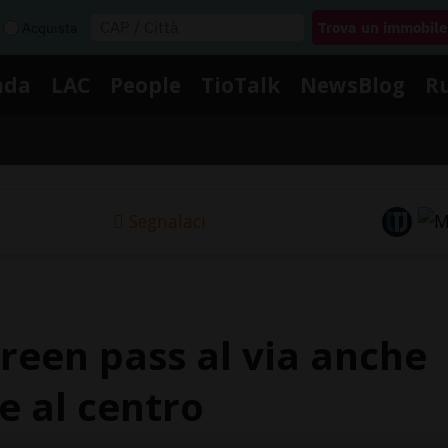
Acquista
nda
LAC
People
TioTalk
NewsBlog
R
Segnalaci
reen pass al via anche
e al centro