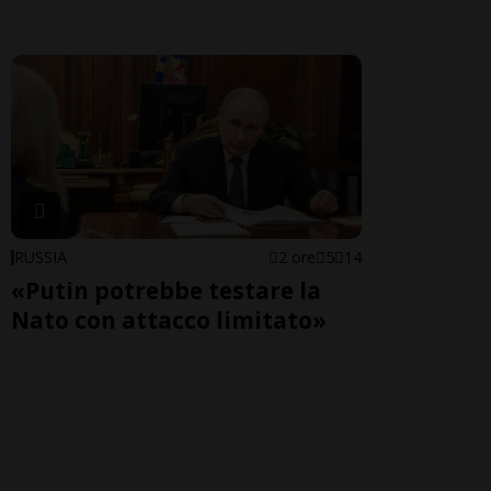
RUSSIA
2 ore
5
14
«Putin potrebbe testare la
Nato con attacco limitato»