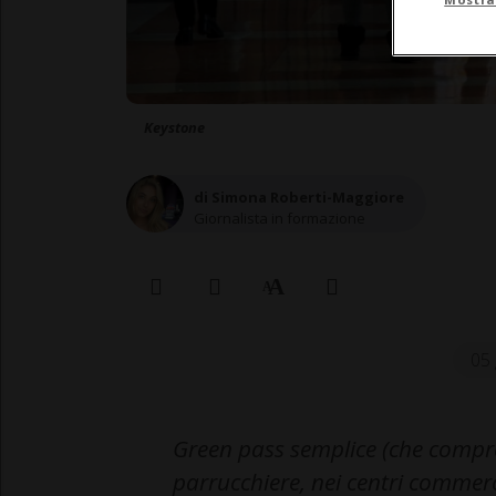
Keystone
di Simona Roberti-Maggiore
Giornalista in formazione
05 
Green pass semplice (che compren
parrucchiere, nei centri commercia