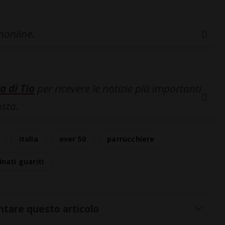
inonline.
a di Tio
per ricevere le notizie più importanti
osta.
italia
over 50
parrucchiere
inati guariti
tare questo articolo