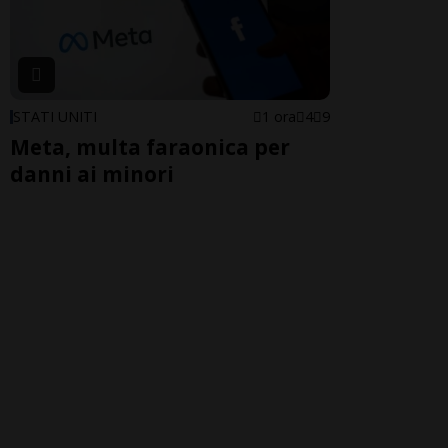
STATI UNITI
1 ora
4
9
Meta, multa faraonica per
danni ai minori