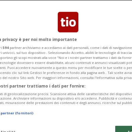
en pass obbligatorio per chi lavora e
lavora.
a privacy è per noi molto importante
ri
594
partner archiviamo e accediamo ai dati personali, come i dati di navigazione 
ri univoci, sul tuo dispositivo . Selezionando Accetto, abiliti le tecnologie di tracc
portino gli scopi mostrati alla voce "Noi e i nostri partner trattiamo i dati da fornir
tecnologie dovessero essere disabilitate, alcuni contenuti e annunci visualizzati 
vanti. Puoi accedere nuovamente a questo menu per modificare le tue scelte o per
endo clic sul link Gestisci le preferenze in fondo alla pagina web.. Tali scelte avr
o del nostro Sito web. Per maggiori informazioni, consulta l'Informativa sulla priva
ostri partner trattiamo i dati per fornire:
ati di geolocalizzazione precisi. Scansione attiva delle caratteristiche del dispositivo 
icazione. Archiviare informazioni su dispositivo e/o accedervi. Pubblicità e contenu
ati, misurazione delle prestazioni dei contenuti e degli annunci, ricerche sul pubbl
 partner (fornitori)
 finalità
Ac