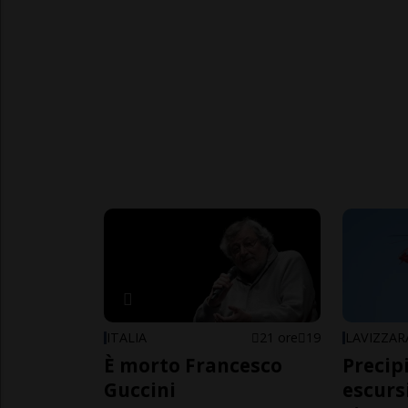
ITALIA
21 ore
19
LAVIZZAR
È morto Francesco
Precip
Guccini
escursi