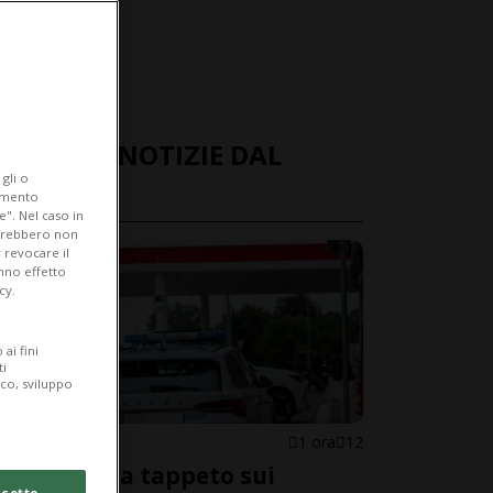
ULTIME NOTIZIE DAL
gli o
MONDO
iamento
e". Nel caso in
potrebbero non
 revocare il
anno effetto
cy.
ai fini
ti
ico, sviluppo
CONFINE
1 ora
12
Controlli a tappeto sui
cetto