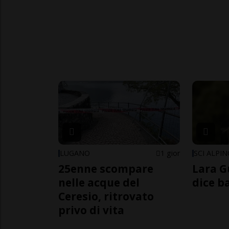
LUGANO
1 gior
SCI ALPI
25enne scompare
Lara G
nelle acque del
dice b
Ceresio, ritrovato
privo di vita