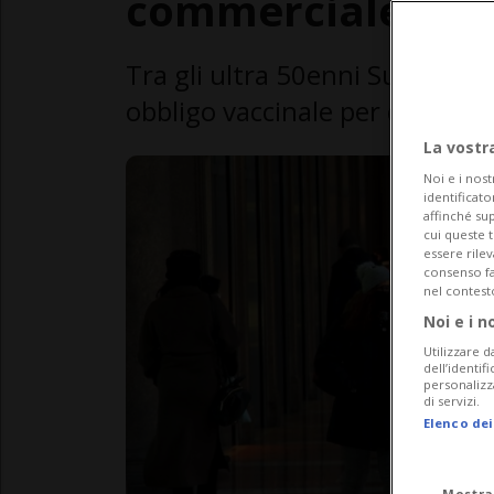
commerciale
Tra gli ultra 50enni Super gre
obbligo vaccinale per chi non 
La vostr
Noi e i nost
identificato
affinché sup
cui queste 
essere rile
consenso fac
nel contest
Noi e i n
Utilizzare d
dell’identif
personalizz
di servizi.
Elenco dei
Mostra