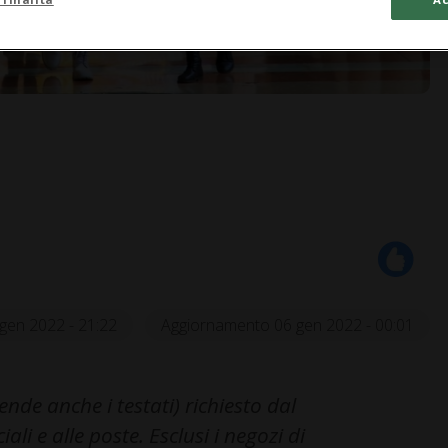
gen 2022 - 21:22
Aggiornamento 06 gen 2022 - 00:01
de anche i testati) richiesto dal
li e alle poste. Esclusi i negozi di