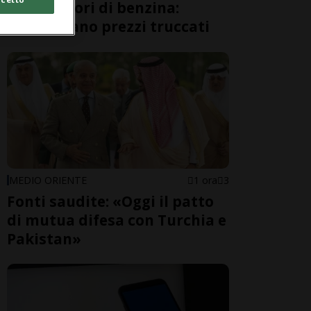
distributori di benzina:
applicavano prezzi truccati
MEDIO ORIENTE
1 ora
3
Fonti saudite: «Oggi il patto
di mutua difesa con Turchia e
Pakistan»