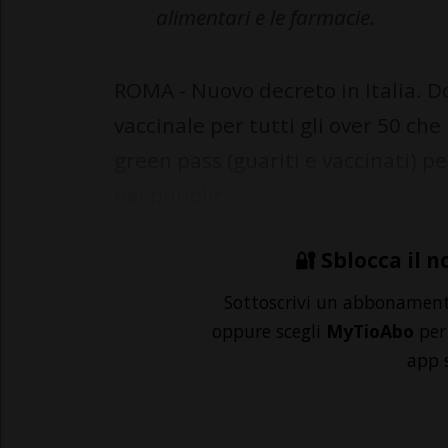
alimentari e le farmacie.
ROMA - Nuovo decreto in Italia. D
vaccinale per tutti gli over 50 che
green pass (guariti e vaccinati) pe
nel pubblic...
🔐 Sblocca il n
Sottoscrivi un abbonamen
oppure scegli
MyTioAbo
per 
app 