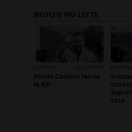
NOTIZIE PIÙ LETTE
CANTONE
1 gior
149
379
SVIZZERA
Nicolò Casolini lascia
Svizzer
la RSI
oltrec
soprat
casa