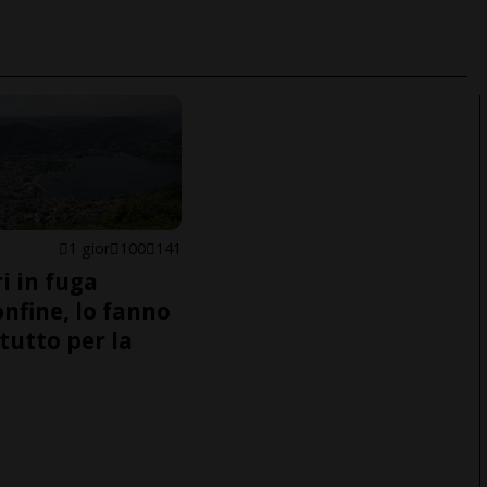
1 gior
100
141
i in fuga
onfine, lo fanno
tutto per la