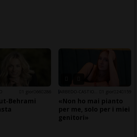
NO
1 gior
66
286
ARBEDO-CASTIONE
1 gior
24
159
ut-Behrami
«Non ho mai pianto
asta
per me, solo per i miei
genitori»