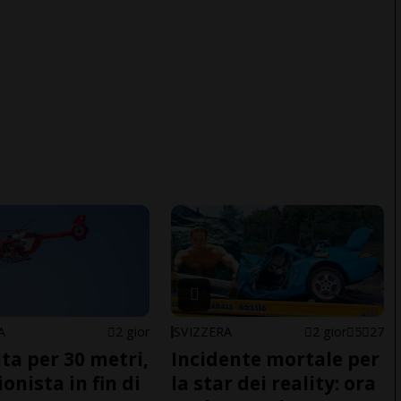
A
2 gior
SVIZZERA
2 gior
5
27
ita per 30 metri,
Incidente mortale per
onista in fin di
la star dei reality: ora