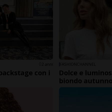
2 anni
FASHIONCHANNEL
backstage con i
Dolce e luminoso
biondo autunno