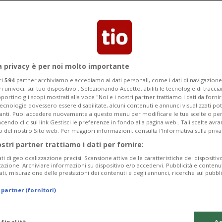
a privacy è per noi molto importante
ri
594
partner archiviamo e accediamo ai dati personali, come i dati di navigazione 
ri univoci, sul tuo dispositivo . Selezionando Accetto, abiliti le tecnologie di tracc
portino gli scopi mostrati alla voce "Noi e i nostri partner trattiamo i dati da fornir
tecnologie dovessero essere disabilitate, alcuni contenuti e annunci visualizzati 
vanti. Puoi accedere nuovamente a questo menu per modificare le tue scelte o per
endo clic sul link Gestisci le preferenze in fondo alla pagina web.. Tali scelte avr
o del nostro Sito web. Per maggiori informazioni, consulta l'Informativa sulla priva
3 sett
CANTONE
ostri partner trattiamo i dati per fornire:
cchiere: il
THINK BLONDE — 
ati di geolocalizzazione precisi. Scansione attiva delle caratteristiche del dispositivo 
ontra
hair non si asp
icazione. Archiviare informazioni su dispositivo e/o accedervi. Pubblicità e contenu
ati, misurazione delle prestazioni dei contenuti e degli annunci, ricerche sul pubbl
alia
 partner (fornitori)
 finalità
Ac