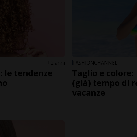
2 anni
FASHIONCHANNEL
i: le tendenze
Taglio e colore:
no
(già) tempo di r
vacanze