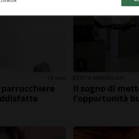
6 mesi
VERITÀ IMMOBILIARI
l parrucchiere
Il sogno di mett
oddisfatte
l'opportunità bu