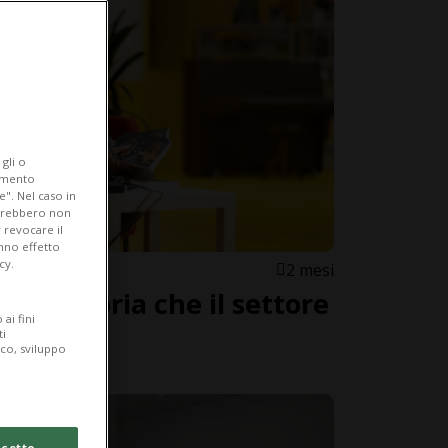
gli o
iamento
e". Nel caso in
potrebbero non
 revocare il
anno effetto
cy.
2 mesi
La storia che il settore
ai fini
ettava
ti
ico, sviluppo
cetto