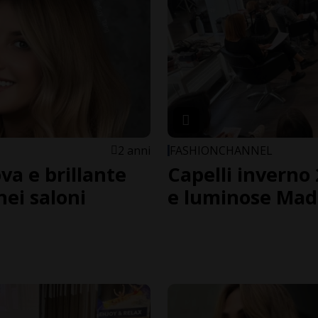
2 anni
FASHIONCHANNEL
ova e brillante
Capelli inverno
nei saloni
e luminose Made