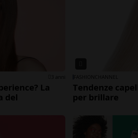
3 anni
FASHIONCHANNEL
perience? La
Tendenze capelli
a del
per brillare