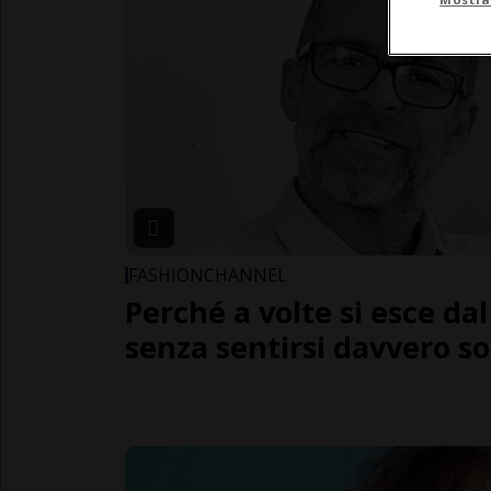
FASHIONCHANNEL
Perché a volte si esce da
senza sentirsi davvero s