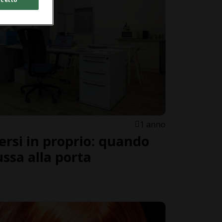
1 anno
ersi in proprio: quando
ssa alla porta