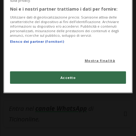
sulla privacy.
Noi e i nostri partner trattiamo i dati per fornire:
🔐 Sblocca il nostro archivio
Utilizzare dati di geolocalizzazione precisi. Scansione attiva delle
esclusivo!
caratteristiche del dispositivo ai fini dell’identificazione. Archiviare
informazioni su dispositivo e/o accedervi. Pubblicità e contenuti
personalizzati, misurazione delle prestazioni dei contenuti e degli
Sottoscrivi un abbonamento
Archivio
per
annunci, ricerche sul pubblico, sviluppo di servizi.
Elenco dei partner (fornitori)
leggere questo articolo, oppure scegli
MyTioAbo
per accedere all'archivio e
navigare su sito e app senza pubblicità.
Mostra finalità
ACCEDI
Accetto
Entra nel
canale WhatsApp
di
Ticinonline.