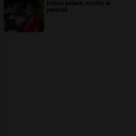
Eclissi solare, occhio ai
pericoli