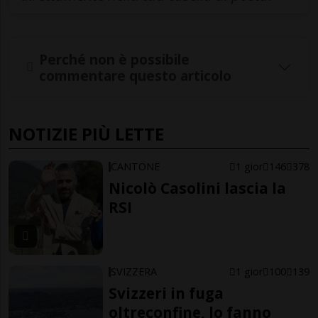
Perché non è possibile
commentare questo articolo
NOTIZIE PIÙ LETTE
CANTONE
1 gior
146
378
Nicolò Casolini lascia la
RSI
SVIZZERA
1 gior
100
139
Svizzeri in fuga
oltreconfine, lo fanno