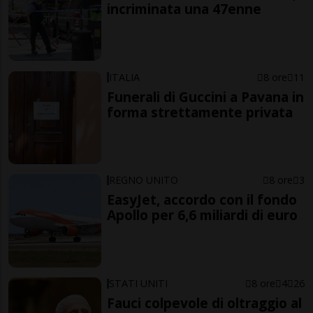
incriminata una 47enne
ITALIA
8 ore
11
Funerali di Guccini a Pavana in
forma strettamente privata
REGNO UNITO
8 ore
3
EasyJet, accordo con il fondo
Apollo per 6,6 miliardi di euro
STATI UNITI
8 ore
4
26
Fauci colpevole di oltraggio al