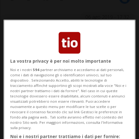
06 ago 2019 - 17:32
ROMA - «L'ipotesi principale per spiegare
questa moria di delfini in Toscana è
un'epidemia di morbillivirus. Ma è solo
La vostra privacy è per noi molto importante
un'ipotesi, occorre attendere i risultati
Noi e i nostri
594
partner archiviamo e accediamo ai dati personali,
come i dati di navigazione gli o identificatori univoci, sul tuo
delle analisi necroscopiche, che sono
dispositivo . Selezionando Accetto, abiliti le tecnologie di
tracciamento affinché supportino gli scopi mostrati alla voce "Noi e i
lunghe, perché rich...
nostri partner trattiamo i dati da fornire". Nel caso in cui queste
tecnologie dovessero essere disabilitate, alcuni contenuti e annunci
visualizzati potrebbero non essere rilevanti. Puoi accedere
nuovamente a questo menu per modificare le tue scelte o per
🔐 Sblocca il nostro archivio
revocare il consenso facendo clic sul link Gestisci le preferenze in
fondo alla pagina web.. Tali scelte avranno effetto nel contesto del
esclusivo!
nostro Sito web. Per maggiori informazioni, consulta l'Informativa
sulla privacy.
Sottoscrivi un abbonamento
Archivio
per
Noi e i nostri partner trattiamo i dati per fornire: