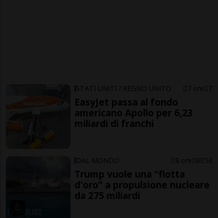
STATI UNITI / REGNO UNITO
7 ore
7
EasyJet passa al fondo
americano Apollo per 6,23
miliardi di franchi
DAL MONDO
8 ore
8
53
Trump vuole una “flotta
d'oro” a propulsione nucleare
da 275 miliardi