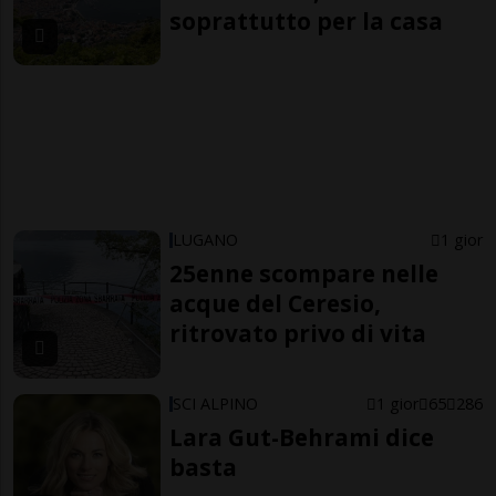
soprattutto per la casa
LUGANO
1 gior
25enne scompare nelle
acque del Ceresio,
ritrovato privo di vita
SCI ALPINO
1 gior
65
286
Lara Gut-Behrami dice
basta