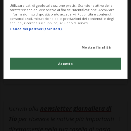
leggere questo articolo, oppure scegli
Utilizzare dati di geolocalizzazione precisi. Scansione attiva delle
caratteristiche del dispositivo ai fini dell’identificazione. Archiviare
MyTioAbo
per accedere all'archivio e
informazioni su dispositivo e/o accedervi. Pubblicità e contenuti
personalizzati, misurazione delle prestazioni dei contenuti e degli
navigare su sito e app senza pubblicità.
annunci, ricerche sul pubblico, sviluppo di servizi.
Elenco dei partner (fornitori)
ACCEDI
Mostra finalità
Accetto
Entra nel
canale WhatsApp
di
Ticinonline.
Iscriviti alla
newsletter giornaliera di
Tio
per ricevere le notizie più importanti
direttamente nella tua casella di posta.