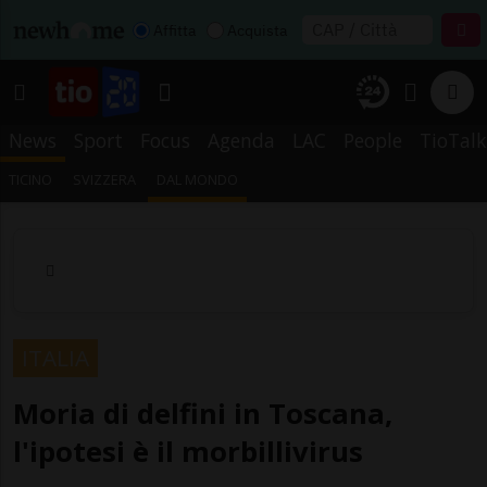
Affitta
Acquista
News
Sport
Focus
Agenda
LAC
People
TioTalk
TICINO
SVIZZERA
DAL MONDO
ITALIA
Moria di delfini in Toscana,
l'ipotesi è il morbillivirus