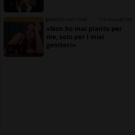
ARBEDO-CASTIONE
19 ore
24
159
«Non ho mai pianto per
me, solo per i miei
genitori»