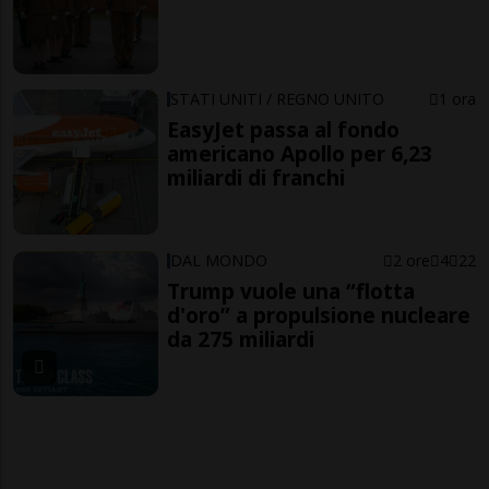
STATI UNITI / REGNO UNITO
1 ora
EasyJet passa al fondo
americano Apollo per 6,23
miliardi di franchi
DAL MONDO
2 ore
4
22
Trump vuole una “flotta
d'oro” a propulsione nucleare
da 275 miliardi