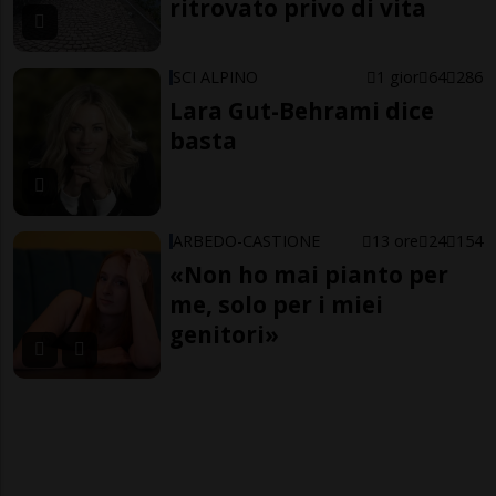
ritrovato privo di vita
SCI ALPINO
1 gior
64
286
Lara Gut-Behrami dice
basta
ARBEDO-CASTIONE
13 ore
24
154
«Non ho mai pianto per
me, solo per i miei
genitori»