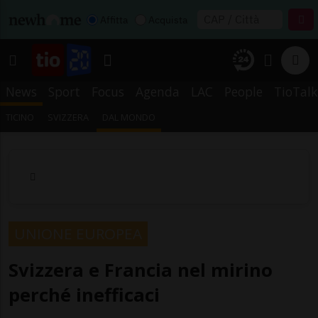
Affitta
Acquista
News
Sport
Focus
Agenda
LAC
People
TioTalk
TICINO
SVIZZERA
DAL MONDO
UNIONE EUROPEA
Svizzera e Francia nel mirino
perché inefficaci