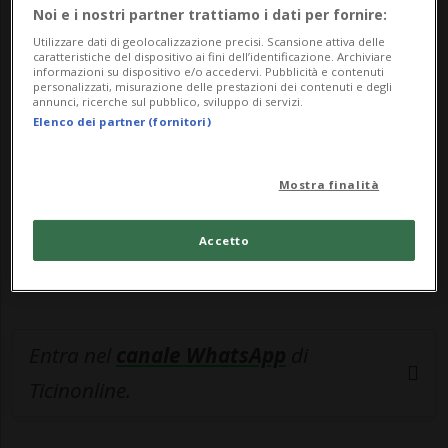
Noi e i nostri partner trattiamo i dati per fornire:
🔐 Sblocca il nostro archivio
Utilizzare dati di geolocalizzazione precisi. Scansione attiva delle
caratteristiche del dispositivo ai fini dell’identificazione. Archiviare
esclusivo!
informazioni su dispositivo e/o accedervi. Pubblicità e contenuti
personalizzati, misurazione delle prestazioni dei contenuti e degli
annunci, ricerche sul pubblico, sviluppo di servizi.
Sottoscrivi un abbonamento
Archivio
per
Elenco dei partner (fornitori)
leggere questo articolo, oppure scegli
MyTioAbo
per accedere all'archivio e
Mostra finalità
navigare su sito e app senza pubblicità.
Accetto
ACCEDI
Entra nel
canale WhatsApp
di
Ticinonline.