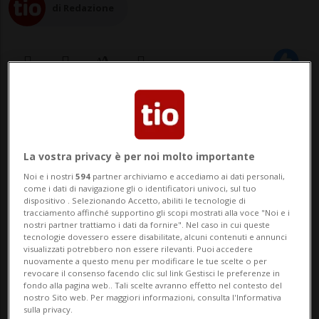
di Redazione
29 mar 2023 - 09:18
1
STRASBURGO - La Corte europea dei diritti
La vostra privacy è per noi molto importante
dell'uomo (Cedu) si riunirà stamane per
Noi e i nostri
594
partner archiviamo e accediamo ai dati personali,
come i dati di navigazione gli o identificatori univoci, sul tuo
esaminare un'azione legale
dispositivo . Selezionando Accetto, abiliti le tecnologie di
tracciamento affinché supportino gli scopi mostrati alla voce "Noi e i
dell'associazione Anziane per il clima
nostri partner trattiamo i dati da fornire". Nel caso in cui queste
tecnologie dovessero essere disabilitate, alcuni contenuti e annunci
Svizzera e quattro private che chiedono al
visualizzati potrebbero non essere rilevanti. Puoi accedere
nuovamente a questo menu per modificare le tue scelte o per
Consiglio federale maggiori sforzi per
revocare il consenso facendo clic sul link Gestisci le preferenze in
fondo alla pagina web.. Tali scelte avranno effetto nel contesto del
raggiungere g...
nostro Sito web. Per maggiori informazioni, consulta l'Informativa
sulla privacy.