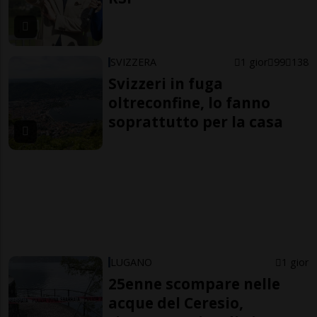
SVIZZERA
1 gior
99
138
Svizzeri in fuga
oltreconfine, lo fanno
soprattutto per la casa
LUGANO
1 gior
25enne scompare nelle
acque del Ceresio,