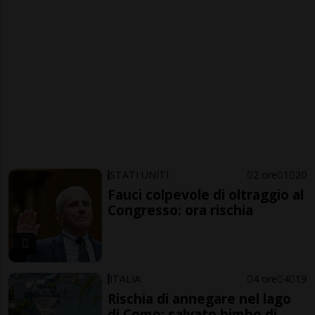
STATI UNITI
2 ore
1
20
Fauci colpevole di oltraggio al
Congresso: ora rischia
ITALIA
4 ore
4
19
Rischia di annegare nel lago
di Como: salvato bimbo di