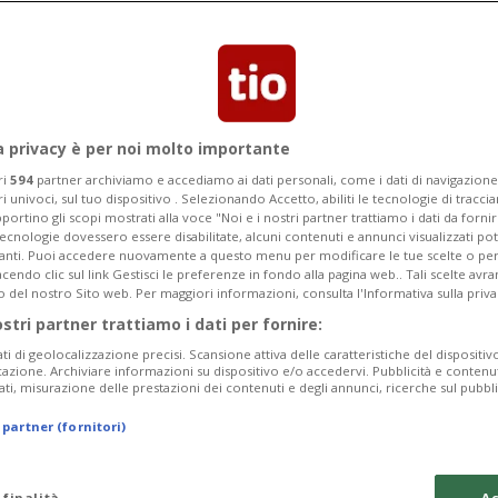
a privacy è per noi molto importante
ri
594
partner archiviamo e accediamo ai dati personali, come i dati di navigazione 
ri univoci, sul tuo dispositivo . Selezionando Accetto, abiliti le tecnologie di tracc
portino gli scopi mostrati alla voce "Noi e i nostri partner trattiamo i dati da fornir
tecnologie dovessero essere disabilitate, alcuni contenuti e annunci visualizzati 
vanti. Puoi accedere nuovamente a questo menu per modificare le tue scelte o per
endo clic sul link Gestisci le preferenze in fondo alla pagina web.. Tali scelte avr
o del nostro Sito web. Per maggiori informazioni, consulta l'Informativa sulla priva
ostri partner trattiamo i dati per fornire:
ati di geolocalizzazione precisi. Scansione attiva delle caratteristiche del dispositivo 
icazione. Archiviare informazioni su dispositivo e/o accedervi. Pubblicità e contenu
ati, misurazione delle prestazioni dei contenuti e degli annunci, ricerche sul pubbl
 partner (fornitori)
 finalità
Ac