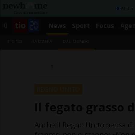
Affitta
News
Sport
Focus
Age
TICINO
SVIZZERA
DAL MONDO
REGNO UNITO
Il fegato grasso d
Anche il Regno Unito pensa di b
francesi non ci stanno: «Non è