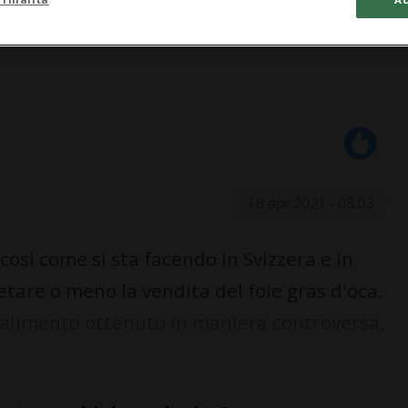
18 apr 2021 - 08:03
osì come si sta facendo in Svizzera e in
ietare o meno la vendita del foie gras d'oca.
 alimento ottenuto in maniera controversa,