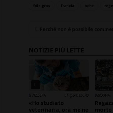
foie gras
francia
oche
regn
Perché non è possibile commen
NOTIZIE PIÙ LETTE
SVIZZERA
1 gior
20
43
ASCONA
«Ho studiato
Ragazz
veterinaria, ora me ne
morto 