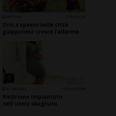
GIAPPONE
10 ore
16
Orsi a spasso nelle città
giapponesi: cresce l’allarme
DAL MONDO
10 ore
6
48
Embrione impiantato
nell'utero sbagliato