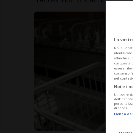
La vostr
Noi e i nost
identificato
affinché sup
cui queste 
essere rile
consenso fac
nel contest
Noi e i n
Utilizzare d
dell’identif
personalizz
di servizi.
Elenco dei
Mostra