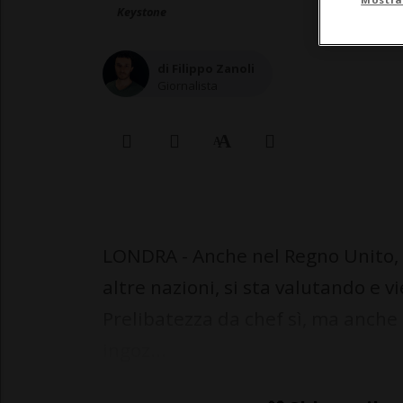
Keystone
di Filippo Zanoli
Giornalista
LONDRA - Anche nel Regno Unito, c
altre nazioni, si sta valutando e v
Prelibatezza da chef sì, ma anche
ingoz...