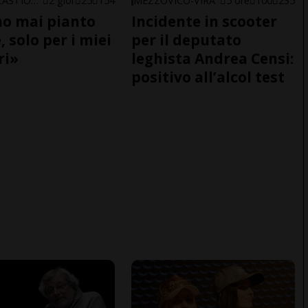
ARBEDO-CASTIONE
2 gior
25
154
MEZZOVICO-VIRA
5 ore
100
235
o mai pianto
Incidente in scooter
 solo per i miei
per il deputato
ri»
leghista Andrea Censi:
positivo all’alcol test