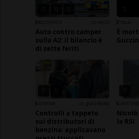
MEZZOVICO
2 ore
6
ITALIA
Auto contro camper
È mort
sulla A2: il bilancio è
Guccin
di sette feriti
CONFINE
1 gior
46
80
CANTON
Controlli a tappeto
Nicolò 
sui distributori di
la RSI
benzina: applicavano
prezzi truccati