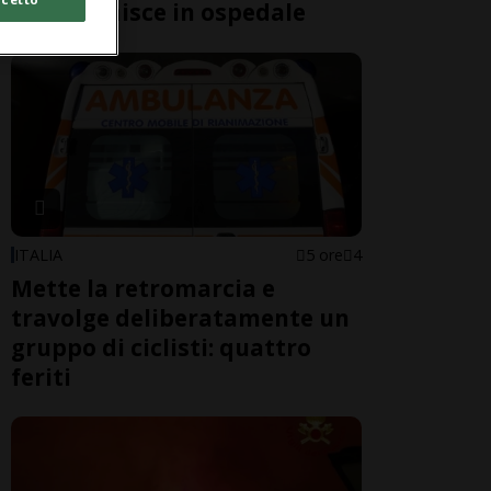
Gucci" finisce in ospedale
ITALIA
5 ore
4
Mette la retromarcia e
travolge deliberatamente un
gruppo di ciclisti: quattro
feriti