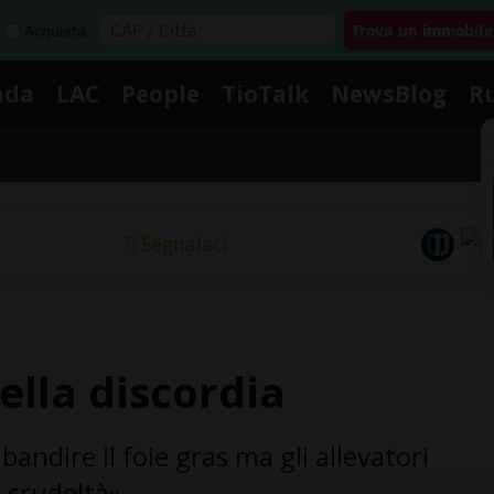
Acquista
nda
LAC
People
TioTalk
NewsBlog
R
Segnalaci
ella discordia
andire il foie gras ma gli allevatori
 crudeltà»