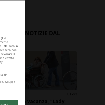
ULTIME NOTIZIE DAL
gli o
MONDO
iamento
e". Nel caso in
potrebbero non
 revocare il
anno effetto
cy.
ai fini
ti
ico, sviluppo
ITALIA
1 ora
Malore in vacanza, "Lady
cetto