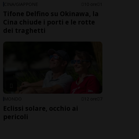
CINA/GIAPPONE
10 ore
1
Tifone Delfino su Okinawa, la
Cina chiude i porti e le rotte
dei traghetti
MONDO
12 ore
7
Eclissi solare, occhio ai
pericoli