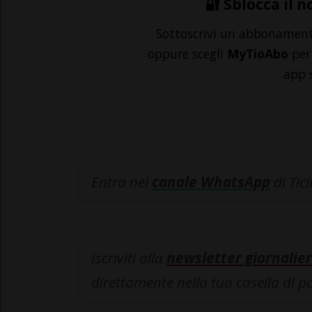
🔐 Sblocca il n
Sottoscrivi un abbonamen
oppure scegli
MyTioAbo
per 
app 
Entra nel
canale WhatsApp
di Tic
Iscriviti alla
newsletter giornalier
direttamente nella tua casella di p