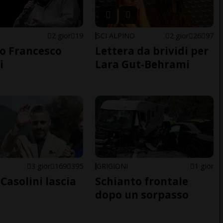
2 gior
19
SCI ALPINO
2 gior
26
97
o Francesco
Lettera da brividi per
i
Lara Gut-Behrami
E
3 gior
169
395
GRIGIONI
1 gior
Casolini lascia
Schianto frontale
dopo un sorpasso