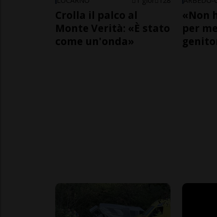
LOCARNO
1 gior
128
Crolla il palco al
«Non h
Monte Verità: «È stato
per me,
come un'onda»
genito