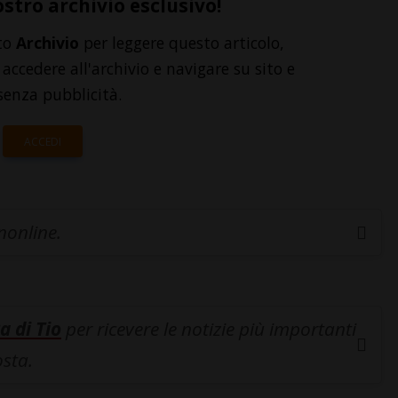
ostro archivio esclusivo!
to
Archivio
per leggere questo articolo,
accedere all'archivio e navigare su sito e
senza pubblicità.
ACCEDI
inonline.
a di Tio
per ricevere le notizie più importanti
osta.