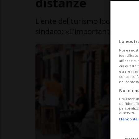
distanze
L'ente del turismo locale prome
sindaco: «L'importante è che l
La vostr
Noi e i nost
identificato
affinché sup
cui queste 
essere rile
consenso fac
nel contest
Noi e i n
Utilizzare d
dell’identif
personalizz
di servizi.
Elenco dei
Mostra