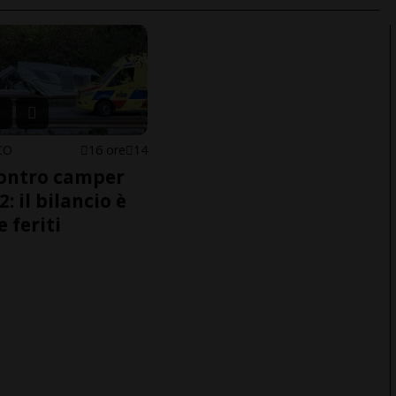
CO
16 ore
14
ontro camper
2: il bilancio è
e feriti