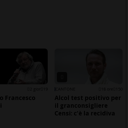
2 gior
19
CANTONE
18 ore
150
o Francesco
Alcol test positivo per
i
il granconsigliere
Censi: c'è la recidiva