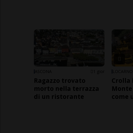
ASCONA
1 gior
LOCARNO
Ragazzo trovato
Crolla 
morto nella terrazza
Monte 
di un ristorante
come 