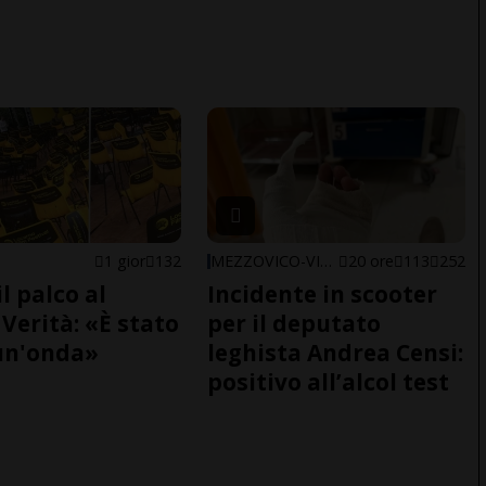
1 gior
132
MEZZOVICO-VIRA
20 ore
113
252
il palco al
Incidente in scooter
Verità: «È stato
per il deputato
un'onda»
leghista Andrea Censi:
positivo all’alcol test