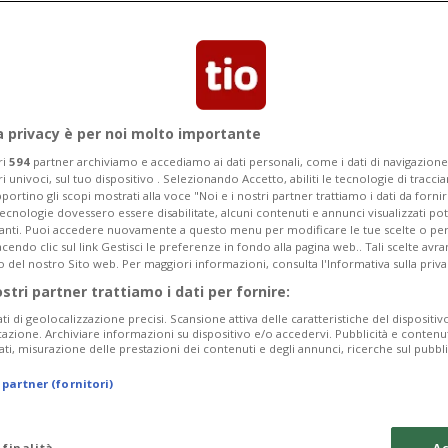
tte «un gigantesco caffè all'aperto». Il
avoriate».
a privacy è per noi molto importante
ri
594
partner archiviamo e accediamo ai dati personali, come i dati di navigazione 
ri univoci, sul tuo dispositivo . Selezionando Accetto, abiliti le tecnologie di tracc
portino gli scopi mostrati alla voce "Noi e i nostri partner trattiamo i dati da fornir
tecnologie dovessero essere disabilitate, alcuni contenuti e annunci visualizzati 
vanti. Puoi accedere nuovamente a questo menu per modificare le tue scelte o per
endo clic sul link Gestisci le preferenze in fondo alla pagina web.. Tali scelte avr
o del nostro Sito web. Per maggiori informazioni, consulta l'Informativa sulla priva
ostri partner trattiamo i dati per fornire:
ati di geolocalizzazione precisi. Scansione attiva delle caratteristiche del dispositivo 
icazione. Archiviare informazioni su dispositivo e/o accedervi. Pubblicità e contenu
ati, misurazione delle prestazioni dei contenuti e degli annunci, ricerche sul pubbl
 partner (fornitori)
 finalità
Ac