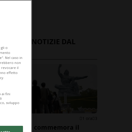
ULTIME NOTIZIE DAL
gli o
MONDO
iamento
e". Nel caso in
potrebbero non
 revocare il
anno effetto
cy.
ai fini
ti
ico, sviluppo
GIAPPONE
1 ora
3
Nagasaki commemora il
cetto