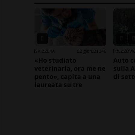
SVIZZERA
2 gior
21
46
MEZZOVI
«Ho studiato
Auto c
veterinaria, ora me ne
sulla A
pento», capita a una
di sett
laureata su tre