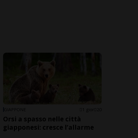
GIAPPONE
1 gior
20
Orsi a spasso nelle città
giapponesi: cresce l’allarme