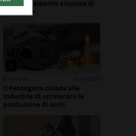
bombardamento atomico di
81 anni fa
STATI UNITI
1 ora
2
17
Il Pentagono chiede alle
industrie di accelerare la
produzione di armi