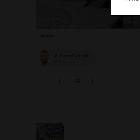
Deposit
di Dario Ornaghi
Giornalista