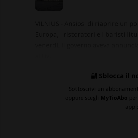
VILNIUS - Ansiosi di riaprire un p
Europa, i ristoratori e i baristi l
venerdì, il governo aveva annunci
attiv...
🔐 Sblocca il n
Sottoscrivi un abbonamen
oppure scegli
MyTioAbo
per 
app 