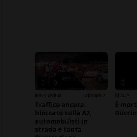
MEZZOVICO
12 ore
74
ITALIA
Traffico ancora
È mort
bloccato sulla A2,
Guccin
automobilisti in
strada e tanta