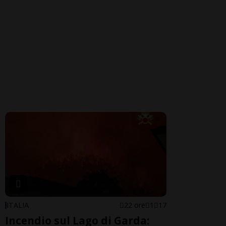
ITALIA
22 ore
1
17
Incendio sul Lago di Garda: