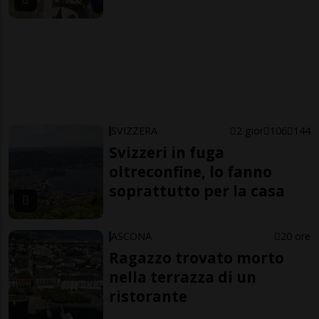
SVIZZERA
2 gior
106
144
Svizzeri in fuga
oltreconfine, lo fanno
soprattutto per la casa
ASCONA
20 ore
Ragazzo trovato morto
nella terrazza di un
ristorante