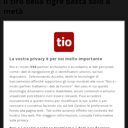
il tiro della tigre basta solo a
metà
"Captain Tsubasa: Rise of New
Champions", da poco disponibile, è
bellissimo da vedere ma ha i suoi
difettucci
La vostra privacy è per noi molto importante
Noi e i nostri
594
partner archiviamo e accediamo ai dati personali,
come i dati di navigazione gli o identificatori univoci, sul tuo
dispositivo . Selezionando Accetto, abiliti le tecnologie di
tracciamento affinché supportino gli scopi mostrati alla voce "Noi e i
nostri partner trattiamo i dati da fornire". Nel caso in cui queste
tecnologie dovessero essere disabilitate, alcuni contenuti e annunci
visualizzati potrebbero non essere rilevanti. Puoi accedere
nuovamente a questo menu per modificare le tue scelte o per
revocare il consenso facendo clic sul link Gestisci le preferenze in
fondo alla pagina web.. Tali scelte avranno effetto nel contesto del
nostro Sito web. Per maggiori informazioni, consulta l'Informativa
sulla privacy.