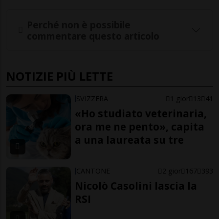
Perché non è possibile
commentare questo articolo
NOTIZIE PIÙ LETTE
SVIZZERA
1 gior
13
41
«Ho studiato veterinaria,
ora me ne pento», capita
a una laureata su tre
CANTONE
2 gior
167
393
Nicolò Casolini lascia la
RSI