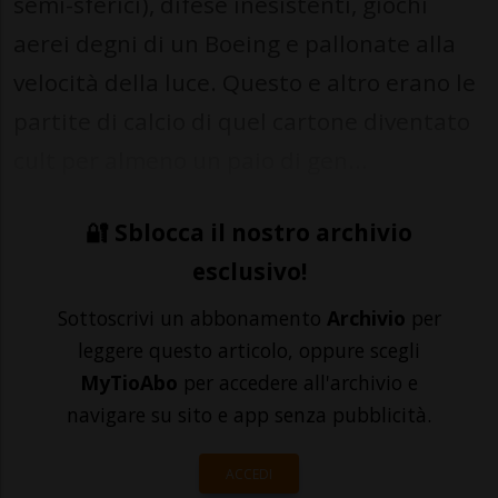
semi-sferici), difese inesistenti, giochi
aerei degni di un Boeing e pallonate alla
velocità della luce. Questo e altro erano le
partite di calcio di quel cartone diventato
cult per almeno un paio di gen...
🔐 Sblocca il nostro archivio
esclusivo!
Sottoscrivi un abbonamento
Archivio
per
leggere questo articolo, oppure scegli
MyTioAbo
per accedere all'archivio e
navigare su sito e app senza pubblicità.
ACCEDI