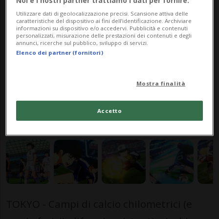
Noi e i nostri partner trattiamo i dati per fornire:
Bandai Namco/Tamsoft
Utilizzare dati di geolocalizzazione precisi. Scansione attiva delle
caratteristiche del dispositivo ai fini dell’identificazione. Archiviare
informazioni su dispositivo e/o accedervi. Pubblicità e contenuti
personalizzati, misurazione delle prestazioni dei contenuti e degli
di Filippo Zanoli
annunci, ricerche sul pubblico, sviluppo di servizi.
Giornalista
Elenco dei partner (fornitori)
Mostra finalità
10 set 2020 - 10:00
Accetto
TOKYO - Campi di calcio chilometrici (e