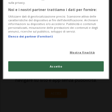
sulla privacy.
una ristrutturazione che potrebbe
Noi e i nostri partner trattiamo i dati per fornire:
comportare la soppressione di centinaia di
Utilizzare dati di geolocalizzazione precisi. Scansione attiva delle
caratteristiche del dispositivo ai fini dell’identificazione. Archiviare
posti di l...
informazioni su dispositivo e/o accedervi. Pubblicità e contenuti
personalizzati, misurazione delle prestazioni dei contenuti e degli
annunci, ricerche sul pubblico, sviluppo di servizi.
Elenco dei partner (fornitori)
🔐 Sblocca il nostro archivio
esclusivo!
Mostra finalità
Sottoscrivi un abbonamento
Archivio
per
leggere questo articolo, oppure scegli
Accetto
MyTioAbo
per accedere all'archivio e
navigare su sito e app senza pubblicità.
ACCEDI