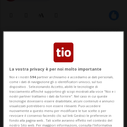
01 apr 2021 - 16:28
Per questo il Governo viene
interpellato e invitato a fare
La vostra privacy è per noi molto importante
chiarezza sulla vicenda.
Noi e i nostri
594
partner archiviamo e accediamo ai dati personali,
come i dati di navigazione gli o identificatori univoci, sul tuo
dispositivo . Selezionando Accetto, abiliti le tecnologie di
BELLINZONA - Negli scorsi giorni alcuni
tracciamento affinché supportino gli scopi mostrati alla voce "Noi e i
nostri partner trattiamo i dati da fornire". Nel caso in cui queste
tecnologie dovessero essere disabilitate, alcuni contenuti e annunci
organi di stampa svizzero tedeschi hanno
visualizzati potrebbero non essere rilevanti. Puoi accedere
nuovamente a questo menu per modificare le tue scelte o per
dato la notizia che la SUVA, il noto ente
revocare il consenso facendo clic sul link Gestisci le preferenze in
fondo alla pagina web.. Tali scelte avranno effetto nel contesto del
assicurativo pubblico, sta procedendo a
nostro Sito web. Per maggiori informazioni, consulta l'Informativa