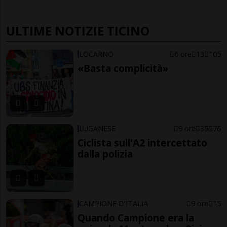
ULTIME NOTIZIE TICINO
LOCARNO
6 ore
13
105
«Basta complicità»
LUGANESE
9 ore
35
76
Ciclista sull'A2 intercettato
dalla polizia
CAMPIONE D'ITALIA
9 ore
15
Quando Campione era la