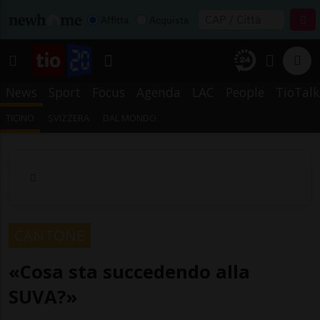
Affitta
Acquista
News
Sport
Focus
Agenda
LAC
People
TioTalk
TICINO
SVIZZERA
DAL MONDO
CANTONE
«Cosa sta succedendo alla
SUVA?»