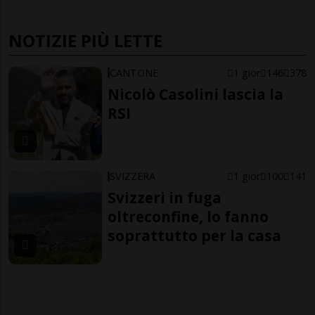
NOTIZIE PIÙ LETTE
CANTONE
1 gior
146
378
Nicolò Casolini lascia la
RSI
SVIZZERA
1 gior
100
141
Svizzeri in fuga
oltreconfine, lo fanno
soprattutto per la casa