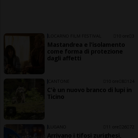
LOCARNO FILM FESTIVAL
10 ore
3
Mastandrea e l'isolamento
come forma di protezione
dagli affetti
CANTONE
10 ore
8
124
C'è un nuovo branco di lupi in
Ticino
LUGANO
11 ore
26
72
Arrivano i tifosi zurighesi,