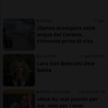
LUGANO
1 gior
25enne scompare nelle
acque del Ceresio,
ritrovato privo di vita
SCI ALPINO
1 gior
65
286
Lara Gut-Behrami dice
basta
ARBEDO-CASTIONE
21 ore
24
159
«Non ho mai pianto per
me, solo per i miei