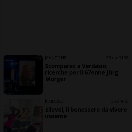
CANTONE
5 ore
1
8
Scomparso a Verdasio:
ricerche per il 67enne Jürg
Morger
CHIASSO
5 ore
3
Ellevel, il benessere da vivere
insieme