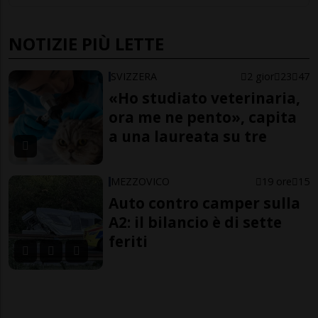
NOTIZIE PIÙ LETTE
SVIZZERA
2 gior
23
47
«Ho studiato veterinaria,
ora me ne pento», capita
a una laureata su tre
MEZZOVICO
19 ore
15
Auto contro camper sulla
A2: il bilancio è di sette
feriti