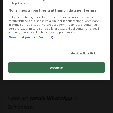
utiliz...
sulla privacy.
Noi e i nostri partner trattiamo i dati per fornire:
🔐 Sblocca il nostro archivio
Utilizzare dati di geolocalizzazione precisi. Scansione attiva delle
caratteristiche del dispositivo ai fini dell’identificazione. Archiviare
informazioni su dispositivo e/o accedervi. Pubblicità e contenuti
esclusivo!
personalizzati, misurazione delle prestazioni dei contenuti e degli
annunci, ricerche sul pubblico, sviluppo di servizi.
Sottoscrivi un abbonamento
Archivio
per
Elenco dei partner (fornitori)
leggere questo articolo, oppure scegli
MyTioAbo
per accedere all'archivio e
Mostra finalità
navigare su sito e app senza pubblicità.
Accetto
ACCEDI
Entra nel
canale WhatsApp
di
Ticinonline.