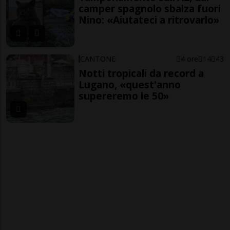
camper spagnolo sbalza fuori
Nino: «Aiutateci a ritrovarlo»
CANTONE
4 ore
14
43
Notti tropicali da record a
Lugano, «quest'anno
supereremo le 50»