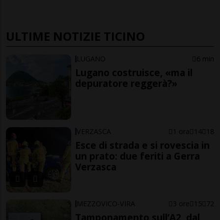
ULTIME NOTIZIE TICINO
LUGANO
6 min
Lugano costruisce, «ma il
depuratore reggerà?»
VERZASCA
1 ora
14
18
Esce di strada e si rovescia in
un prato: due feriti a Gerra
Verzasca
MEZZOVICO-VIRA
3 ore
15
72
Tamponamento sull’A2, dal