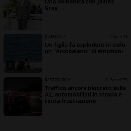
Una domenica con James
Gray
CANTONE
5 ore
1
Un figlio fa esplodere in cielo
un "Arcobaleno" di emozioni
MEZZOVICO
15 ore
79
Traffico ancora bloccato sulla
A2, automobilisti in strada e
tanta frustrazione