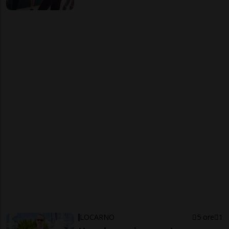
LOCARNO
5 ore
1