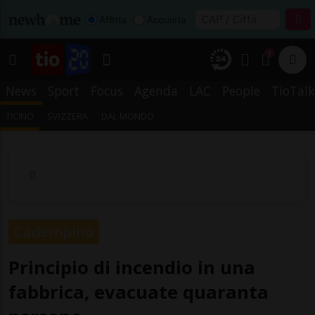
Affitta
Acquista
1
News
Sport
Focus
Agenda
LAC
People
TioTalk
TICINO
SVIZZERA
DAL MONDO
Cadempino
Principio di incendio in una
fabbrica, evacuate quaranta