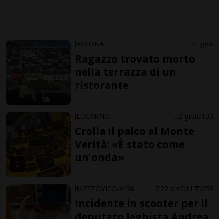
ASCONA
1 gior
Ragazzo trovato morto
nella terrazza di un
ristorante
LOCARNO
2 gior
133
Crolla il palco al Monte
Verità: «È stato come
un'onda»
MEZZOVICO-VIRA
22 ore
117
253
Incidente in scooter per il
deputato leghista Andrea