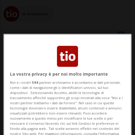
di Redazione
14 nov 2025 - 09:40
Aggiornamento 10:01
CADEMPINO - Un principio di incendio si è
La vostra privacy è per noi molto importante
sviluppato venerdì mattina, poco dopo le
Noi e i nostri
594
partner archiviamo e accediamo ai dati personali,
come i dati di navigazione gli o identificatori univoci, sul tuo
6, presso una ditta attiva nella produzione
dispositivo . Selezionando Accetto, abiliti le tecnologie di
tracciamento affinché supportino gli scopi mostrati alla voce "Noi e i
nostri partner trattiamo i dati da fornire". Nel caso in cui queste
di microcomponenti in via Ponteggia a
tecnologie dovessero essere disabilitate, alcuni contenuti e annunci
visualizzati potrebbero non essere rilevanti. Puoi accedere
Cadempino. Stando a quanto comunicato
nuovamente a questo menu per modificare le tue scelte o per
revocare il consenso facendo clic sul link Gestisci le preferenze in
dalla Polizia Cantonale un macchinario
fondo alla pagina web.. Tali scelte avranno effetto nel contesto del
nostro Sito web. Per maggiori informazioni, consulta l'Informativa