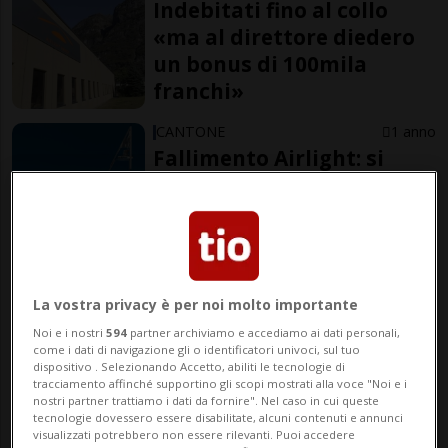
Indebitati fino al collo
«ma al direttore diedero
un bonus di 100mila
franchi»
CANTONE
1 anno
Fallimento Airlight: si
torna a processo
di Simona Roberti-Maggiore
La vostra privacy è per noi molto importante
Giornalista
Noi e i nostri
594
partner archiviamo e accediamo ai dati personali,
come i dati di navigazione gli o identificatori univoci, sul tuo
dispositivo . Selezionando Accetto, abiliti le tecnologie di
tracciamento affinché supportino gli scopi mostrati alla voce "Noi e i
nostri partner trattiamo i dati da fornire". Nel caso in cui queste
tecnologie dovessero essere disabilitate, alcuni contenuti e annunci
visualizzati potrebbero non essere rilevanti. Puoi accedere
16 gen 2025 - 17:57