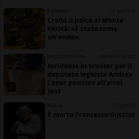
LOCARNO
1 gior
132
Crolla il palco al Monte
Verità: «È stato come
un'onda»
MEZZOVICO-VIRA
18 ore
113
252
Incidente in scooter per il
deputato leghista Andrea
Censi: positivo all’alcol
test
ITALIA
2 gior
19
È morto Francesco Guccini