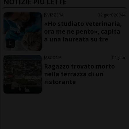
NOTIZIE PIÙ LETTE
SVIZZERA
2 gior
20
44
«Ho studiato veterinaria,
ora me ne pento», capita
a una laureata su tre
ASCONA
1 gior
Ragazzo trovato morto
nella terrazza di un
ristorante