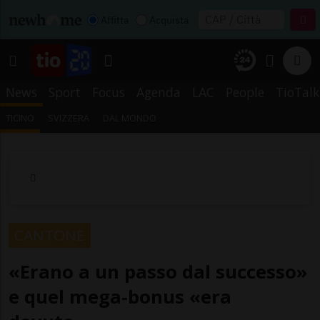
Affitta
Acquista
News
Sport
Focus
Agenda
LAC
People
TioTalk
TICINO
SVIZZERA
DAL MONDO
CANTONE
«Erano a un passo dal successo»
e quel mega-bonus «era