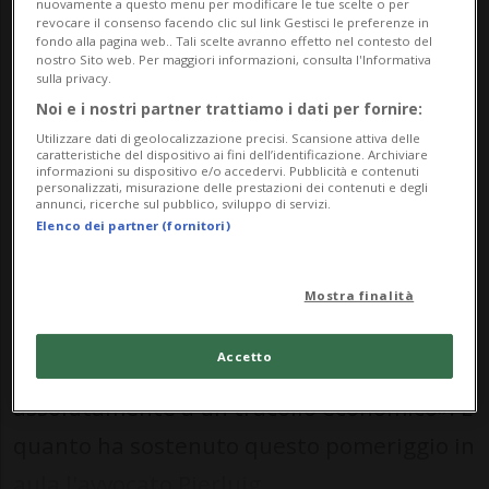
nuovamente a questo menu per modificare le tue scelte o per
revocare il consenso facendo clic sul link Gestisci le preferenze in
Aggiornamento 17 gen 2025 - 09:03
fondo alla pagina web.. Tali scelte avranno effetto nel contesto del
nostro Sito web. Per maggiori informazioni, consulta l'Informativa
sulla privacy.
Noi e i nostri partner trattiamo i dati per fornire:
Utilizzare dati di geolocalizzazione precisi. Scansione attiva delle
caratteristiche del dispositivo ai fini dell’identificazione. Archiviare
informazioni su dispositivo e/o accedervi. Pubblicità e contenuti
personalizzati, misurazione delle prestazioni dei contenuti e degli
annunci, ricerche sul pubblico, sviluppo di servizi.
Elenco dei partner (fornitori)
LUGANO - «All'orizzonte c'era una
certificazione che avrebbe fatto
Mostra finalità
raggiungere all'Airlight l'indipendenza
Accetto
economica. Non si pensava quindi
assolutamente a un tracollo economico». È
quanto ha sostenuto questo pomeriggio in
aula l'avvocato Pierluig...