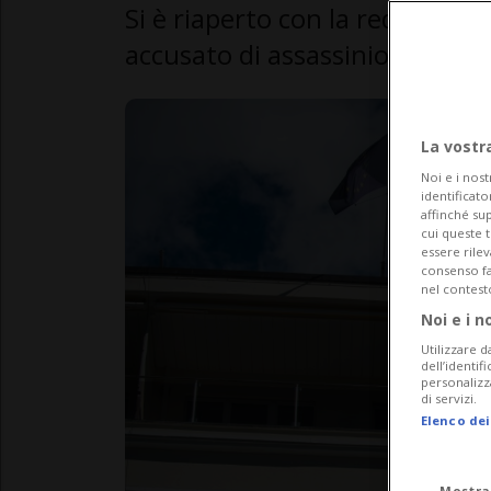
Si è riaperto con la requisitor
accusato di assassinio
La vostr
Noi e i nost
identificato
affinché sup
cui queste 
essere rile
consenso fac
nel contest
Noi e i n
Utilizzare d
dell’identif
personalizz
di servizi.
Elenco dei
Mostra