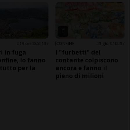
19 ore
85
137
CONFINE
3 gior
10
37
i in fuga
I "furbetti" del
onfine, lo fanno
contante colpiscono
tutto per la
ancora e fanno il
pieno di milioni