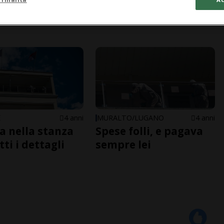
E
4 anni
MURALTO/LUGANO
4 anni
ra nella stanza
Spese folli, e pagava
tti i dettagli
sempre lei