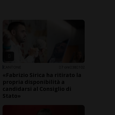
CANTONE
7 ore
38
102
«Fabrizio Sirica ha ritirato la
propria disponibilità a
candidarsi al Consiglio di
Stato»