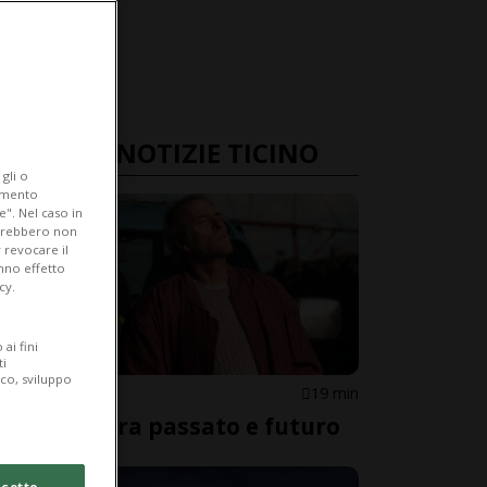
ULTIME NOTIZIE TICINO
gli o
iamento
e". Nel caso in
potrebbero non
 revocare il
anno effetto
cy.
ai fini
ti
ico, sviluppo
LOCARNO
19 min
Sguardi tra passato e futuro
cetto