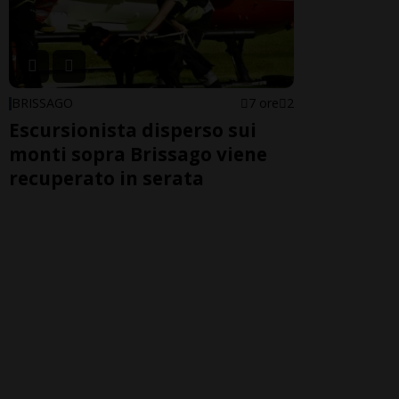
BRISSAGO
7 ore
2
Escursionista disperso sui
monti sopra Brissago viene
recuperato in serata