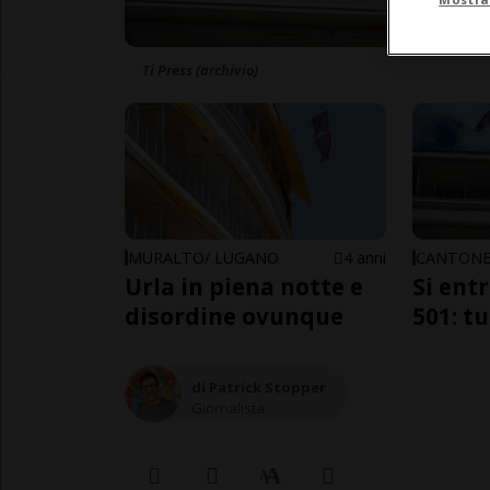
Ti Press (archivio)
MURALTO/ LUGANO
4 anni
CANTON
Urla in piena notte e
Si ent
disordine ovunque
501: tu
di Patrick Stopper
Giornalista