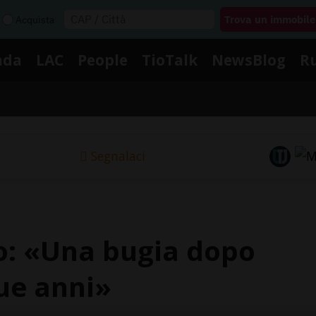
Acquista
nda
LAC
People
TioTalk
NewsBlog
R
Segnalaci
to: «Una bugia dopo
due anni»