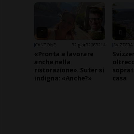
CANTONE
2 gior
208
214
SVIZZERA
«Pronta a lavorare
Svizzer
anche nella
oltrec
ristorazione». Suter si
soprat
indigna: «Anche?»
casa