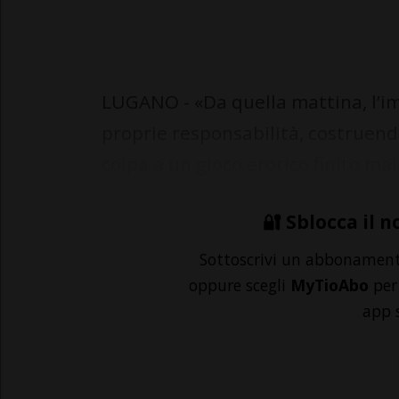
LUGANO - «Da quella mattina, l’im
proprie responsabilità, costruendo
colpa a un gioco erotico finito mal
🔐 Sblocca il n
Sottoscrivi un abbonamen
oppure scegli
MyTioAbo
per 
app 