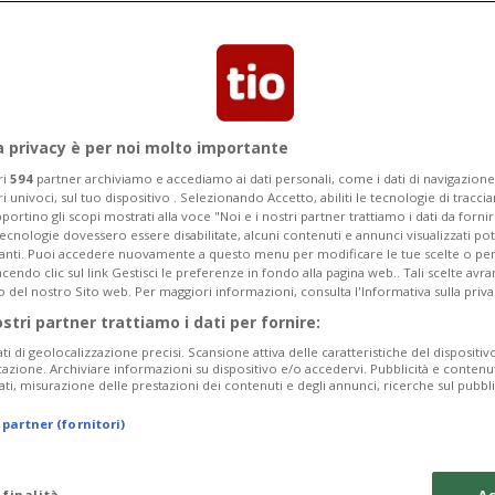
ia il processo nei confronti del 32enne
a privacy è per noi molto importante
ri
594
partner archiviamo e accediamo ai dati personali, come i dati di navigazione 
ri univoci, sul tuo dispositivo . Selezionando Accetto, abiliti le tecnologie di tracc
portino gli scopi mostrati alla voce "Noi e i nostri partner trattiamo i dati da fornir
tecnologie dovessero essere disabilitate, alcuni contenuti e annunci visualizzati 
vanti. Puoi accedere nuovamente a questo menu per modificare le tue scelte o per
endo clic sul link Gestisci le preferenze in fondo alla pagina web.. Tali scelte avr
o del nostro Sito web. Per maggiori informazioni, consulta l'Informativa sulla priva
ostri partner trattiamo i dati per fornire:
ati di geolocalizzazione precisi. Scansione attiva delle caratteristiche del dispositivo 
icazione. Archiviare informazioni su dispositivo e/o accedervi. Pubblicità e contenu
ati, misurazione delle prestazioni dei contenuti e degli annunci, ricerche sul pubbl
 partner (fornitori)
 finalità
Ac