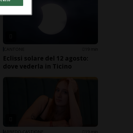
CANTONE
19 min
Eclissi solare del 12 agosto:
dove vederla in Ticino
ARBEDO-CASTIONE
19 min