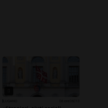
LUGANO
6 ore
6
13