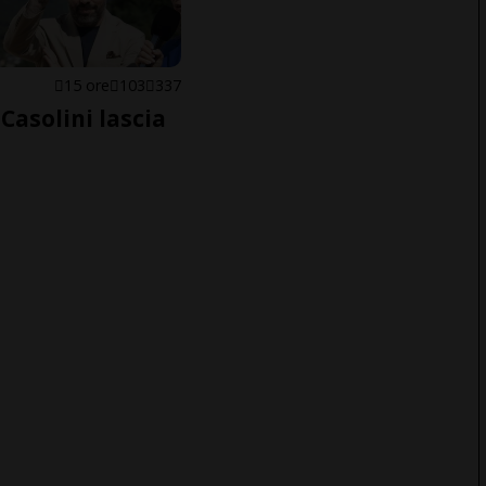
E
15 ore
103
337
Casolini lascia