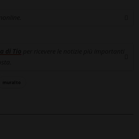
inonline.
a di Tio
per ricevere le notizie più importanti
osta.
muralto