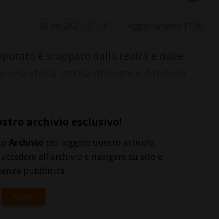
21 set 2021 - 11:14
Aggiornamento 17:36
putato è scappato dalla realtà e dalle
 una storia intrisa di bugie e dando la
e». Così ha esordito og...
ostro archivio esclusivo!
to
Archivio
per leggere questo articolo,
accedere all'archivio e navigare su sito e
senza pubblicità.
ACCEDI