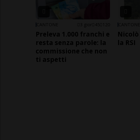
CANTONE
3 gior
45
120
CANTON
Preleva 1.000 franchi e
Nicolò 
resta senza parole: la
la RSI
commissione che non
ti aspetti