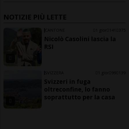
NOTIZIE PIÙ LETTE
CANTONE
1 gior
141
375
Nicolò Casolini lascia la
RSI
SVIZZERA
1 gior
99
139
Svizzeri in fuga
oltreconfine, lo fanno
soprattutto per la casa