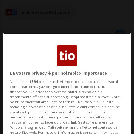
elaborata da Redazione
03 feb 2026 - 13:30
2
RIVERA - L’inverno 2025/2026 segna una
La vostra privacy è per noi molto importante
tappa importante per il Monte Tamaro: si
Noi e i nostri
594
partner archiviamo e accediamo ai dati personali,
come i dati di navigazione gli o identificatori univoci, sul tuo
tratta infatti del primo inverno di
dispositivo . Selezionando Accetto, abiliti le tecnologie di
tracciamento affinché supportino gli scopi mostrati alla voce "Noi e i
apertura dopo la riconversione della
nostri partner trattiamo i dati da fornire". Nel caso in cui queste
tecnologie dovessero essere disabilitate, alcuni contenuti e annunci
struttura a impianto
visualizzati potrebbero non essere rilevanti. Puoi accedere
nuovamente a questo menu per modificare le tue scelte o per
prevalentementeestivo del 2004. Una
revocare il consenso facendo clic sul link Gestisci le preferenze in
fondo alla pagina web.. Tali scelte avranno effetto nel contesto del
nostro Sito web. Per maggiori informazioni, consulta l'Informativa