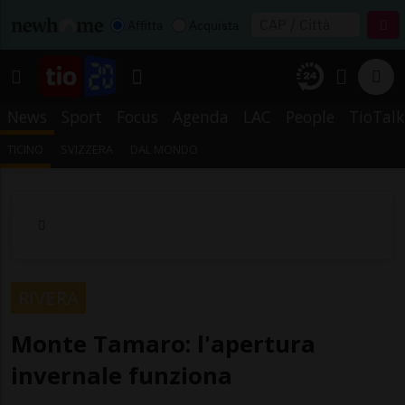
Affitta
Acquista
News
Sport
Focus
Agenda
LAC
People
TioTalk
TICINO
SVIZZERA
DAL MONDO
RIVERA
Monte Tamaro: l'apertura
invernale funziona