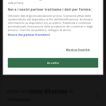
scelta strategica che sta già dando s...
sulla privacy.
Noi e i nostri partner trattiamo i dati per fornire:
🔐 Sblocca il nostro archivio
Utilizzare dati di geolocalizzazione precisi. Scansione attiva delle
caratteristiche del dispositivo ai fini dell’identificazione. Archiviare
esclusivo!
informazioni su dispositivo e/o accedervi. Pubblicità e contenuti
personalizzati, misurazione delle prestazioni dei contenuti e degli
annunci, ricerche sul pubblico, sviluppo di servizi.
Sottoscrivi un abbonamento
Archivio
per
Elenco dei partner (fornitori)
leggere questo articolo, oppure scegli
MyTioAbo
per accedere all'archivio e
Mostra finalità
navigare su sito e app senza pubblicità.
Accetto
ACCEDI
Entra nel
canale WhatsApp
di
Ticinonline.