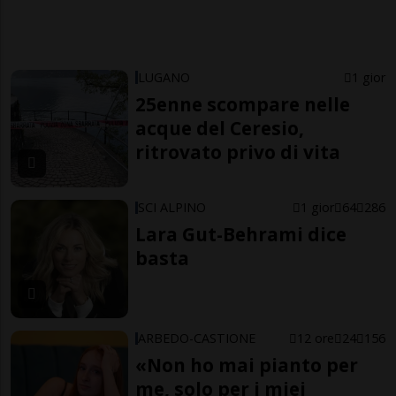
LUGANO
1 gior
25enne scompare nelle
acque del Ceresio,
ritrovato privo di vita
SCI ALPINO
1 gior
64
286
Lara Gut-Behrami dice
basta
ARBEDO-CASTIONE
12 ore
24
156
«Non ho mai pianto per
me, solo per i miei