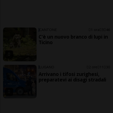
CANTONE
1 ora
3
46
C'è un nuovo branco di lupi in
Ticino
LUGANO
2 ore
11
30
Arrivano i tifosi zurighesi,
preparatevi ai disagi stradali