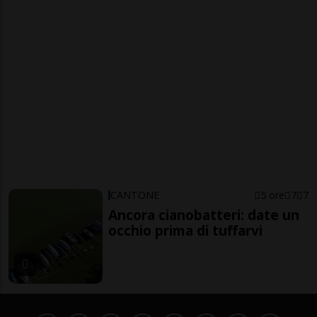
CANTONE
5 ore
7
7
Ancora cianobatteri: date un
occhio prima di tuffarvi