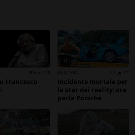
16 ore
18
SVIZZERA
2 gior
5
o Francesco
Incidente mortale per
i
la star dei reality: ora
parla Porsche