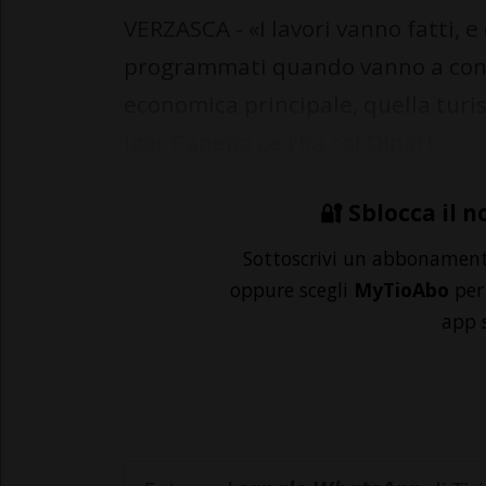
VERZASCA - «I lavori vanno fatti,
programmati quando vanno a cond
economica principale, quella turis
Igor Canepa ce l’ha col Dipart...
🔐 Sblocca il n
Sottoscrivi un abbonamen
oppure scegli
MyTioAbo
per 
app 