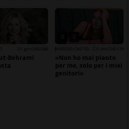
NO
1 gior
65
286
ARBEDO-CASTIONE
21 ore
24
159
ut-Behrami
«Non ho mai pianto
asta
per me, solo per i miei
genitori»