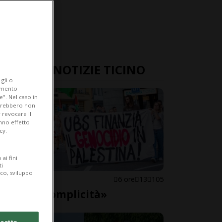
ULTIME NOTIZIE TICINO
gli o
iamento
e". Nel caso in
potrebbero non
 revocare il
anno effetto
cy.
ai fini
ti
ico, sviluppo
LOCARNO
6 ore
13
105
«Basta complicità»
cetto