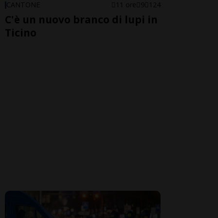
CANTONE
11 ore
9
124
C'è un nuovo branco di lupi in
Ticino