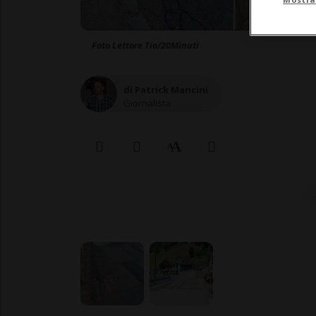
Foto Lettore Tio/20Minuti
di Patrick Mancini
Giornalista