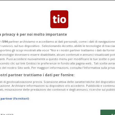
igliere comunale. La replica: «Ritardi a
n ci divertiamo a temporeggiare».
a privacy è per noi molto importante
ri
594
partner archiviamo e accediamo ai dati personali, come i dati di navigazione 
ri univoci, sul tuo dispositivo . Selezionando Accetto, abiliti le tecnologie di tracc
portino gli scopi mostrati alla voce "Noi e i nostri partner trattiamo i dati da fornir
tecnologie dovessero essere disabilitate, alcuni contenuti e annunci visualizzati 
vanti. Puoi accedere nuovamente a questo menu per modificare le tue scelte o per
endo clic sul link Gestisci le preferenze in fondo alla pagina web.. Tali scelte avr
o del nostro Sito web. Per maggiori informazioni, consulta l'Informativa sulla priva
ostri partner trattiamo i dati per fornire:
ati di geolocalizzazione precisi. Scansione attiva delle caratteristiche del dispositivo 
icazione. Archiviare informazioni su dispositivo e/o accedervi. Pubblicità e contenu
ati, misurazione delle prestazioni dei contenuti e degli annunci, ricerche sul pubbl
 partner (fornitori)
 finalità
Ac