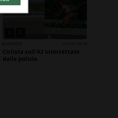
LUGANESE
9 ore
35
76
Ciclista sull'A2 intercettato
dalla polizia