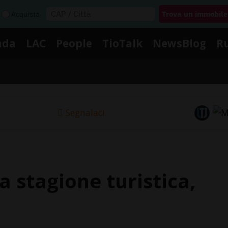
Acquista
nda
LAC
People
TioTalk
NewsBlog
R
Segnalaci
a stagione turistica,