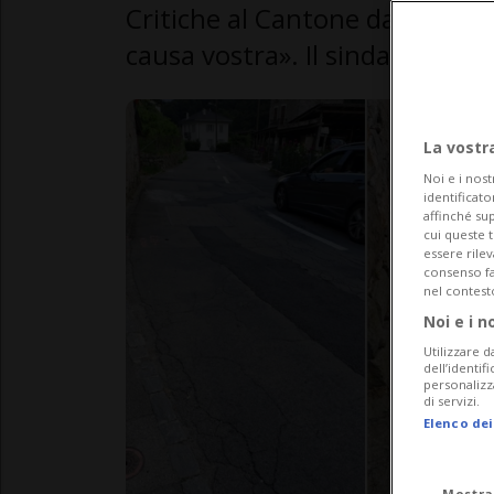
Critiche al Cantone da un cons
causa vostra». Il sindaco: «No
La vostr
Noi e i nost
identificato
affinché sup
cui queste 
essere rile
consenso fac
nel contest
Noi e i n
Utilizzare d
dell’identif
personalizz
di servizi.
Elenco dei
Mostra