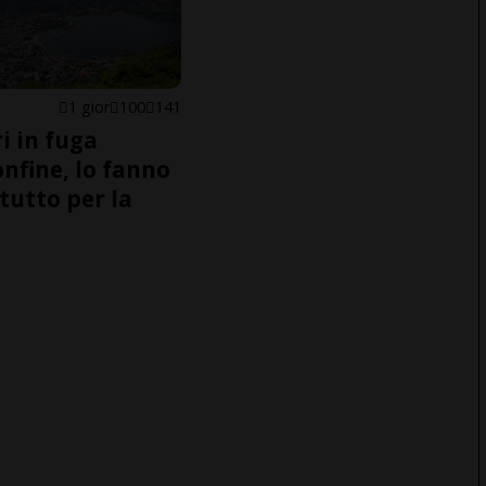
1 gior
100
141
i in fuga
onfine, lo fanno
tutto per la