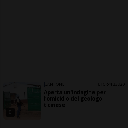
CANTONE
16 ore
3
20
Aperta un'indagine per
l'omicidio del geologo
ticinese