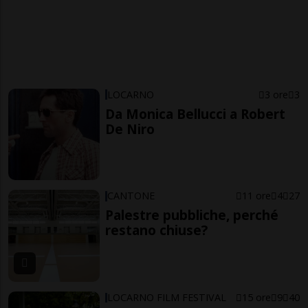
LOCARNO
3 ore
3
Da Monica Bellucci a Robert
De Niro
CANTONE
11 ore
4
27
Palestre pubbliche, perché
restano chiuse?
LOCARNO FILM FESTIVAL
15 ore
9
40