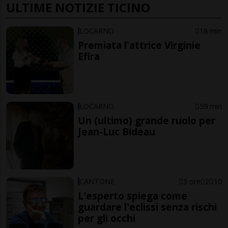
ULTIME NOTIZIE TICINO
LOCARNO
18 min
Premiata l'attrice Virginie
Efira
LOCARNO
59 min
Un (ultimo) grande ruolo per
Jean-Luc Bideau
CANTONE
3 ore
2
10
L'esperto spiega come
guardare l'eclissi senza rischi
per gli occhi