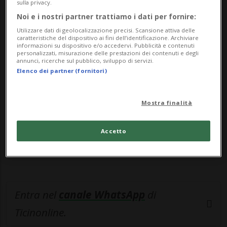
lo scorso novembre ...
sulla privacy.
Noi e i nostri partner trattiamo i dati per fornire:
🔐 Sblocca il nostro archivio
Utilizzare dati di geolocalizzazione precisi. Scansione attiva delle
caratteristiche del dispositivo ai fini dell’identificazione. Archiviare
informazioni su dispositivo e/o accedervi. Pubblicità e contenuti
esclusivo!
personalizzati, misurazione delle prestazioni dei contenuti e degli
annunci, ricerche sul pubblico, sviluppo di servizi.
Sottoscrivi un abbonamento
Archivio
per
Elenco dei partner (fornitori)
leggere questo articolo, oppure scegli
MyTioAbo
per accedere all'archivio e
Mostra finalità
navigare su sito e app senza pubblicità.
Accetto
ACCEDI
Entra nel
canale WhatsApp
di
Ticinonline.