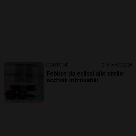
CANTONE
16 ore
22
26
Febbre da eclissi alle stelle:
occhiali introvabili