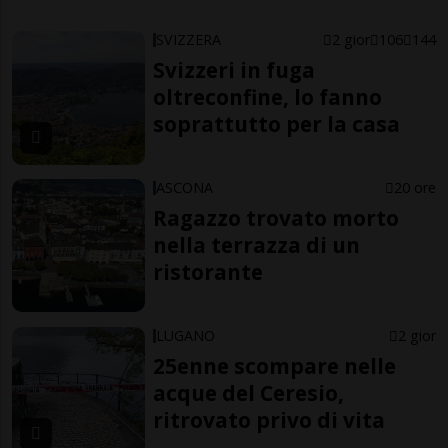
SVIZZERA
2 gior
106
144
Svizzeri in fuga
oltreconfine, lo fanno
soprattutto per la casa
ASCONA
20 ore
Ragazzo trovato morto
nella terrazza di un
ristorante
LUGANO
2 gior
25enne scompare nelle
acque del Ceresio,
ritrovato privo di vita