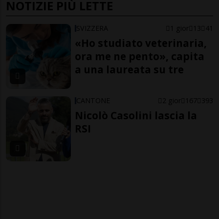
NOTIZIE PIÙ LETTE
SVIZZERA
1 gior
13
41
«Ho studiato veterinaria,
ora me ne pento», capita
a una laureata su tre
CANTONE
2 gior
167
393
Nicolò Casolini lascia la
RSI