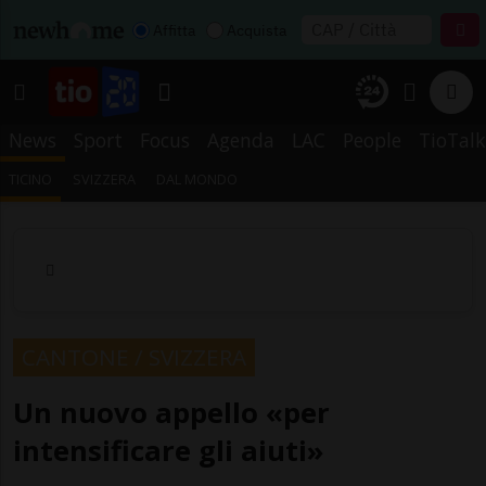
Affitta
Acquista
News
Sport
Focus
Agenda
LAC
People
TioTalk
TICINO
SVIZZERA
DAL MONDO
CANTONE / SVIZZERA
Un nuovo appello «per
intensificare gli aiuti»