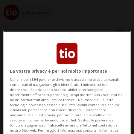
di Redazione
12 mar 2024 - 07:04
LUGANO - La Catena della Solidarietà
La vostra privacy è per noi molto importante
Noi e i nostri
594
partner archiviamo e accediamo ai dati personali,
lancia un appello alle donazioni per
come i dati di navigazione gli o identificatori univoci, sul tuo
dispositivo . Selezionando Accetto, abiliti le tecnologie di
proseguire nel sostegno alle vittime del
tracciamento affinché supportino gli scopi mostrati alla voce "Noi e i
nostri partner trattiamo i dati da fornire". Nel caso in cui queste
conflitto in corso dall'autunno in
tecnologie dovessero essere disabilitate, alcuni contenuti e annunci
visualizzati potrebbero non essere rilevanti. Puoi accedere
particolare nella Striscia di Gaza.La
nuovamente a questo menu per modificare le tue scelte o per
revocare il consenso facendo clic sul link Gestisci le preferenze in
campagna di solidarietà era stata aperta
fondo alla pagina web.. Tali scelte avranno effetto nel contesto del
nostro Sito web. Per maggiori informazioni, consulta l'Informativa