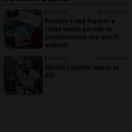
CANTONE
3 gior
45
121
Preleva 1.000 franchi e
resta senza parole: la
commissione che non ti
aspetti
CANTONE
16 ore
110
351
Nicolò Casolini lascia la
RSI