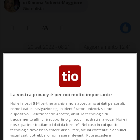
di Simona Roberti-Maggiore
Giornalista
20 set 2022 - 08:21
Aggiornamento 12:41
LUGANO - Rapporti completi, con
un'allieva. Ma anche toccamenti con una
seconda, sua amica. Sono almeno due le
La vostra privacy è per noi molto importante
minori di 16 anni con le quali il direttore di
Noi e i nostri
594
partner archiviamo e accediamo ai dati personali,
una scuola media del Luganese, arrestato
come i dati di navigazione gli o identificatori univoci, sul tuo
dispositivo . Selezionando Accetto, abiliti le tecnologie di
lo scorso 7 settembre, avrebbe compiuto
tracciamento affinché supportino gli scopi mostrati alla voce "Noi e i
nostri partner trattiamo i dati da fornire". Nel caso in cui queste
...
tecnologie dovessero essere disabilitate, alcuni contenuti e annunci
visualizzati potrebbero non essere rilevanti. Puoi accedere