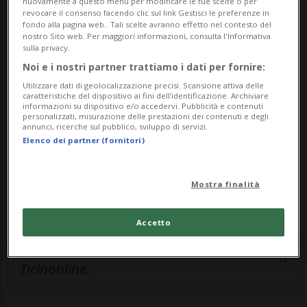
nuovamente a questo menu per modificare le tue scelte o per
revocare il consenso facendo clic sul link Gestisci le preferenze in
🔐 Sblocca il nostro archivio
fondo alla pagina web.. Tali scelte avranno effetto nel contesto del
nostro Sito web. Per maggiori informazioni, consulta l'Informativa
esclusivo!
sulla privacy.
Noi e i nostri partner trattiamo i dati per fornire:
Sottoscrivi un abbonamento
Archivio
per
Utilizzare dati di geolocalizzazione precisi. Scansione attiva delle
caratteristiche del dispositivo ai fini dell’identificazione. Archiviare
leggere questo articolo, oppure scegli
informazioni su dispositivo e/o accedervi. Pubblicità e contenuti
MyTioAbo
per accedere all'archivio e
personalizzati, misurazione delle prestazioni dei contenuti e degli
annunci, ricerche sul pubblico, sviluppo di servizi.
navigare su sito e app senza pubblicità.
Elenco dei partner (fornitori)
ACCEDI
Mostra finalità
Accetto
Entra nel
canale WhatsApp
di
Ticinonline.