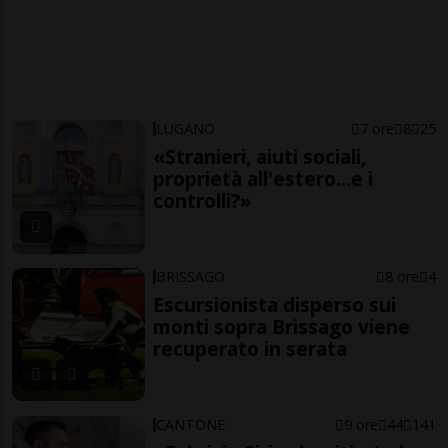
LUGANO
7 ore
8
25
«Stranieri, aiuti sociali,
proprietà all'estero...e i
controlli?»
BRISSAGO
8 ore
4
Escursionista disperso sui
monti sopra Brissago viene
recuperato in serata
CANTONE
9 ore
44
141