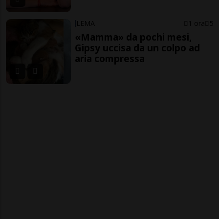
LEMA
1 ora
5
«Mamma» da pochi mesi,
Gipsy uccisa da un colpo ad
aria compressa