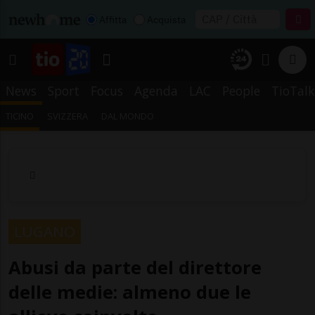
Affitta
Acquista
News
Sport
Focus
Agenda
LAC
People
TioTalk
TICINO
SVIZZERA
DAL MONDO
LUGANO
Abusi da parte del direttore
delle medie: almeno due le