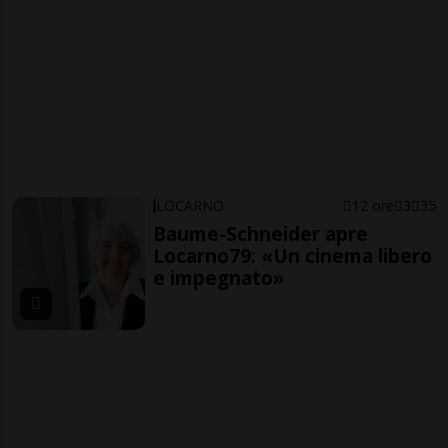
LOCARNO
12 ore
3
35
Baume-Schneider apre
Locarno79: «Un cinema libero
e impegnato»