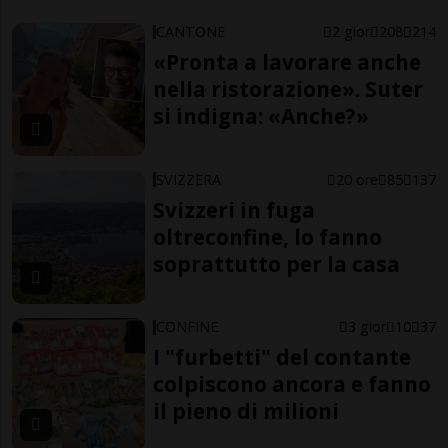
CANTONE
2 gior
208
214
«Pronta a lavorare anche
nella ristorazione». Suter
si indigna: «Anche?»
SVIZZERA
20 ore
85
137
Svizzeri in fuga
oltreconfine, lo fanno
soprattutto per la casa
CONFINE
3 gior
10
37
I "furbetti" del contante
colpiscono ancora e fanno
il pieno di milioni