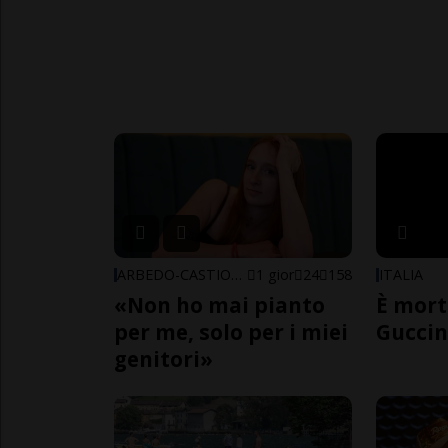
ARBEDO-CASTIONE
1 gior
24
158
ITALIA
«Non ho mai pianto
È mort
per me, solo per i miei
Guccin
genitori»