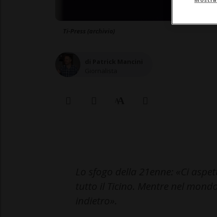
Ti-Press (archivio)
di Patrick Mancini
Giornalista
Lo sfogo della 21enne: «Ci aspet
tutto il Ticino. Mentre nel mond
indietro».