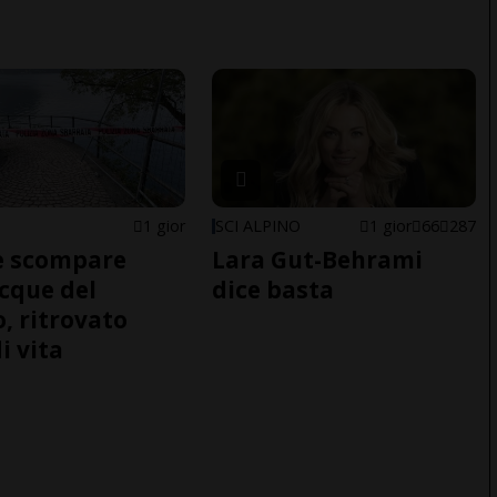
1 gior
SCI ALPINO
1 gior
66
287
e scompare
Lara Gut-Behrami
acque del
dice basta
o, ritrovato
i vita