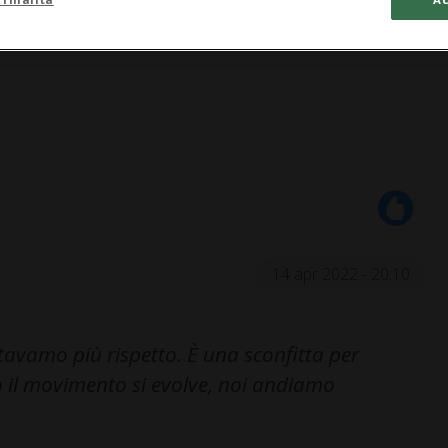
14 apr 2022 - 20:10
tavamo più rispetto. È una sconfitta per
o il movimento si evolve, noi andiamo