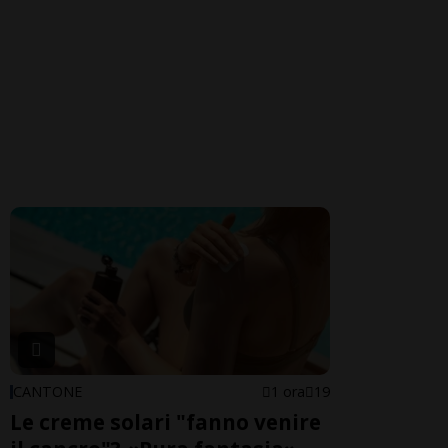
CANTONE
1 ora
19
Le creme solari "fanno venire