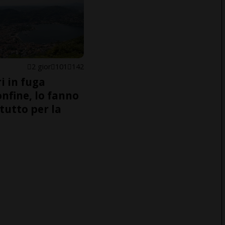
2 gior
101
142
i in fuga
onfine, lo fanno
tutto per la