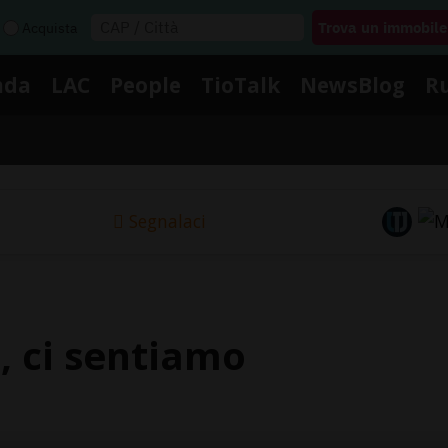
Acquista
nda
LAC
People
TioTalk
NewsBlog
R
Segnalaci
, ci sentiamo