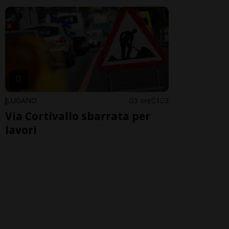
LUGANO
3 ore
1
3
Via Cortivallo sbarrata per
lavori