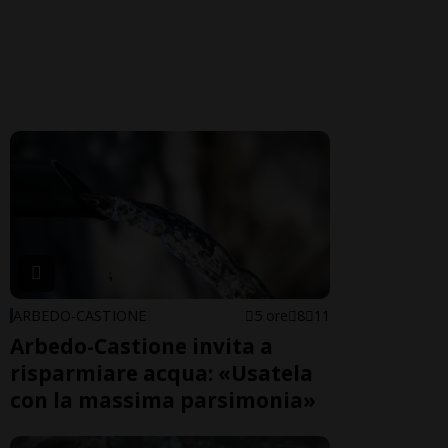
ARBEDO-CASTIONE
5 ore
8
11
Arbedo-Castione invita a
risparmiare acqua: «Usatela
con la massima parsimonia»