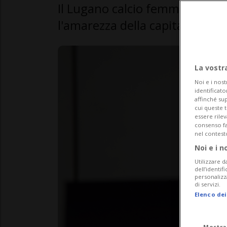
Il Lugano calcio femminile abb
l'amarezza della capitana Sara 
La vostr
Noi e i nost
identificato
affinché sup
cui queste 
essere rile
consenso fac
nel contest
Noi e i n
Utilizzare d
dell’identif
personalizz
di servizi.
Elenco dei
Mostra