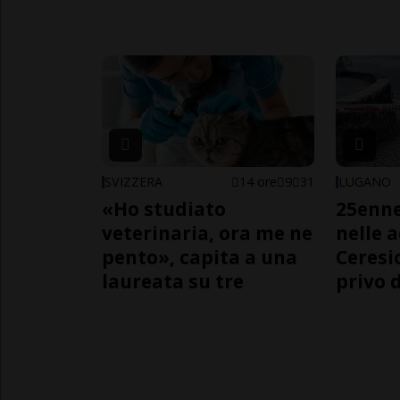
SVIZZERA
14 ore
9
31
LUGANO
«Ho studiato
25enn
veterinaria, ora me ne
nelle 
pento», capita a una
Ceresi
laureata su tre
privo d