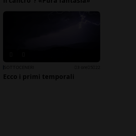
il cancro"? «Pura fantasia»
SOTTOCENERI
3 ore
5
22
Ecco i primi temporali