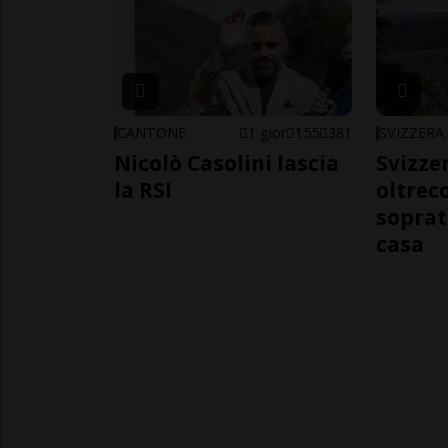
CANTONE
1 gior
155
381
SVIZZERA
Nicolò Casolini lascia
Svizzer
la RSI
oltrec
soprat
casa