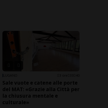
LUGANO
3 ore
33
40
Sale vuote e catene alle porte
del MAT: «Grazie alla Città per
la chiusura mentale e
culturale»