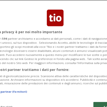
andona di colpo la serie A. Tutta
Tonelli.
a privacy è per noi molto importante
ri
594
partner archiviamo e accediamo ai dati personali, come i dati di navigazione 
ri univoci, sul tuo dispositivo . Selezionando Accetto, abiliti le tecnologie di tracc
portino gli scopi mostrati alla voce "Noi e i nostri partner trattiamo i dati da fornir
tecnologie dovessero essere disabilitate, alcuni contenuti e annunci visualizzati 
vanti. Puoi accedere nuovamente a questo menu per modificare le tue scelte o per
endo clic sul link Gestisci le preferenze in fondo alla pagina web.. Tali scelte avr
o del nostro Sito web. Per maggiori informazioni, consulta l'Informativa sulla priva
ostri partner trattiamo i dati per fornire:
ati di geolocalizzazione precisi. Scansione attiva delle caratteristiche del dispositivo 
icazione. Archiviare informazioni su dispositivo e/o accedervi. Pubblicità e contenu
ati, misurazione delle prestazioni dei contenuti e degli annunci, ricerche sul pubbl
 partner (fornitori)
 finalità
Ac