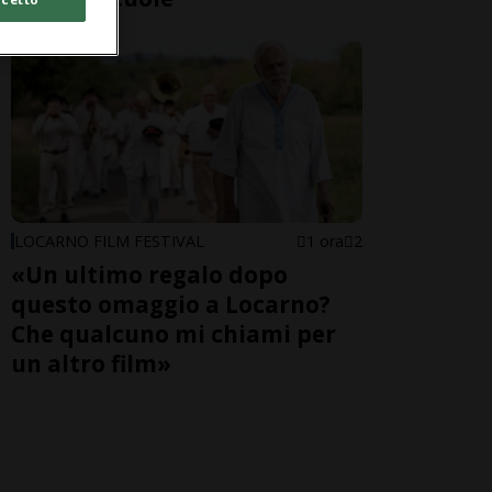
LOCARNO FILM FESTIVAL
1 ora
2
«Un ultimo regalo dopo
questo omaggio a Locarno?
Che qualcuno mi chiami per
un altro film»