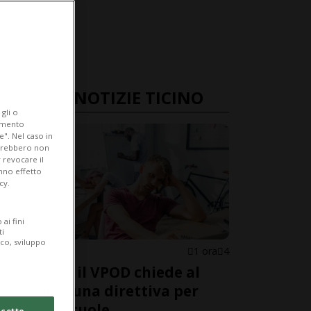
ULTIME NOTIZIE TICINO
gli o
iamento
e". Nel caso in
potrebbero non
 revocare il
anno effetto
cy.
ai fini
ti
ico, sviluppo
CANTONE
1 ora
4
Canicola: il VPOD chiede al
Governo una direttiva per
Stato e scuole
cetto