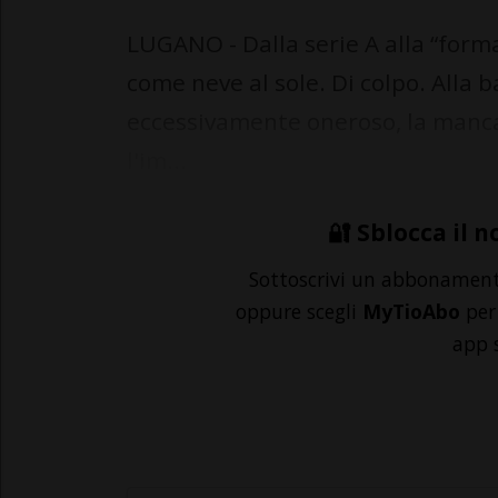
LUGANO - Dalla serie A alla “forma
come neve al sole. Di colpo. Alla 
eccessivamente oneroso, la manca
l'im...
🔐 Sblocca il n
Sottoscrivi un abbonamen
oppure scegli
MyTioAbo
per 
app 