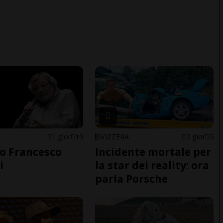
1 gior
19
SVIZZERA
2 gior
5
o Francesco
Incidente mortale per
i
la star dei reality: ora
parla Porsche