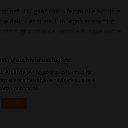
zione”. Il Lugano calcio femminile svanisce
base della decisione, l'impegno economico
nza di giocatrici del posto e dunque anche
ostro archivio esclusivo!
to
Archivio
per leggere questo articolo,
accedere all'archivio e navigare su sito e
senza pubblicità.
ACCEDI