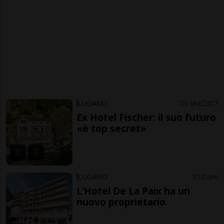
LUGANO
1 ora
3
7
Ex Hotel Fischer: il suo futuro
«è top secret»
LUGANO
10 ore
L’Hotel De La Paix ha un
nuovo proprietario