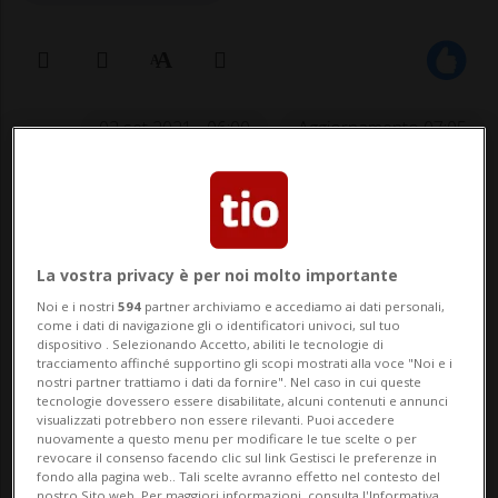
02 set 2021 - 06:00
Aggiornamento 07:05
Nasce Circular Lugano, un progetto
per evitare gli sprechi
La vostra privacy è per noi molto importante
Noi e i nostri
594
partner archiviamo e accediamo ai dati personali,
CADEMPINO - Luca e Mirco De Savelli,
come i dati di navigazione gli o identificatori univoci, sul tuo
dispositivo . Selezionando Accetto, abiliti le tecnologie di
tracciamento affinché supportino gli scopi mostrati alla voce "Noi e i
venticinquenni studenti universitari
nostri partner trattiamo i dati da fornire". Nel caso in cui queste
tecnologie dovessero essere disabilitate, alcuni contenuti e annunci
originari di Cadempino, hanno fondato
visualizzati potrebbero non essere rilevanti. Puoi accedere
nuovamente a questo menu per modificare le tue scelte o per
Circular Lugano, un progetto che mira a
revocare il consenso facendo clic sul link Gestisci le preferenze in
fondo alla pagina web.. Tali scelte avranno effetto nel contesto del
sconfiggere gli sperperi e diffondere una
nostro Sito web. Per maggiori informazioni, consulta l'Informativa