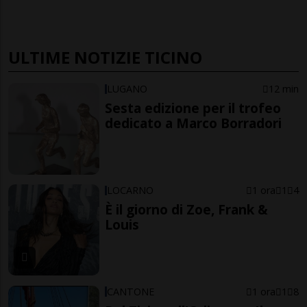
ULTIME NOTIZIE TICINO
LUGANO
12 min
Sesta edizione per il trofeo
dedicato a Marco Borradori
LOCARNO
1 ora
1
4
È il giorno di Zoe, Frank &
Louis
CANTONE
1 ora
1
8