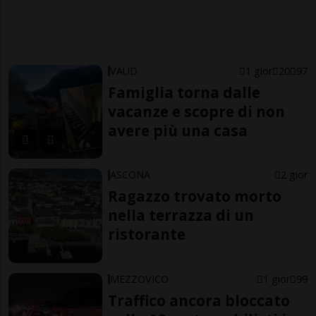
VAUD
1 gior
20
97
Famiglia torna dalle
vacanze e scopre di non
avere più una casa
ASCONA
2 gior
Ragazzo trovato morto
nella terrazza di un
ristorante
MEZZOVICO
1 gior
99
Traffico ancora bloccato