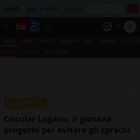
Affitta
Acquista
News
Sport
Focus
Agenda
LAC
People
TioTalk
TICINO
SVIZZERA
DAL MONDO
CADEMPINO
Circular Lugano, il giovane
progetto per evitare gli sprechi