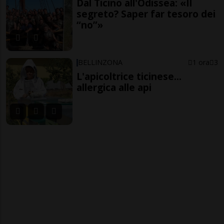
Dal Ticino all'Odissea: «Il
segreto? Saper far tesoro dei
“no”»
BELLINZONA
1 ora
3
L'apicoltrice ticinese...
allergica alle api