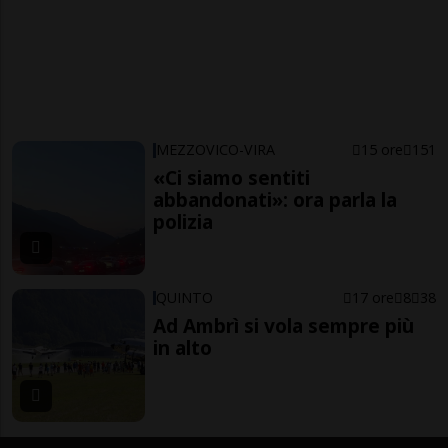
MEZZOVICO-VIRA
15 ore
151
«Ci siamo sentiti
abbandonati»: ora parla la
polizia
QUINTO
17 ore
8
38
Ad Ambrì si vola sempre più
in alto