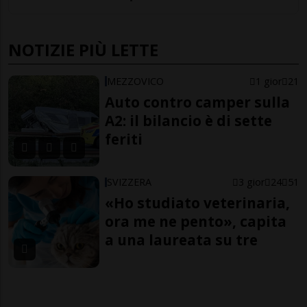
NOTIZIE PIÙ LETTE
MEZZOVICO
1 gior
21
Auto contro camper sulla
A2: il bilancio è di sette
feriti
SVIZZERA
3 gior
24
51
«Ho studiato veterinaria,
ora me ne pento», capita
a una laureata su tre