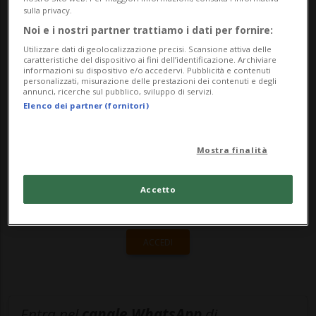
sulla privacy.
maggiore consapevolezza riguardo
Noi e i nostri partner trattiamo i dati per fornire:
l’economia circol...
Utilizzare dati di geolocalizzazione precisi. Scansione attiva delle
caratteristiche del dispositivo ai fini dell’identificazione. Archiviare
informazioni su dispositivo e/o accedervi. Pubblicità e contenuti
personalizzati, misurazione delle prestazioni dei contenuti e degli
🔐 Sblocca il nostro archivio
annunci, ricerche sul pubblico, sviluppo di servizi.
Elenco dei partner (fornitori)
esclusivo!
Sottoscrivi un abbonamento
Archivio
per
Mostra finalità
leggere questo articolo, oppure scegli
MyTioAbo
per accedere all'archivio e
Accetto
navigare su sito e app senza pubblicità.
ACCEDI
Entra nel
canale WhatsApp
di