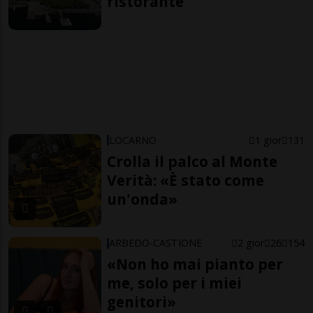
ristorante
LOCARNO
1 gior
131
Crolla il palco al Monte
Verità: «È stato come
un'onda»
ARBEDO-CASTIONE
2 gior
26
154
«Non ho mai pianto per
me, solo per i miei
genitori»