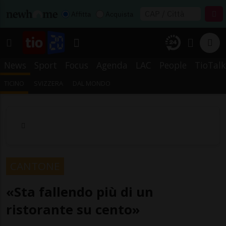
Affitta
Acquista
News
Sport
Focus
Agenda
LAC
People
TioTalk
TICINO
SVIZZERA
DAL MONDO
CANTONE
«Sta fallendo più di un
ristorante su cento»