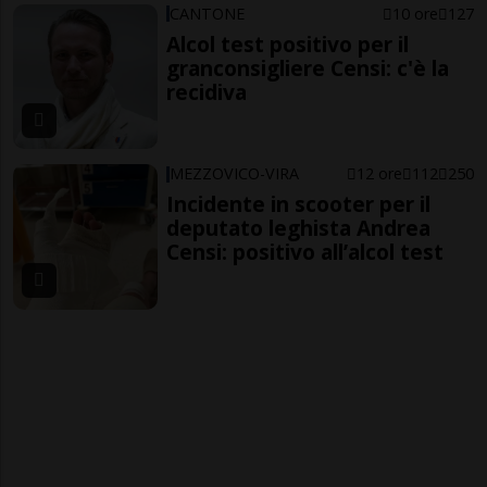
CANTONE
10 ore
127
Alcol test positivo per il
granconsigliere Censi: c'è la
recidiva
MEZZOVICO-VIRA
12 ore
112
250
Incidente in scooter per il
deputato leghista Andrea
Censi: positivo all’alcol test