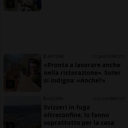
CANTONE
2 gior
208
213
«Pronta a lavorare anche
nella ristorazione». Suter
si indigna: «Anche?»
SVIZZERA
22 ore
89
137
Svizzeri in fuga
oltreconfine, lo fanno
soprattutto per la casa