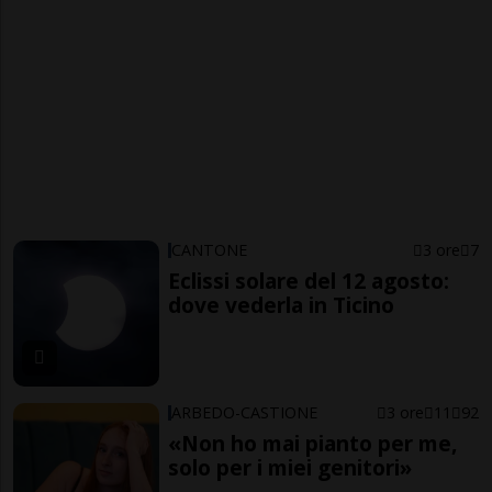
CANTONE
3 ore
7
Eclissi solare del 12 agosto:
dove vederla in Ticino
ARBEDO-CASTIONE
3 ore
11
92
«Non ho mai pianto per me,
solo per i miei genitori»