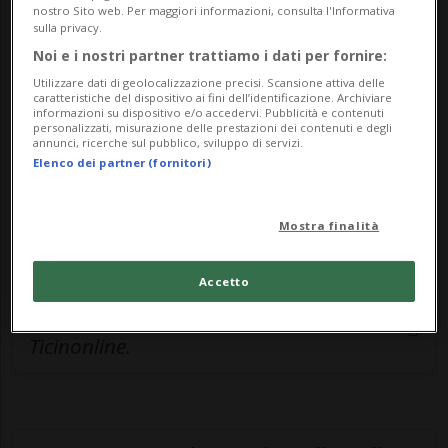
nostro Sito web. Per maggiori informazioni, consulta l'Informativa
esclusivo!
sulla privacy.
Noi e i nostri partner trattiamo i dati per fornire:
Sottoscrivi un abbonamento
Archivio
per
Utilizzare dati di geolocalizzazione precisi. Scansione attiva delle
leggere questo articolo, oppure scegli
caratteristiche del dispositivo ai fini dell’identificazione. Archiviare
informazioni su dispositivo e/o accedervi. Pubblicità e contenuti
MyTioAbo
per accedere all'archivio e
personalizzati, misurazione delle prestazioni dei contenuti e degli
annunci, ricerche sul pubblico, sviluppo di servizi.
navigare su sito e app senza pubblicità.
Elenco dei partner (fornitori)
ACCEDI
Mostra finalità
Accetto
Entra nel
canale WhatsApp
di
Ticinonline.