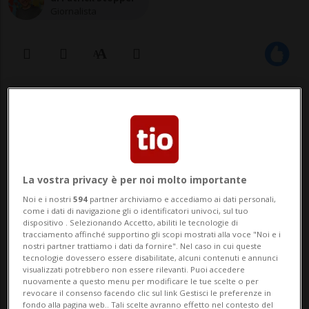
Giornalista
16 mar 2020 - 06:03
Aggiornamento 10:48
LUGANO - «In questo momento è
importantissimo proteggere le persone
La vostra privacy è per noi molto importante
più fragili, gli ammalati e i nostri anziani,
Noi e i nostri
594
partner archiviamo e accediamo ai dati personali,
rassicurandoli e non esponendoli a
come i dati di navigazione gli o identificatori univoci, sul tuo
dispositivo . Selezionando Accetto, abiliti le tecnologie di
possibili contagi. E invito caldamente tutti
tracciamento affinché supportino gli scopi mostrati alla voce "Noi e i
nostri partner trattiamo i dati da fornire". Nel caso in cui queste
gli anziani e le persone fragili a n...
tecnologie dovessero essere disabilitate, alcuni contenuti e annunci
visualizzati potrebbero non essere rilevanti. Puoi accedere
nuovamente a questo menu per modificare le tue scelte o per
revocare il consenso facendo clic sul link Gestisci le preferenze in
🔐 Sblocca il nostro archivio
fondo alla pagina web.. Tali scelte avranno effetto nel contesto del