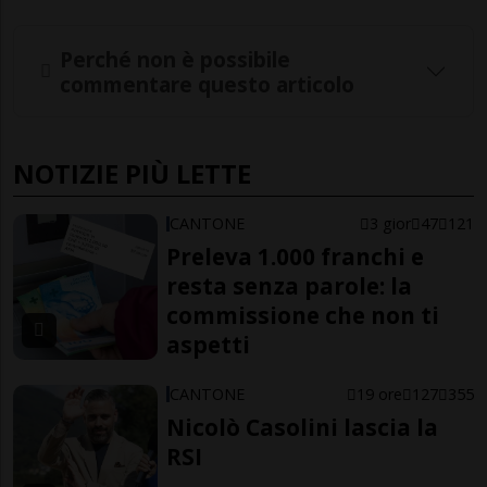
Perché non è possibile
commentare questo articolo
NOTIZIE PIÙ LETTE
CANTONE
3 gior
47
121
Preleva 1.000 franchi e
resta senza parole: la
commissione che non ti
aspetti
CANTONE
19 ore
127
355
Nicolò Casolini lascia la
RSI