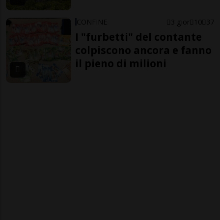
CONFINE
3 gior
10
37
I "furbetti" del contante
colpiscono ancora e fanno
il pieno di milioni