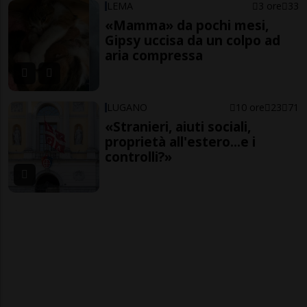
LEMA
3 ore
33
«Mamma» da pochi mesi,
Gipsy uccisa da un colpo ad
aria compressa
LUGANO
10 ore
23
71
«Stranieri, aiuti sociali,
proprietà all'estero...e i
controlli?»