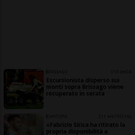
BRISSAGO
10 ore
8
Escursionista disperso sui
monti sopra Brissago viene
recuperato in serata
CANTONE
11 ore
51
192
«Fabrizio Sirica ha ritirato la
propria disponibilità a