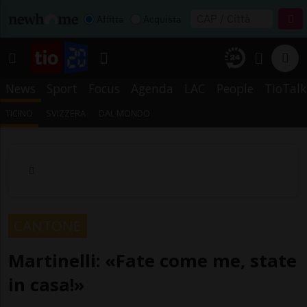
Affitta
Acquista
News
Sport
Focus
Agenda
LAC
People
TioTalk
TICINO
SVIZZERA
DAL MONDO
CANTONE
Martinelli: «Fate come me, state
in casa!»