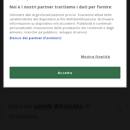
Noi e i nostri partner trattiamo i dati per fornire:
🔐 Sblocca il nostro archivio
Utilizzare dati di geolocalizzazione precisi. Scansione attiva delle
caratteristiche del dispositivo ai fini dell’identificazione. Archiviare
esclusivo!
informazioni su dispositivo e/o accedervi. Pubblicità e contenuti
personalizzati, misurazione delle prestazioni dei contenuti e degli
annunci, ricerche sul pubblico, sviluppo di servizi.
Sottoscrivi un abbonamento
Archivio
per
Elenco dei partner (fornitori)
leggere questo articolo, oppure scegli
MyTioAbo
per accedere all'archivio e
Mostra finalità
navigare su sito e app senza pubblicità.
Accetto
ACCEDI
Entra nel
canale WhatsApp
di
Ticinonline.