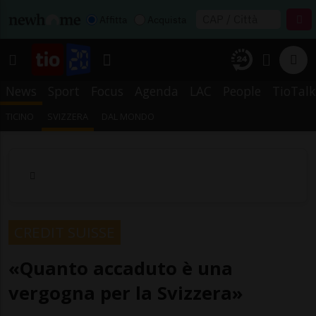
Affitta
Acquista
News
Sport
Focus
Agenda
LAC
People
TioTalk
TICINO
SVIZZERA
DAL MONDO
CREDIT SUISSE
«Quanto accaduto è una
vergogna per la Svizzera»