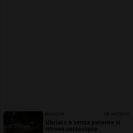
ARGOVIA
8 ore
3
16
Ubriaco e senza patente si
ritrova sottosopra