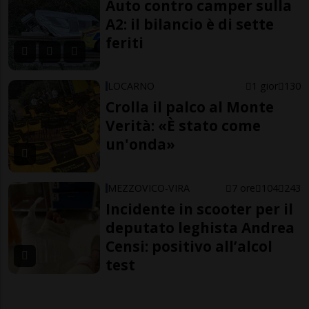
Auto contro camper sulla
A2: il bilancio è di sette
feriti
LOCARNO
1 gior
130
Crolla il palco al Monte
Verità: «È stato come
un'onda»
MEZZOVICO-VIRA
7 ore
104
243
Incidente in scooter per il
deputato leghista Andrea
Censi: positivo all’alcol
test