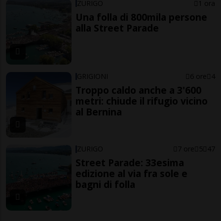
ZURIGO
1 ora
Una folla di 800mila persone
alla Street Parade
GRIGIONI
6 ore
4
Troppo caldo anche a 3'600
metri: chiude il rifugio vicino
al Bernina
ZURIGO
7 ore
5
47
Street Parade: 33esima
edizione al via fra sole e
bagni di folla