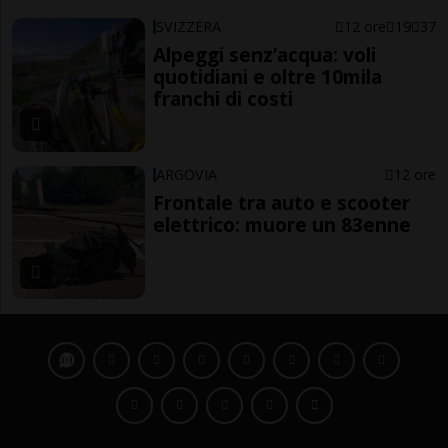
SVIZZERA
12 ore
19
37
Alpeggi senz’acqua: voli
quotidiani e oltre 10mila
franchi di costi
ARGOVIA
12 ore
Frontale tra auto e scooter
elettrico: muore un 83enne