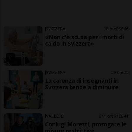
SVIZZERA
8 ore
9
46
«Non c'è scusa per i morti di
caldo in Svizzera»
SVIZZERA
9 ore
5
La carenza di insegnanti in
Svizzera tende a diminuire
VALLESE
11 ore
15
41
Coniugi Moretti, prorogate le
misure restrittive