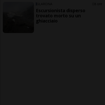
GLARONA
8 ore
Escursionista disperso
trovato morto su un
ghiacciaio