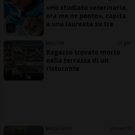
«Ho studiato veterinaria,
ora me ne pento», capita
a una laureata su tre
ASCONA
1 gior
Ragazzo trovato morto
nella terrazza di un
ristorante
MEZZOVICO
3 ore
12