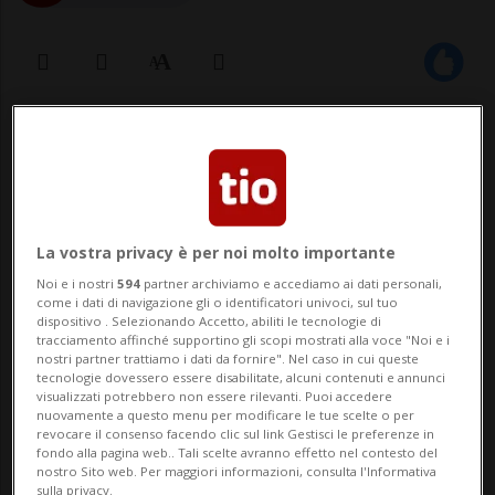
19 mar 2023 - 20:28
Aggiornamento 20 mar 2023 - 10:12
24
BERNA - Arrivano le prime reazioni da
La vostra privacy è per noi molto importante
parte della politica in merito
Noi e i nostri
594
partner archiviamo e accediamo ai dati personali,
come i dati di navigazione gli o identificatori univoci, sul tuo
all'acquisizione di Credit Suisse de parte di
dispositivo . Selezionando Accetto, abiliti le tecnologie di
tracciamento affinché supportino gli scopi mostrati alla voce "Noi e i
Ubs. E i pareri sono uniti nella rabbia e
nostri partner trattiamo i dati da fornire". Nel caso in cui queste
tecnologie dovessero essere disabilitate, alcuni contenuti e annunci
nella frustrazione. Partito socialista - Il
visualizzati potrebbero non essere rilevanti. Puoi accedere
nuovamente a questo menu per modificare le tue scelte o per
copresidente del Partito socialista
revocare il consenso facendo clic sul link Gestisci le preferenze in
fondo alla pagina web.. Tali scelte avranno effetto nel contesto del
svizzer...
nostro Sito web. Per maggiori informazioni, consulta l'Informativa
sulla privacy.