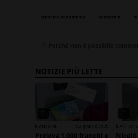
crescita economica
economia
pi
Perché non è possibile commen
NOTIZIE PIÙ LETTE
CANTONE
2 gior
45
120
CANTON
Preleva 1.000 franchi e
Nicolò 