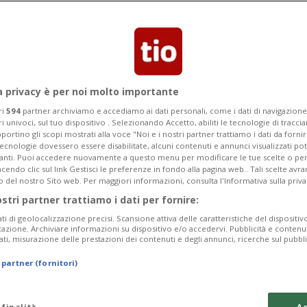
a privacy è per noi molto importante
ri
594
partner archiviamo e accediamo ai dati personali, come i dati di navigazione 
ri univoci, sul tuo dispositivo . Selezionando Accetto, abiliti le tecnologie di tracc
portino gli scopi mostrati alla voce "Noi e i nostri partner trattiamo i dati da fornir
tecnologie dovessero essere disabilitate, alcuni contenuti e annunci visualizzati 
vanti. Puoi accedere nuovamente a questo menu per modificare le tue scelte o per
endo clic sul link Gestisci le preferenze in fondo alla pagina web.. Tali scelte avr
o del nostro Sito web. Per maggiori informazioni, consulta l'Informativa sulla priva
ostri partner trattiamo i dati per fornire:
ati di geolocalizzazione precisi. Scansione attiva delle caratteristiche del dispositivo 
icazione. Archiviare informazioni su dispositivo e/o accedervi. Pubblicità e contenu
ati, misurazione delle prestazioni dei contenuti e degli annunci, ricerche sul pubbl
 partner (fornitori)
 finalità
Ac