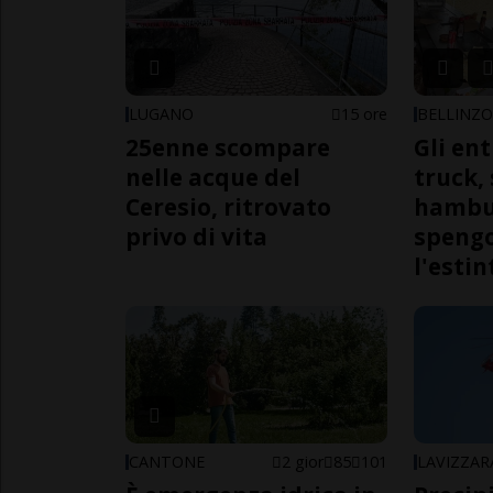
LUGANO
15 ore
BELLINZ
25enne scompare
Gli en
nelle acque del
truck,
Ceresio, ritrovato
hambur
privo di vita
spengo
l'estin
CANTONE
2 gior
85
101
LAVIZZAR