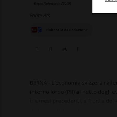
Depositphotos (nd3000)
Fonte Ats
elaborata da Redazione
BERNA - L'economia svizzera ralle
interno lordo (Pil) al netto degli e
tre mesi precedenti, a fronte del 
dell'anno. Il dato, una p...