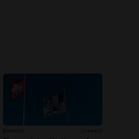
GRIGIONI
14 ore
2