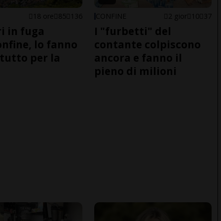
18 ore
85
136
CONFINE
2 gior
10
37
i in fuga
I "furbetti" del
onfine, lo fanno
contante colpiscono
tutto per la
ancora e fanno il
pieno di milioni