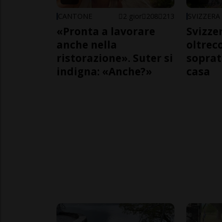
CANTONE
2 gior
208
213
SVIZZERA
«Pronta a lavorare
Svizzer
anche nella
oltrec
ristorazione». Suter si
soprat
indigna: «Anche?»
casa