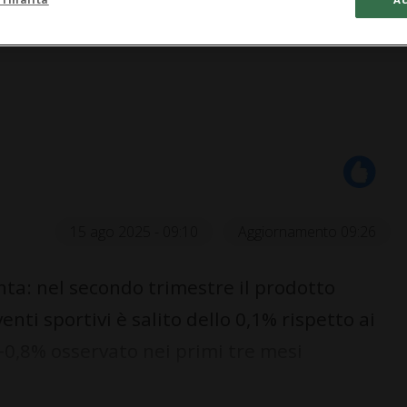
15 ago 2025 - 09:10
Aggiornamento 09:26
nta: nel secondo trimestre il prodotto
venti sportivi è salito dello 0,1% rispetto ai
+0,8% osservato nei primi tre mesi