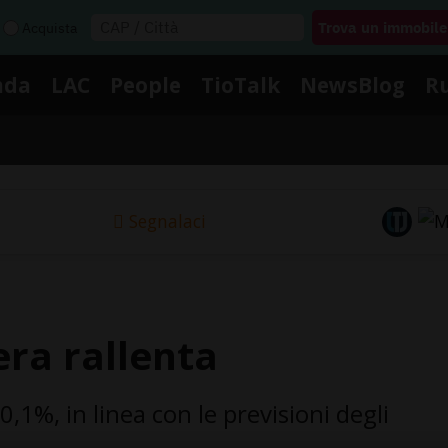
Acquista
nda
LAC
People
TioTalk
NewsBlog
R
Segnalaci
era rallenta
 0,1%, in linea con le previsioni degli