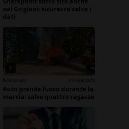
Sharepoint sotto tiro anche
nei Grigioni: sicurezza salva i
dati
SAN GALLO
14 ore
2
12
Auto prende fuoco durante la
marcia: salve quattro ragazze