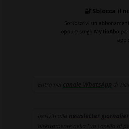
🔐 Sblocca il n
Sottoscrivi un abbonamen
oppure scegli
MyTioAbo
per 
app 
Entra nel
canale WhatsApp
di Tic
Iscriviti alla
newsletter giornalier
direttamente nella tua casella di p