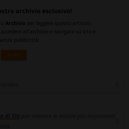
ostro archivio esclusivo!
to
Archivio
per leggere questo articolo,
accedere all'archivio e navigare su sito e
senza pubblicità.
ACCEDI
inonline.
a di Tio
per ricevere le notizie più importanti
osta.