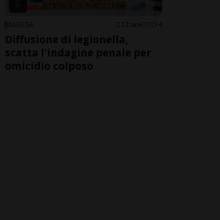
BASILEA
12 ore
1
14
Diffusione di legionella,
scatta l'indagine penale per
omicidio colposo