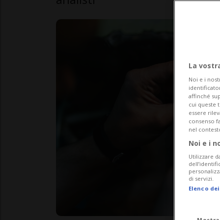
La vostr
Noi e i nost
identificato
affinché sup
cui queste 
essere rile
consenso fac
nel contest
Noi e i n
Utilizzare d
dell’identif
personalizz
di servizi.
Elenco dei
Mostra