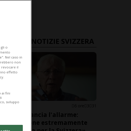
ULTIME NOTIZIE SVIZZERA
gli o
iamento
e". Nel caso in
potrebbero non
 revocare il
anno effetto
cy.
ai fini
ti
ico, sviluppo
SVIZZERA
6 ore
3
31
Blocher lancia l'allarme:
«Situazione estremamente
pericolosa per la Svizzera»
cetto