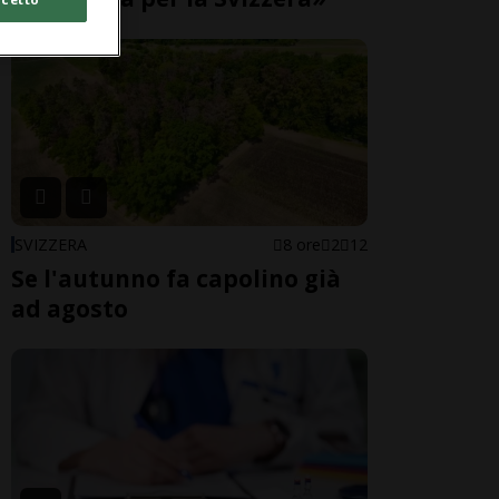
SVIZZERA
8 ore
2
12
Se l'autunno fa capolino già
ad agosto