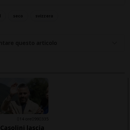
l
seco
svizzera
tare questo articolo
E
14 ore
99
335
Casolini lascia