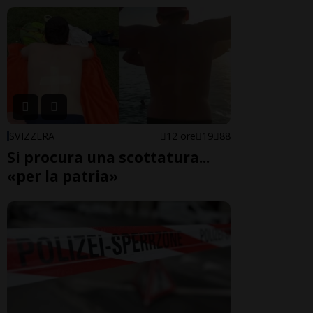
SVIZZERA
12 ore
19
88
Si procura una scottatura...
«per la patria»