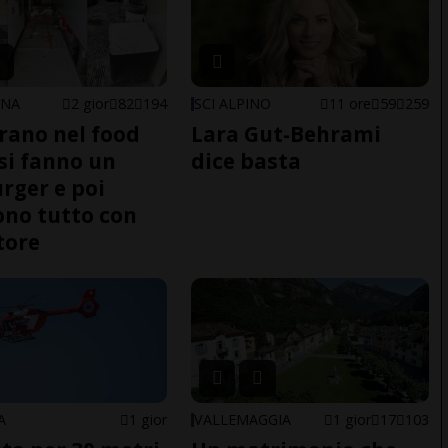
ONA
2 gior
82
194
SCI ALPINO
11 ore
59
259
trano nel food
Lara Gut-Behrami
 si fanno un
dice basta
ger e poi
no tutto con
tore
A
1 gior
VALLEMAGGIA
1 gior
17
103