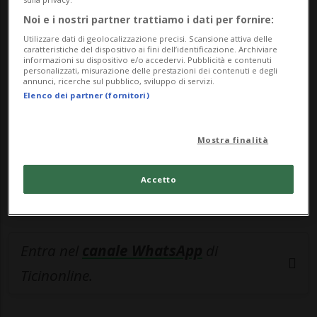
Noi e i nostri partner trattiamo i dati per fornire:
🔐 Sblocca il nostro archivio
Utilizzare dati di geolocalizzazione precisi. Scansione attiva delle
esclusivo!
caratteristiche del dispositivo ai fini dell’identificazione. Archiviare
informazioni su dispositivo e/o accedervi. Pubblicità e contenuti
personalizzati, misurazione delle prestazioni dei contenuti e degli
Sottoscrivi un abbonamento
Archivio
per
annunci, ricerche sul pubblico, sviluppo di servizi.
Elenco dei partner (fornitori)
leggere questo articolo, oppure scegli
MyTioAbo
per accedere all'archivio e
navigare su sito e app senza pubblicità.
Mostra finalità
ACCEDI
Accetto
Entra nel
canale WhatsApp
di
Ticinonline.