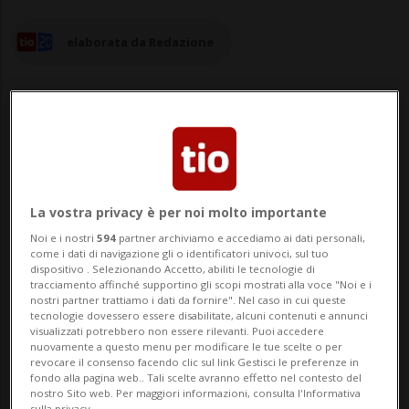
elaborata da Redazione
04 giu 2024 - 16:36
Aggiornamento 17:14
La vostra privacy è per noi molto importante
ZERMATT - Al mattino presto (di oggi 4
Noi e i nostri
594
partner archiviamo e accediamo ai dati personali,
giugno) aveva scalato con un compagno di
come i dati di navigazione gli o identificatori univoci, sul tuo
dispositivo . Selezionando Accetto, abiliti le tecnologie di
cordata la parete est del Cervino. Alle 8:00
tracciamento affinché supportino gli scopi mostrati alla voce "Noi e i
nostri partner trattiamo i dati da fornire". Nel caso in cui queste
circa si trovava a 4'050 metri: da qui ha
tecnologie dovessero essere disabilitate, alcuni contenuti e annunci
visualizzati potrebbero non essere rilevanti. Puoi accedere
iniziato una discesa con gli sci, ma lungo i
nuovamente a questo menu per modificare le tue scelte o per
revocare il consenso facendo clic sul link Gestisci le preferenze in
canaloni della "Becca" qualcosa è and...
fondo alla pagina web.. Tali scelte avranno effetto nel contesto del
nostro Sito web. Per maggiori informazioni, consulta l'Informativa
sulla privacy.