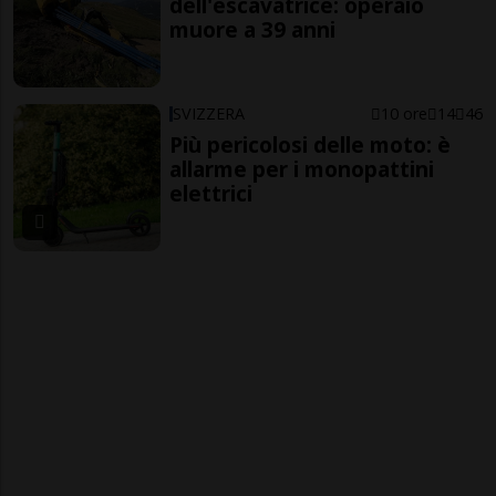
dell'escavatrice: operaio
muore a 39 anni
SVIZZERA
10 ore
14
46
Più pericolosi delle moto: è
allarme per i monopattini
elettrici