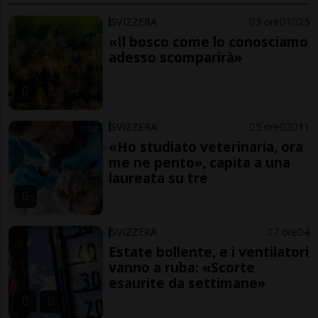
SVIZZERA
3 ore
1
25
«Il bosco come lo conosciamo
adesso scomparirà»
SVIZZERA
5 ore
2
11
«Ho studiato veterinaria, ora
me ne pento», capita a una
laureata su tre
SVIZZERA
7 ore
4
Estate bollente, e i ventilatori
vanno a ruba: «Scorte
esaurite da settimane»