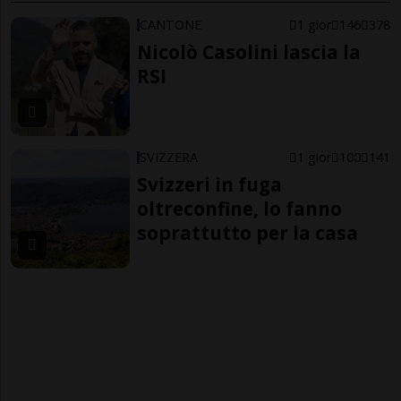
CANTONE
1 gior
146
378
Nicolò Casolini lascia la
RSI
SVIZZERA
1 gior
100
141
Svizzeri in fuga
oltreconfine, lo fanno
soprattutto per la casa