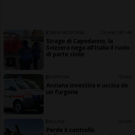
CRANS MONTANA
9 ore
33
144
Strage di Capodanno, la
Svizzera nega all’Italia il ruolo
di parte civile
SCIAFFUSA
9 ore
Anziana investita e uccisa da
un furgone
VALLESE
9 ore
Perde il controllo