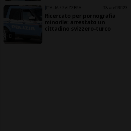
ITALIA / SVIZZERA
8 ore
3
23
Ricercato per pornografia
minorile: arrestato un
cittadino svizzero-turco