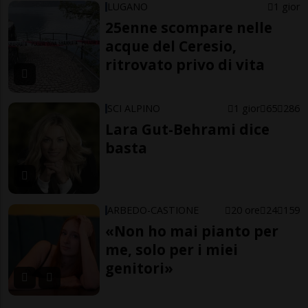
LUGANO
1 gior
25enne scompare nelle
acque del Ceresio,
ritrovato privo di vita
SCI ALPINO
1 gior
65
286
Lara Gut-Behrami dice
basta
ARBEDO-CASTIONE
20 ore
24
159
«Non ho mai pianto per
me, solo per i miei
genitori»