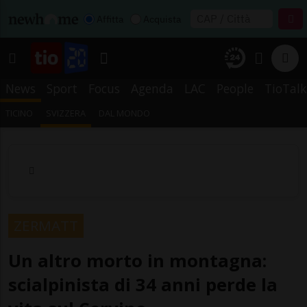
Affitta
Acquista
News
Sport
Focus
Agenda
LAC
People
TioTalk
TICINO
SVIZZERA
DAL MONDO
ZERMATT
Un altro morto in montagna:
scialpinista di 34 anni perde la